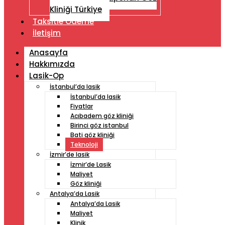
Kliniği Türkiye
Taksitle Ödeme
İletişim
Anasayfa
Hakkımızda
Lasik-Op
İstanbul’da lasik
İstanbul’da lasik
Fiyatlar
Acıbadem göz kliniği
Birinci göz istanbul
Bati göz kliniği
Teknoloji
İzmir’de lasik
İzmir’de Lasik
Maliyet
Göz kliniği
Antalya’da Lasik
Antalya’da Lasik
Maliyet
Klinik