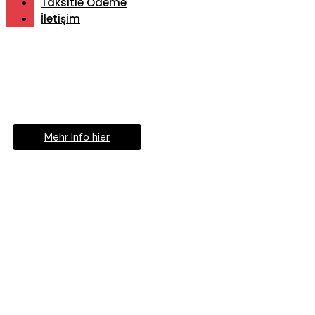
Taksitle Ödeme
İletişim
Müde von Lesebrille?
Geniesse das Leben
ohne Sehhilfe...
Mehr Info hier