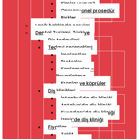
Kimler uygun?
Operasyonel prosedür
Riskler
Lasik hakkinda sorular
Dental Turizmi, Türkiye
Diş tedavileri
Tedavi seçenekleri
İmplantlar
Protezler
Kaplamalar –
Beyazlatma
Kronlar ve köprüler
Diş klinikleri
İstanbul’da diş kliniği
Antalya’da diş kliniği
Kuşadası’da diş kliniği
İzmir’de diş kliniği
Fiyatlar
Teklif