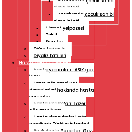
İstanbul’da çocuk sahibi
olma isteği
Antalya’da çocuk sahibi
olma isteği
Hizmet yelpazesi
Teklif
Fiyatlar
Diğer tedaviler
Diyaliz tatilleri
Hasta Memnuniyetleri
Hasta yorumları LASIK göz
lazeri
Lazer göz ameliyatı
deneyimleri hakkında hasta
yorumları
Hasta yorumları: Lazer
göz ameliyatı
Hasta deneyimleri, göz
ameliyatı Türkiye İstanbul
Yaşlı Hasta Raporları Göz