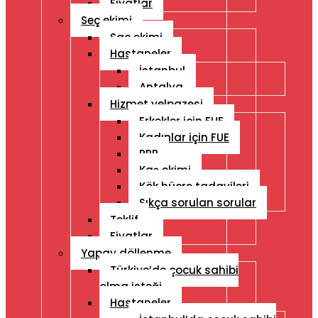
Fiyatlar
Seç ekimi
Saç ekimi
Hastaneler
İstanbul
Antalya
Hizmet yelpazesi
Erkekler için FUE
Kadınlar için FUE
PRP
Kaş ekimi
Kök hücre tadavileri
Sıkça sorulan sorular
Teklif
Fiyatlar
Yapay döllenme
Türkiye’de çocuk sahibi
olma isteği
Hastaneler