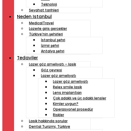
Teknoloji
Seyahat tarihleri
Neden Istanbul
MedicalTravel
Lazerle giris gercekler
Türkiye’nin şehirleri
İstanbul şehri
İzmir şehri
Antalya şehri
Tedaviler
Lazer göz ameliyatı – lasik
Göz çevresi
Lazer göz ameliyatı
Lazer göz ameliyatı
Relex smile lasik
Lens implantiarı
Çok adaklı ve üç odaklı lensler
Kimler uygun?
Operasyonel prosedür
Riskler
Lasik hakkinda sorular
Dental Turizmi, Türkiye