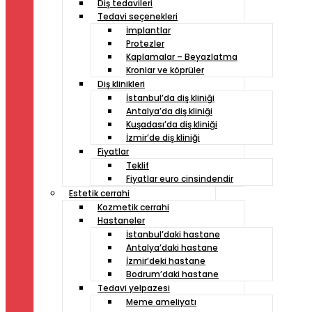
Diş tedavileri
Tedavi seçenekleri
İmplantlar
Protezler
Kaplamalar – Beyazlatma
Kronlar ve köprüler
Diş klinikleri
İstanbul’da diş kliniği
Antalya’da diş kliniği
Kuşadası’da diş kliniği
İzmir’de diş kliniği
Fiyatlar
Teklif
Fiyatlar euro cinsindendir
Estetik cerrahi
Kozmetik cerrahi
Hastaneler
İstanbul’daki hastane
Antalya’daki hastane
İzmir’deki hastane
Bodrum’daki hastane
Tedavi yelpazesi
Meme ameliyatı