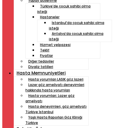
Yapay döllenme
Türkiye’de çocuk sahibi olma
isteği
Hastaneler
İstanbul’da çocuk sahibi olma
isteği
Antalya’da çocuk sahibi olma
isteği
Hizmet yelpazesi
Teklif
Fiyatlar
Diğer tedaviler
Diyaliz tatilleri
Hasta Memnuniyetleri
Hasta yorumları LASIK göz lazeri
Lazer göz ameliyatı deneyimleri
hakkında hasta yorumları
Hasta yorumları: Lazer göz
ameliyatı
Hasta deneyimleri, göz ameliyatı
Türkiye İstanbul
Yaşlı Hasta Raporları Göz Kliniği
Türkiye