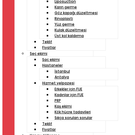
Liposuction
Karın germe
Göz kapağı düzeltmesi
Rinoplasti
Yüz germe
Kulak düzeltmesi
Üst kol kaldırma
Teklif
Fiyatlar
Seç ekimi
Saç ekimi
Hastaneler
İstanbul
Antalya
Hizmet yelpazesi
Erkekler için FUE
Kadınlar için FUE
PRP
Kaş ekimi
Kök hücre tadavileri
Sıkça sorulan sorular
Teklif
Fiyatlar