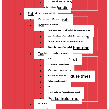
Fiyatlar euro
cinsindendir
Estetik cerrahi
Kozmetik cerrahi
Hastaneler
İstanbul’daki hastane
Antalya’daki hastane
İzmir’deki hastane
Bodrum’daki hastane
Tedavi yelpazesi
Meme ameliyatı
Liposuction
Karın germe
Göz kapağı düzeltmesi
Rinoplasti
Yüz germe
Kulak düzeltmesi
Üst kol kaldırma
Teklif