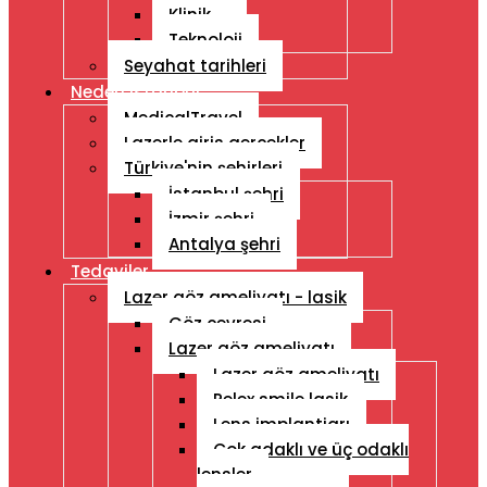
Klinik
Teknoloji
Seyahat tarihleri
Neden Istanbul
MedicalTravel
Lazerle giris gercekler
Türkiye'nin şehirleri
İstanbul şehri
İzmir şehri
Antalya şehri
Tedaviler
Lazer göz ameliyatı - lasik
Göz çevresi
Lazer göz ameliyatı
Lazer göz ameliyatı
Relex smile lasik
Lens implantiarı
Çok adaklı ve üç odaklı
lensler