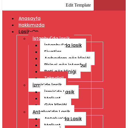
Edit Template
Anasayfa
Hakkımızda
Lasik-Op
İstanbul'da lasik
İstanbul’da lasik
Fiyatlar
Acıbadem göz kliniği
Birinci göz istanbul
Bati göz kliniği
Teknoloji
İzmir’de lasik
İzmir’de Lasik
Maliyet
Göz kliniği
Antalya’da Lasik
Antalya’da Lasik
Maliyet