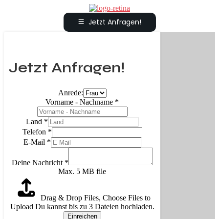
Jetzt Anfragen!
Jetzt Anfragen!
Anrede:
Vorname - Nachname
*
Land
*
Telefon
*
E-Mail
*
Deine Nachricht
*
Max. 5 MB file
Drag & Drop Files,
Choose Files to
Upload
Du kannst bis zu 3 Dateien hochladen.
Einreichen