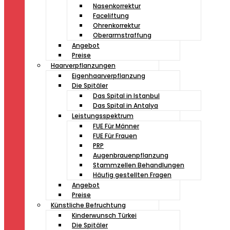
Nasenkorrektur
Faceliftung
Ohrenkorrektur
Oberarmstraffung
Angebot
Preise
Haarverpflanzungen
Eigenhaarverpflanzung
Die Spitäler
Das Spital in Istanbul
Das Spital in Antalya
Leistungsspektrum
FUE Für Männer
FUE Für Frauen
PRP
Augenbrauenpflanzung
Stammzellen Behandlungen
Häufig gestellten Fragen
Angebot
Preise
Künstliche Befruchtung
Kinderwunsch Türkei
Die Spitäler