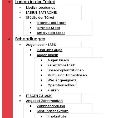
Lasern in der Türkei
Medizintourismus
LASERN: TATSACHEN
Städte der Türkei
Istanbul als Stadt
Izmir als Stadt
Antalya als Stadt
Behandlungen
Augenlaser – LASIK
Rund ums Auge
Augen lasern
Augen lasern
ReLex Smile Lasik
Linsenimplantationen
Multi- und Trifokallinsen
Wer ist geeignet?
Operationsablauf
Risiken
FRAGEN ZU LASIK
Angebot Zahnmedizin
Zahnbehandlung
Leistungsspektrum
Implantate