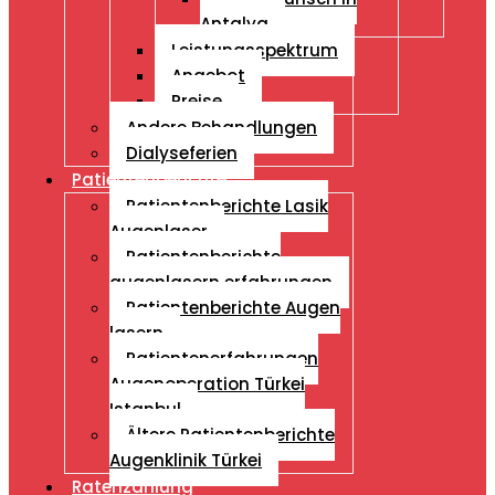
Antalya
Leistungsspektrum
Angebot
Preise
Andere Behandlungen
Dialyseferien
Patientenberichte
Patientenberichte Lasik
Augenlaser
Patientenberichte
augenlasern erfahrungen
Patientenberichte Augen
lasern
Patientenerfahrungen
Augenoperation Türkei
Istanbul
Ältere Patientenberichte
Augenklinik Türkei
Ratenzahlung