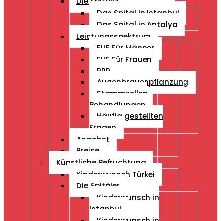
Die Spitäler
Das Spital in Istanbul
Das Spital in Antalya
Leistungsspektrum
FUE Für Männer
FUE Für Frauen
PRP
Augenbrauenpflanzung
Stammzellen
Behandlungen
Häufig gestellten
Fragen
Angebot
Preise
Künstliche Befruchtung
Kinderwunsch Türkei
Die Spitäler
Kinderwunsch in
Istanbul
Kinderwunsch in