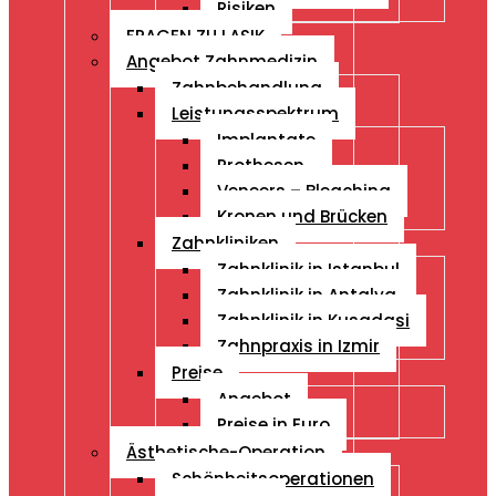
Risiken
FRAGEN ZU LASIK
Angebot Zahnmedizin
Zahnbehandlung
Leistungsspektrum
Implantate
Prothesen
Veneers – Bleaching
Kronen und Brücken
Zahnkliniken
Zahnklinik in Istanbul
Zahnklinik in Antalya
Zahnklinik in Kusadasi
Zahnpraxis in Izmir
Preise
Angebot
Preise in Euro
Ästhetische-Operation
Schönheitsoperationen