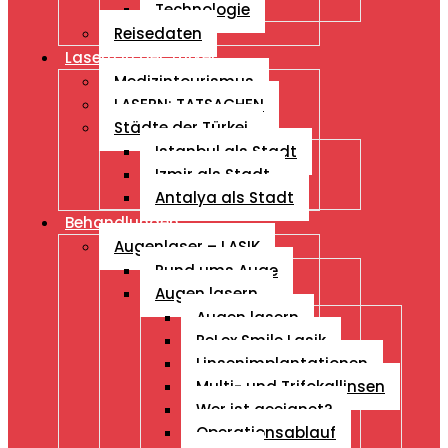
Technologie
Reisedaten
Lasern in der Türkei
Medizintourismus
LASERN: TATSACHEN
Städte der Türkei
Istanbul als Stadt
Izmir als Stadt
Antalya als Stadt
Behandlungen
Augenlaser – LASIK
Rund ums Auge
Augen lasern
Augen lasern
ReLex Smile Lasik
Linsenimplantationen
Multi- und Trifokallinsen
Wer ist geeignet?
Operationsablauf