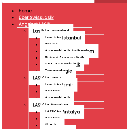
Home
Über SwissLasik
Angebot LASIK
Lasik in Istanbul
Lasik in Istanbul
Preise
Augenklinik Acibadem
Birinci Augenklinik
Bati Augenklinik
Technologie
LASIK in Izmir
Lasik in Izmir
Kosten
Augenklinik
LASIK in Antalya
LASIK in Antalya
Kosten
Klinik