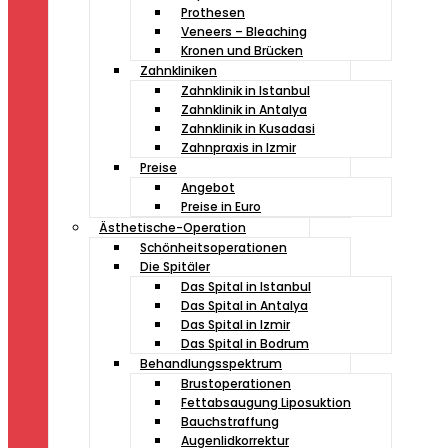
Prothesen
Veneers – Bleaching
Kronen und Brücken
Zahnkliniken
Zahnklinik in Istanbul
Zahnklinik in Antalya
Zahnklinik in Kusadasi
Zahnpraxis in Izmir
Preise
Angebot
Preise in Euro
Ästhetische-Operation
Schönheitsoperationen
Die Spitäler
Das Spital in Istanbul
Das Spital in Antalya
Das Spital in Izmir
Das Spital in Bodrum
Behandlungsspektrum
Brustoperationen
Fettabsaugung Liposuktion
Bauchstraffung
Augenlidkorrektur