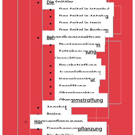
Die Spitäler
Das Spital in Istanbul
Das Spital in Antalya
Das Spital in Izmir
Das Spital in Bodrum
Behandlungsspektrum
Brustoperationen
Fettabsaugung
Liposuktion
Bauchstraffung
Augenlidkorrektur
Nasenkorrektur
Faceliftung
Ohrenkorrektur
Oberarmstraffung
Angebot
Preise
Haarverpflanzungen
Eigenhaarverpflanzung