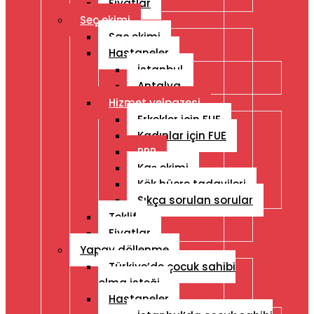
Fiyatlar
Seç ekimi
Saç ekimi
Hastaneler
İstanbul
Antalya
Hizmet yelpazesi
Erkekler için FUE
Kadınlar için FUE
PRP
Kaş ekimi
Kök hücre tadavileri
Sıkça sorulan sorular
Teklif
Fiyatlar
Yapay döllenme
Türkiye’de çocuk sahibi
olma isteği
Hastaneler