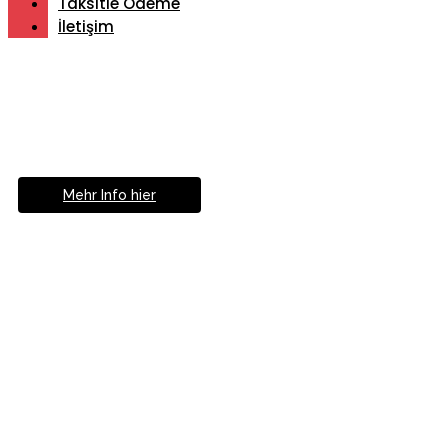
Taksitle Ödeme
İletişim
Müde von Lesebrille?
Geniesse das Leben
ohne Sehhilfe...
Mehr Info hier