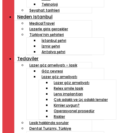
Teknoloji
Seyahat tarihleri
Neden Istanbul
MedicalTravel
Lazerle giris gercekler
Türkiye’nin şehirleri
İstanbul şehri
İzmir şehri
Antalya şehri
Tedaviler
Lazer göz ameliyatı – lasik
Göz çevresi
Lazer göz ameliyatı
Lazer göz ameliyatı
Relex smile lasik
Lens implantiarı
Çok adaklı ve üç odaklı lensler
Kimler uygun?
Operasyonel prosedür
Riskler
Lasik hakkinda sorular
Dental Turizmi, Türkiye