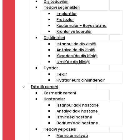
Diş tedavileri
Tedavi seçenekleri
İmplantlar
Protezler
Kaplamalar – Beyazlatma
Kronlar ve köprüler
Diş klinikleri
İstanbul’da diş kliniği
Antalya’da diş kliniği
Kuşadası’da diş kliniği
İzmir’de diş kliniği
Fiyatlar
Teklif
Fiyatlar euro cinsindendir
Estetik cerrahi
Kozmetik cerrahi
Hastaneler
İstanbul’daki hastane
Antalya’daki hastane
İzmir’deki hastane
Bodrum’daki hastane
Tedavi yelpazesi
Meme ameliyatı