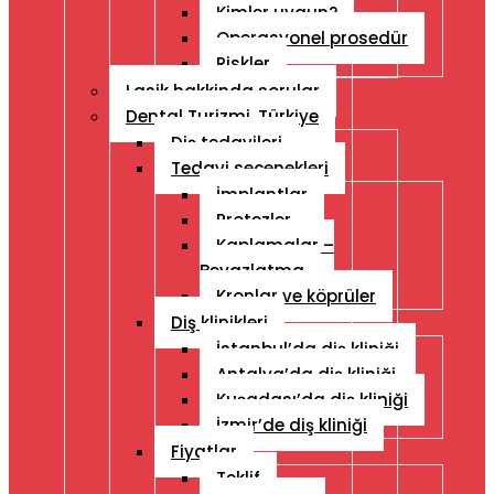
Kimler uygun?
Operasyonel prosedür
Riskler
Lasik hakkinda sorular
Dental Turizmi, Türkiye
Diş tedavileri
Tedavi seçenekleri
İmplantlar
Protezler
Kaplamalar –
Beyazlatma
Kronlar ve köprüler
Diş klinikleri
İstanbul’da diş kliniği
Antalya’da diş kliniği
Kuşadası’da diş kliniği
İzmir’de diş kliniği
Fiyatlar
Teklif