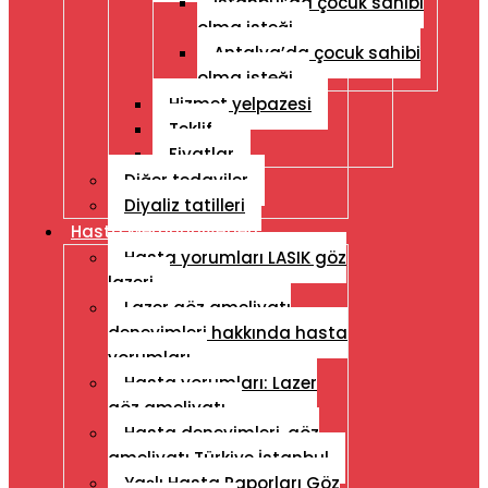
İstanbul’da çocuk sahibi
olma isteği
Antalya’da çocuk sahibi
olma isteği
Hizmet yelpazesi
Teklif
Fiyatlar
Diğer tedaviler
Diyaliz tatilleri
Hasta Memnuniyetleri
Hasta yorumları LASIK göz
lazeri
Lazer göz ameliyatı
deneyimleri hakkında hasta
yorumları
Hasta yorumları: Lazer
göz ameliyatı
Hasta deneyimleri, göz
ameliyatı Türkiye İstanbul
Yaşlı Hasta Raporları Göz