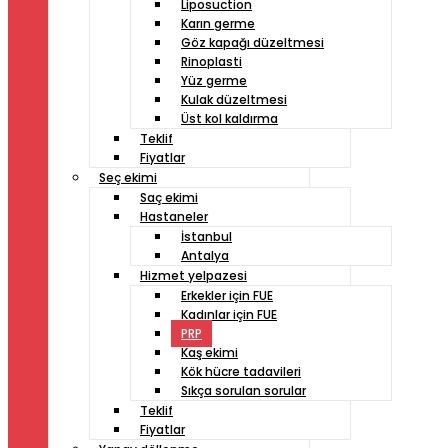
Liposuction
Karın germe
Göz kapağı düzeltmesi
Rinoplasti
Yüz germe
Kulak düzeltmesi
Üst kol kaldırma
Teklif
Fiyatlar
Seç ekimi
Saç ekimi
Hastaneler
İstanbul
Antalya
Hizmet yelpazesi
Erkekler için FUE
Kadınlar için FUE
PRP
Kaş ekimi
Kök hücre tadavileri
Sıkça sorulan sorular
Teklif
Fiyatlar