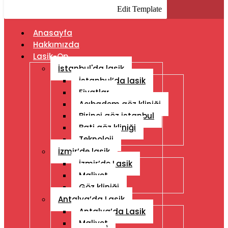
Edit Template
Anasayfa
Hakkımızda
Lasik-Op
İstanbul'da lasik
İstanbul’da lasik
Fiyatlar
Acıbadem göz kliniği
Birinci göz istanbul
Bati göz kliniği
Teknoloji
İzmir’de lasik
İzmir’de Lasik
Maliyet
Göz kliniği
Antalya’da Lasik
Antalya’da Lasik
Maliyet