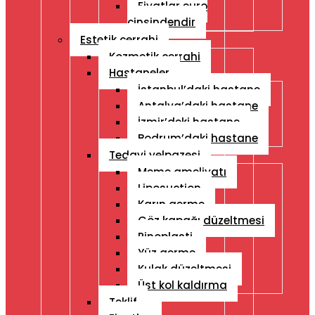
Fiyatlar euro
cinsindendir
Estetik cerrahi
Kozmetik cerrahi
Hastaneler
İstanbul’daki hastane
Antalya’daki hastane
İzmir’deki hastane
Bodrum’daki hastane
Tedavi yelpazesi
Meme ameliyatı
Liposuction
Karın germe
Göz kapağı düzeltmesi
Rinoplasti
Yüz germe
Kulak düzeltmesi
Üst kol kaldırma
Teklif