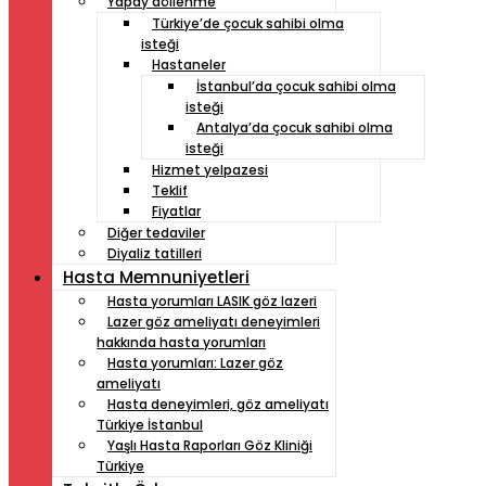
Yapay döllenme
Türkiye’de çocuk sahibi olma
isteği
Hastaneler
İstanbul’da çocuk sahibi olma
isteği
Antalya’da çocuk sahibi olma
isteği
Hizmet yelpazesi
Teklif
Fiyatlar
Diğer tedaviler
Diyaliz tatilleri
Hasta Memnuniyetleri
Hasta yorumları LASIK göz lazeri
Lazer göz ameliyatı deneyimleri
hakkında hasta yorumları
Hasta yorumları: Lazer göz
ameliyatı
Hasta deneyimleri, göz ameliyatı
Türkiye İstanbul
Yaşlı Hasta Raporları Göz Kliniği
Türkiye