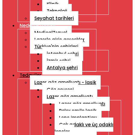
Klinik
Teknoloji
Seyahat tarihleri
Neden Istanbul
MedicalTravel
Lazerle giris gercekler
Türkiye'nin şehirleri
İstanbul şehri
İzmir şehri
Antalya şehri
Tedaviler
Lazer göz ameliyatı - lasik
Göz çevresi
Lazer göz ameliyatı
Lazer göz ameliyatı
Relex smile lasik
Lens implantiarı
Çok adaklı ve üç odaklı
lensler