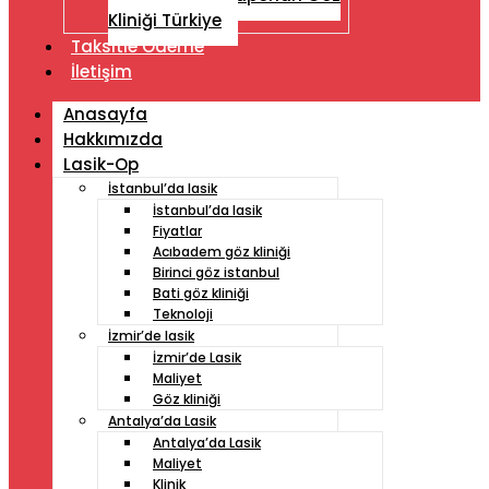
Kliniği Türkiye
Taksitle Ödeme
İletişim
Anasayfa
Hakkımızda
Lasik-Op
İstanbul’da lasik
İstanbul’da lasik
Fiyatlar
Acıbadem göz kliniği
Birinci göz istanbul
Bati göz kliniği
Teknoloji
İzmir’de lasik
İzmir’de Lasik
Maliyet
Göz kliniği
Antalya’da Lasik
Antalya’da Lasik
Maliyet
Klinik