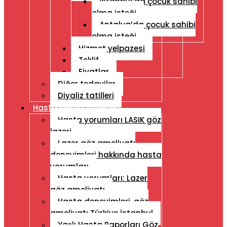
İstanbul’da çocuk sahibi
olma isteği
Antalya’da çocuk sahibi
olma isteği
Hizmet yelpazesi
Teklif
Fiyatlar
Diğer tedaviler
Diyaliz tatilleri
Hasta Memnuniyetleri
Hasta yorumları LASIK göz
lazeri
Lazer göz ameliyatı
deneyimleri hakkında hasta
yorumları
Hasta yorumları: Lazer
göz ameliyatı
Hasta deneyimleri, göz
ameliyatı Türkiye İstanbul
Yaşlı Hasta Raporları Göz