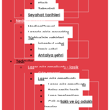
Klinik
Teknoloji
Seyahat tarihleri
Neden Istanbul
MedicalTravel
Lazerle giris gercekler
Türkiye'nin şehirleri
İstanbul şehri
İzmir şehri
Antalya şehri
Tedaviler
Lazer göz ameliyatı - lasik
Göz çevresi
Lazer göz ameliyatı
Lazer göz ameliyatı
Relex smile lasik
Lens implantiarı
Çok adaklı ve üç odaklı
lensler