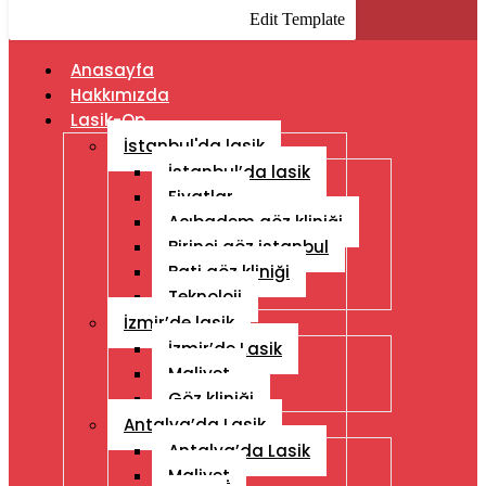
Edit Template
Anasayfa
Hakkımızda
Lasik-Op
İstanbul'da lasik
İstanbul’da lasik
Fiyatlar
Acıbadem göz kliniği
Birinci göz istanbul
Bati göz kliniği
Teknoloji
İzmir’de lasik
İzmir’de Lasik
Maliyet
Göz kliniği
Antalya’da Lasik
Antalya’da Lasik
Maliyet