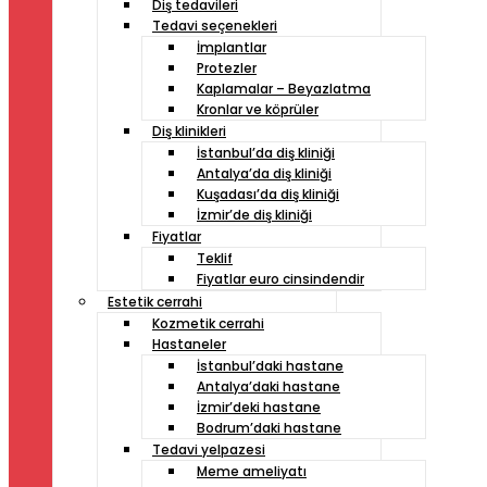
Diş tedavileri
Tedavi seçenekleri
İmplantlar
Protezler
Kaplamalar – Beyazlatma
Kronlar ve köprüler
Diş klinikleri
İstanbul’da diş kliniği
Antalya’da diş kliniği
Kuşadası’da diş kliniği
İzmir’de diş kliniği
Fiyatlar
Teklif
Fiyatlar euro cinsindendir
Estetik cerrahi
Kozmetik cerrahi
Hastaneler
İstanbul’daki hastane
Antalya’daki hastane
İzmir’deki hastane
Bodrum’daki hastane
Tedavi yelpazesi
Meme ameliyatı