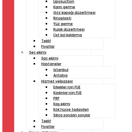
Liposuction
Karın germe
Göz kapağı düzeltmesi
Rinoplasti
Yüz germe
Kulak düzeltmesi
Üst kol kaldırma
Teklif
Fiyatlar
Seç ekimi
Saç ekimi
Hastaneler
İstanbul
Antalya
Hizmet yelpazesi
Erkekler için FUE
Kadınlar için FUE
PRP
Kaş ekimi
Kök hücre tadavileri
Sıkça sorulan sorular
Teklif
Fiyatlar