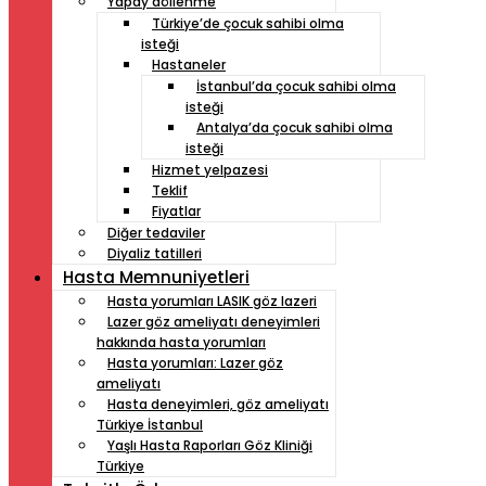
Yapay döllenme
Türkiye’de çocuk sahibi olma
isteği
Hastaneler
İstanbul’da çocuk sahibi olma
isteği
Antalya’da çocuk sahibi olma
isteği
Hizmet yelpazesi
Teklif
Fiyatlar
Diğer tedaviler
Diyaliz tatilleri
Hasta Memnuniyetleri
Hasta yorumları LASIK göz lazeri
Lazer göz ameliyatı deneyimleri
hakkında hasta yorumları
Hasta yorumları: Lazer göz
ameliyatı
Hasta deneyimleri, göz ameliyatı
Türkiye İstanbul
Yaşlı Hasta Raporları Göz Kliniği
Türkiye