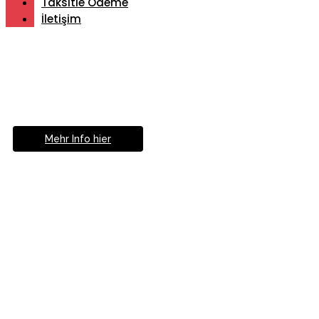
Taksitle Ödeme
İletişim
Müde von Lesebrille?
Geniesse das Leben
ohne Sehhilfe...
Mehr Info hier