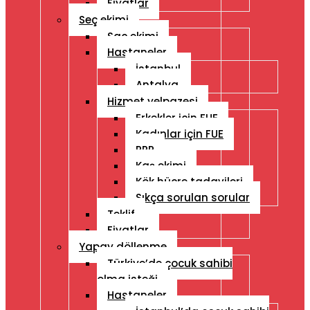
Fiyatlar
Seç ekimi
Saç ekimi
Hastaneler
İstanbul
Antalya
Hizmet yelpazesi
Erkekler için FUE
Kadınlar için FUE
PRP
Kaş ekimi
Kök hücre tadavileri
Sıkça sorulan sorular
Teklif
Fiyatlar
Yapay döllenme
Türkiye’de çocuk sahibi
olma isteği
Hastaneler