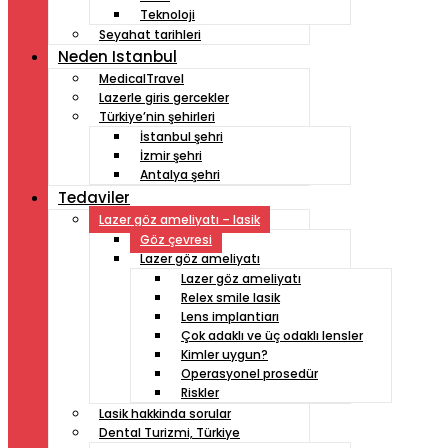
Teknoloji
Seyahat tarihleri
Neden Istanbul
MedicalTravel
Lazerle giris gercekler
Türkiye’nin şehirleri
İstanbul şehri
İzmir şehri
Antalya şehri
Tedaviler
Lazer göz ameliyatı – lasik
Göz çevresi
Lazer göz ameliyatı
Lazer göz ameliyatı
Relex smile lasik
Lens implantiarı
Çok adaklı ve üç odaklı lensler
Kimler uygun?
Operasyonel prosedür
Riskler
Lasik hakkinda sorular
Dental Turizmi, Türkiye