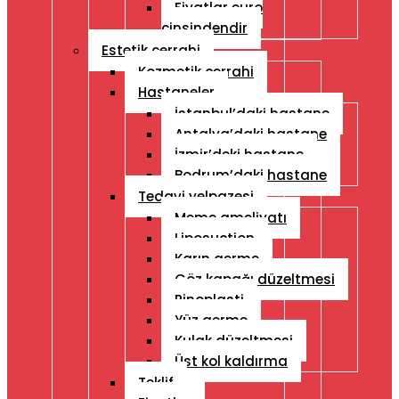
Fiyatlar euro
cinsindendir
Estetik cerrahi
Kozmetik cerrahi
Hastaneler
İstanbul’daki hastane
Antalya’daki hastane
İzmir’deki hastane
Bodrum’daki hastane
Tedavi yelpazesi
Meme ameliyatı
Liposuction
Karın germe
Göz kapağı düzeltmesi
Rinoplasti
Yüz germe
Kulak düzeltmesi
Üst kol kaldırma
Teklif