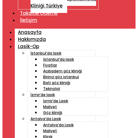
Kliniği Türkiye
Taksitle Ödeme
İletişim
Anasayfa
Hakkımızda
Lasik-Op
İstanbul’da lasik
İstanbul’da lasik
Fiyatlar
Acıbadem göz kliniği
Birinci göz istanbul
Bati göz kliniği
Teknoloji
İzmir’de lasik
İzmir’de Lasik
Maliyet
Göz kliniği
Antalya’da Lasik
Antalya’da Lasik
Maliyet
Klinik