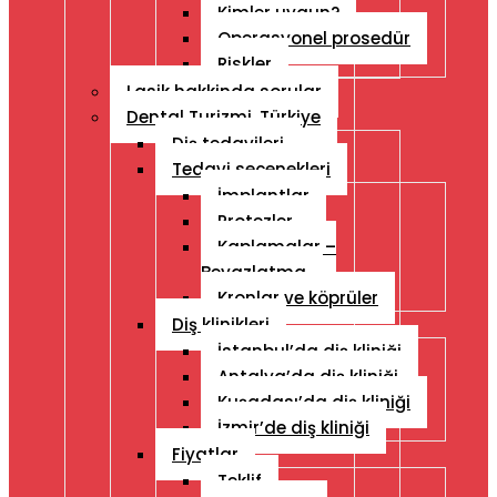
Kimler uygun?
Operasyonel prosedür
Riskler
Lasik hakkinda sorular
Dental Turizmi, Türkiye
Diş tedavileri
Tedavi seçenekleri
İmplantlar
Protezler
Kaplamalar –
Beyazlatma
Kronlar ve köprüler
Diş klinikleri
İstanbul’da diş kliniği
Antalya’da diş kliniği
Kuşadası’da diş kliniği
İzmir’de diş kliniği
Fiyatlar
Teklif