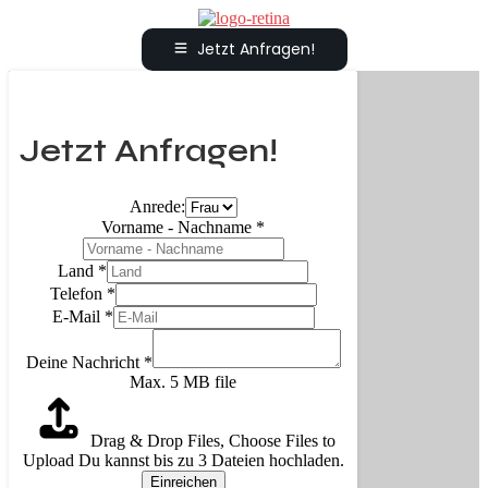
Jetzt Anfragen!
Jetzt Anfragen!
Anrede:
Vorname - Nachname
*
Land
*
Telefon
*
E-Mail
*
Deine Nachricht
*
Max. 5 MB file
Drag & Drop Files,
Choose Files to
Upload
Du kannst bis zu 3 Dateien hochladen.
Einreichen