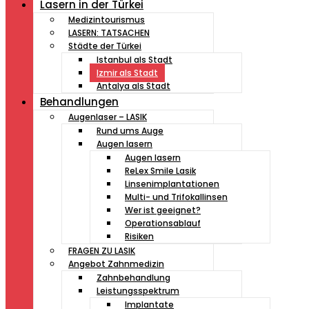
Lasern in der Türkei
Medizintourismus
LASERN: TATSACHEN
Städte der Türkei
Istanbul als Stadt
Izmir als Stadt
Antalya als Stadt
Behandlungen
Augenlaser – LASIK
Rund ums Auge
Augen lasern
Augen lasern
ReLex Smile Lasik
Linsenimplantationen
Multi- und Trifokallinsen
Wer ist geeignet?
Operationsablauf
Risiken
FRAGEN ZU LASIK
Angebot Zahnmedizin
Zahnbehandlung
Leistungsspektrum
Implantate