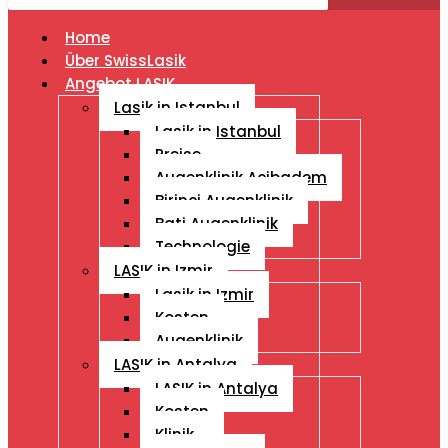
Home
Über SwissLasik
Angebot LASIK
Lasik in Istanbul
Lasik in Istanbul
Preise
Augenklinik Acibadem
Birinci Augenklinik
Bati Augenklinik
Technologie
LASIK in Izmir
Lasik in Izmir
Kosten
Augenklinik
LASIK in Antalya
LASIK in Antalya
Kosten
Klinik