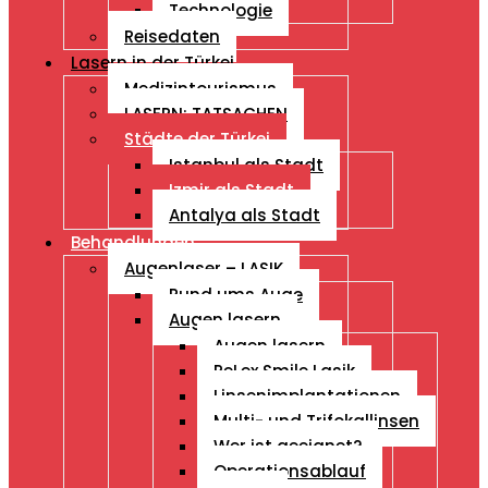
Technologie
Reisedaten
Lasern in der Türkei
Medizintourismus
LASERN: TATSACHEN
Städte der Türkei
Istanbul als Stadt
Izmir als Stadt
Antalya als Stadt
Behandlungen
Augenlaser – LASIK
Rund ums Auge
Augen lasern
Augen lasern
ReLex Smile Lasik
Linsenimplantationen
Multi- und Trifokallinsen
Wer ist geeignet?
Operationsablauf