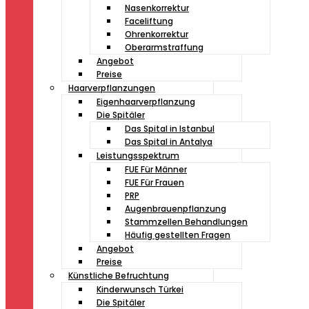
Nasenkorrektur
Faceliftung
Ohrenkorrektur
Oberarmstraffung
Angebot
Preise
Haarverpflanzungen
Eigenhaarverpflanzung
Die Spitäler
Das Spital in Istanbul
Das Spital in Antalya
Leistungsspektrum
FUE Für Männer
FUE Für Frauen
PRP
Augenbrauenpflanzung
Stammzellen Behandlungen
Häufig gestellten Fragen
Angebot
Preise
Künstliche Befruchtung
Kinderwunsch Türkei
Die Spitäler