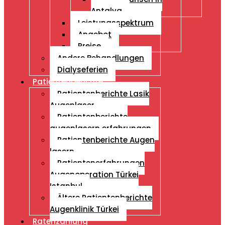
Antalya
Leistungsspektrum
Angebot
Preise
Andere Behandlungen
Dialyseferien
Patientenberichte
Patientenberichte Lasik
Augenlaser
Patientenberichte
augenlasern erfahrungen
Patientenberichte Augen
lasern
Patientenerfahrungen
Augenoperation Türkei
Istanbul
Ältere Patientenberichte
Augenklinik Türkei
Ratenzahlung