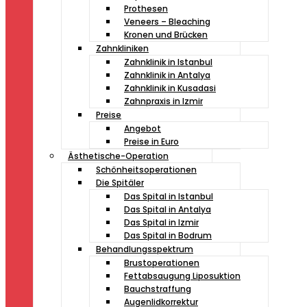
Prothesen
Veneers – Bleaching
Kronen und Brücken
Zahnkliniken
Zahnklinik in Istanbul
Zahnklinik in Antalya
Zahnklinik in Kusadasi
Zahnpraxis in Izmir
Preise
Angebot
Preise in Euro
Ästhetische-Operation
Schönheitsoperationen
Die Spitäler
Das Spital in Istanbul
Das Spital in Antalya
Das Spital in Izmir
Das Spital in Bodrum
Behandlungsspektrum
Brustoperationen
Fettabsaugung Liposuktion
Bauchstraffung
Augenlidkorrektur