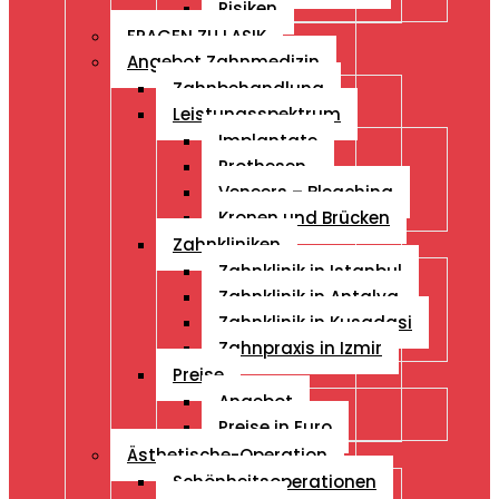
Risiken
FRAGEN ZU LASIK
Angebot Zahnmedizin
Zahnbehandlung
Leistungsspektrum
Implantate
Prothesen
Veneers – Bleaching
Kronen und Brücken
Zahnkliniken
Zahnklinik in Istanbul
Zahnklinik in Antalya
Zahnklinik in Kusadasi
Zahnpraxis in Izmir
Preise
Angebot
Preise in Euro
Ästhetische-Operation
Schönheitsoperationen