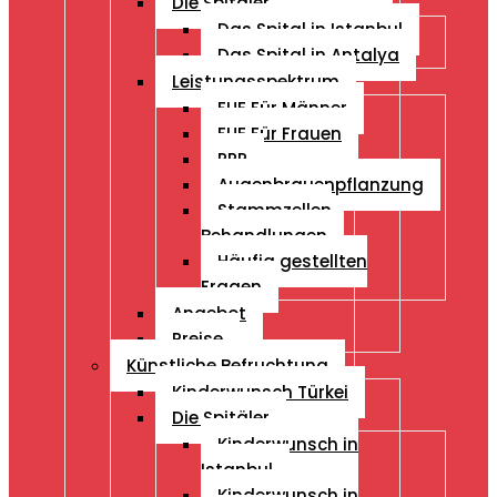
Die Spitäler
Das Spital in Istanbul
Das Spital in Antalya
Leistungsspektrum
FUE Für Männer
FUE Für Frauen
PRP
Augenbrauenpflanzung
Stammzellen
Behandlungen
Häufig gestellten
Fragen
Angebot
Preise
Künstliche Befruchtung
Kinderwunsch Türkei
Die Spitäler
Kinderwunsch in
Istanbul
Kinderwunsch in