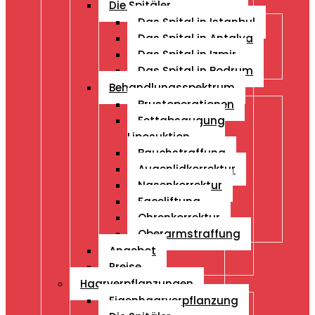
Die Spitäler
Das Spital in Istanbul
Das Spital in Antalya
Das Spital in Izmir
Das Spital in Bodrum
Behandlungsspektrum
Brustoperationen
Fettabsaugung
Liposuktion
Bauchstraffung
Augenlidkorrektur
Nasenkorrektur
Faceliftung
Ohrenkorrektur
Oberarmstraffung
Angebot
Preise
Haarverpflanzungen
Eigenhaarverpflanzung