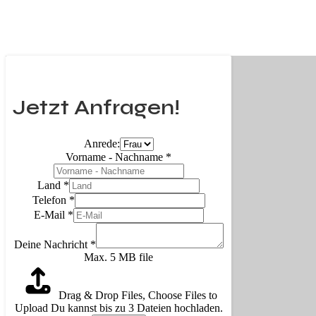
Jetzt Anfragen!
Anrede:
Vorname - Nachname
*
Land
*
Telefon
*
E-Mail
*
Deine Nachricht
*
Max. 5 MB file
Drag & Drop Files,
Choose Files to
Upload
Du kannst bis zu 3 Dateien hochladen.