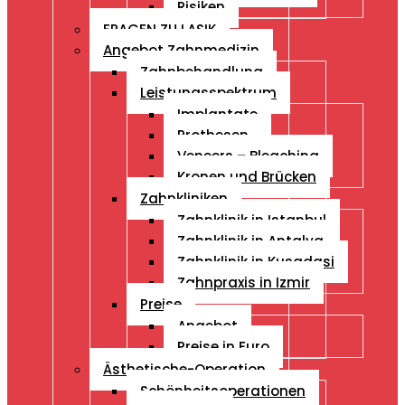
Risiken
FRAGEN ZU LASIK
Angebot Zahnmedizin
Zahnbehandlung
Leistungsspektrum
Implantate
Prothesen
Veneers – Bleaching
Kronen und Brücken
Zahnkliniken
Zahnklinik in Istanbul
Zahnklinik in Antalya
Zahnklinik in Kusadasi
Zahnpraxis in Izmir
Preise
Angebot
Preise in Euro
Ästhetische-Operation
Schönheitsoperationen