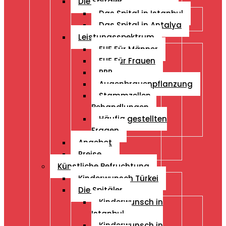
Die Spitäler
Das Spital in Istanbul
Das Spital in Antalya
Leistungsspektrum
FUE Für Männer
FUE Für Frauen
PRP
Augenbrauenpflanzung
Stammzellen
Behandlungen
Häufig gestellten
Fragen
Angebot
Preise
Künstliche Befruchtung
Kinderwunsch Türkei
Die Spitäler
Kinderwunsch in
Istanbul
Kinderwunsch in