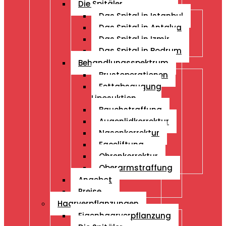
Die Spitäler
Das Spital in Istanbul
Das Spital in Antalya
Das Spital in Izmir
Das Spital in Bodrum
Behandlungsspektrum
Brustoperationen
Fettabsaugung
Liposuktion
Bauchstraffung
Augenlidkorrektur
Nasenkorrektur
Faceliftung
Ohrenkorrektur
Oberarmstraffung
Angebot
Preise
Haarverpflanzungen
Eigenhaarverpflanzung