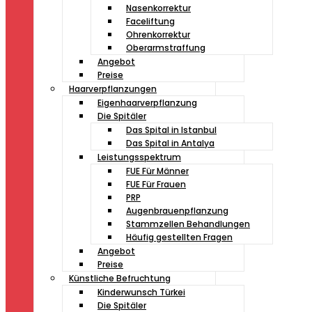
Nasenkorrektur
Faceliftung
Ohrenkorrektur
Oberarmstraffung
Angebot
Preise
Haarverpflanzungen
Eigenhaarverpflanzung
Die Spitäler
Das Spital in Istanbul
Das Spital in Antalya
Leistungsspektrum
FUE Für Männer
FUE Für Frauen
PRP
Augenbrauenpflanzung
Stammzellen Behandlungen
Häufig gestellten Fragen
Angebot
Preise
Künstliche Befruchtung
Kinderwunsch Türkei
Die Spitäler