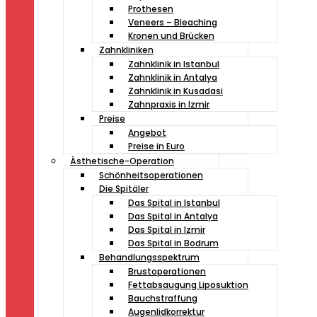
Prothesen
Veneers – Bleaching
Kronen und Brücken
Zahnkliniken
Zahnklinik in Istanbul
Zahnklinik in Antalya
Zahnklinik in Kusadasi
Zahnpraxis in Izmir
Preise
Angebot
Preise in Euro
Ästhetische-Operation
Schönheitsoperationen
Die Spitäler
Das Spital in Istanbul
Das Spital in Antalya
Das Spital in Izmir
Das Spital in Bodrum
Behandlungsspektrum
Brustoperationen
Fettabsaugung Liposuktion
Bauchstraffung
Augenlidkorrektur