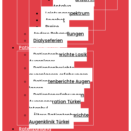
Antalya
Leistungsspektrum
Angebot
Preise
Andere Behandlungen
Dialyseferien
Patientenberichte
Patientenberichte Lasik
Augenlaser
Patientenberichte
augenlasern erfahrungen
Patientenberichte Augen
lasern
Patientenerfahrungen
Augenoperation Türkei
Istanbul
Ältere Patientenberichte
Augenklinik Türkei
Ratenzahlung