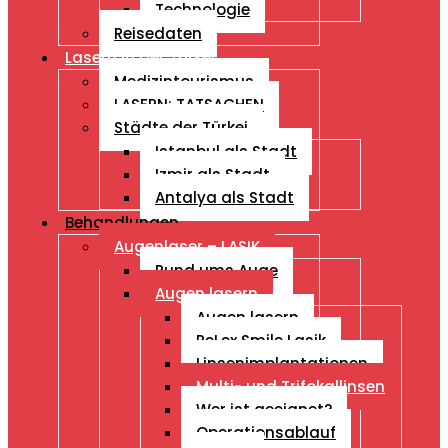
Technologie
Reisedaten
Lasern in der Türkei
Medizintourismus
LASERN: TATSACHEN
Städte der Türkei
Istanbul als Stadt
Izmir als Stadt
Antalya als Stadt
Behandlungen
Augenlaser – LASIK
Rund ums Auge
Augen lasern
Augen lasern
ReLex Smile Lasik
Linsenimplantationen
Multi- und Trifokallinsen
Wer ist geeignet?
Operationsablauf