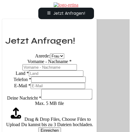
Jetzt Anfragen!
Jetzt Anfragen!
Anrede:
Vorname - Nachname
*
Land
*
Telefon
*
E-Mail
*
Deine Nachricht
*
Max. 5 MB file
Drag & Drop Files,
Choose Files to
Upload
Du kannst bis zu 3 Dateien hochladen.
Einreichen