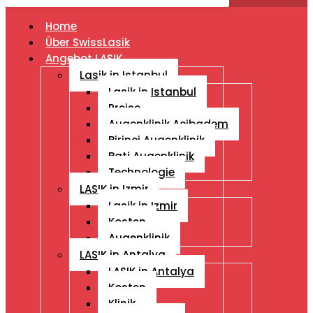
Home
Über SwissLasik
Angebot LASIK
Lasik in Istanbul
Lasik in Istanbul
Preise
Augenklinik Acibadem
Birinci Augenklinik
Bati Augenklinik
Technologie
LASIK in Izmir
Lasik in Izmir
Kosten
Augenklinik
LASIK in Antalya
LASIK in Antalya
Kosten
Klinik