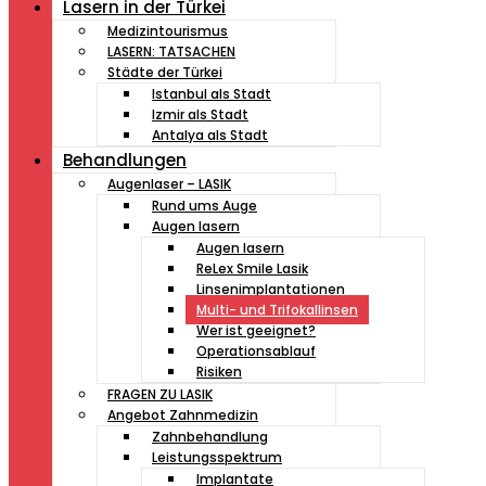
Lasern in der Türkei
Medizintourismus
LASERN: TATSACHEN
Städte der Türkei
Istanbul als Stadt
Izmir als Stadt
Antalya als Stadt
Behandlungen
Augenlaser – LASIK
Rund ums Auge
Augen lasern
Augen lasern
ReLex Smile Lasik
Linsenimplantationen
Multi- und Trifokallinsen
Wer ist geeignet?
Operationsablauf
Risiken
FRAGEN ZU LASIK
Angebot Zahnmedizin
Zahnbehandlung
Leistungsspektrum
Implantate