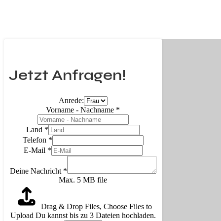
Jetzt Anfragen!
Anrede:
Vorname - Nachname
*
Land
*
Telefon
*
E-Mail
*
Deine Nachricht
*
Max. 5 MB file
Drag & Drop Files,
Choose Files to
Upload
Du kannst bis zu 3 Dateien hochladen.