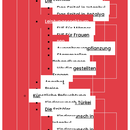
Die Spitäler
Das Spital in Istanbul
Das Spital in Antalya
Leistungsspektrum
FUE Für Männer
FUE Für Frauen
PRP
Augenbrauenpflanzung
Stammzellen
Behandlungen
Häufig gestellten
Fragen
Angebot
Preise
Künstliche Befruchtung
Kinderwunsch Türkei
Die Spitäler
Kinderwunsch in
Istanbul
Kinderwunsch in