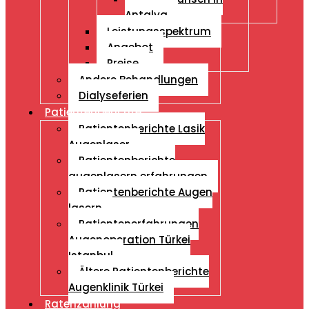
Antalya
Leistungsspektrum
Angebot
Preise
Andere Behandlungen
Dialyseferien
Patientenberichte
Patientenberichte Lasik
Augenlaser
Patientenberichte
augenlasern erfahrungen
Patientenberichte Augen
lasern
Patientenerfahrungen
Augenoperation Türkei
Istanbul
Ältere Patientenberichte
Augenklinik Türkei
Ratenzahlung