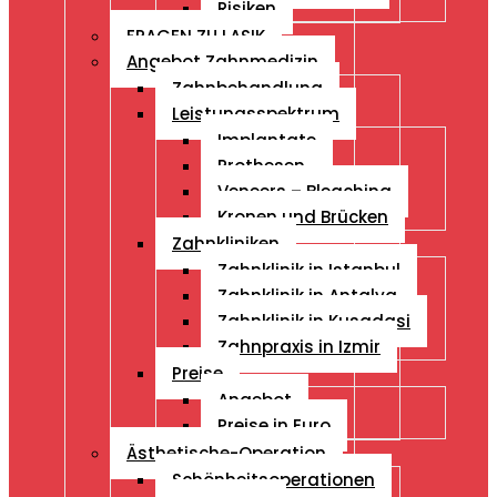
Risiken
FRAGEN ZU LASIK
Angebot Zahnmedizin
Zahnbehandlung
Leistungsspektrum
Implantate
Prothesen
Veneers – Bleaching
Kronen und Brücken
Zahnkliniken
Zahnklinik in Istanbul
Zahnklinik in Antalya
Zahnklinik in Kusadasi
Zahnpraxis in Izmir
Preise
Angebot
Preise in Euro
Ästhetische-Operation
Schönheitsoperationen