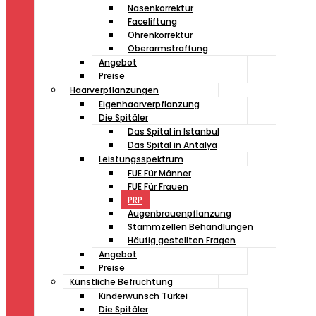
Nasenkorrektur
Faceliftung
Ohrenkorrektur
Oberarmstraffung
Angebot
Preise
Haarverpflanzungen
Eigenhaarverpflanzung
Die Spitäler
Das Spital in Istanbul
Das Spital in Antalya
Leistungsspektrum
FUE Für Männer
FUE Für Frauen
PRP
Augenbrauenpflanzung
Stammzellen Behandlungen
Häufig gestellten Fragen
Angebot
Preise
Künstliche Befruchtung
Kinderwunsch Türkei
Die Spitäler