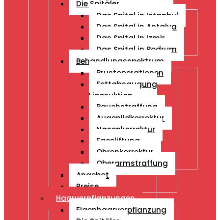
Die Spitäler
Das Spital in Istanbul
Das Spital in Antalya
Das Spital in Izmir
Das Spital in Bodrum
Behandlungsspektrum
Brustoperationen
Fettabsaugung
Liposuktion
Bauchstraffung
Augenlidkorrektur
Nasenkorrektur
Faceliftung
Ohrenkorrektur
Oberarmstraffung
Angebot
Preise
Haarverpflanzungen
Eigenhaarverpflanzung