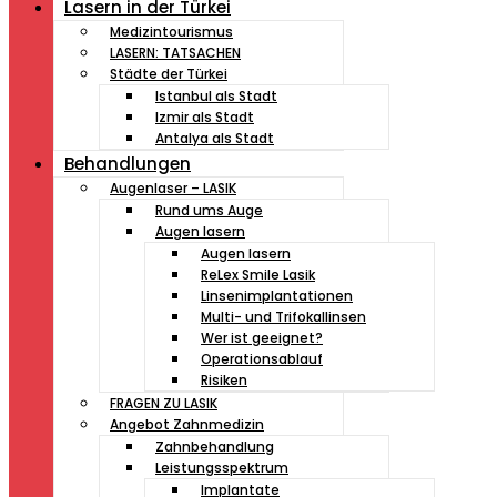
Lasern in der Türkei
Medizintourismus
LASERN: TATSACHEN
Städte der Türkei
Istanbul als Stadt
Izmir als Stadt
Antalya als Stadt
Behandlungen
Augenlaser – LASIK
Rund ums Auge
Augen lasern
Augen lasern
ReLex Smile Lasik
Linsenimplantationen
Multi- und Trifokallinsen
Wer ist geeignet?
Operationsablauf
Risiken
FRAGEN ZU LASIK
Angebot Zahnmedizin
Zahnbehandlung
Leistungsspektrum
Implantate