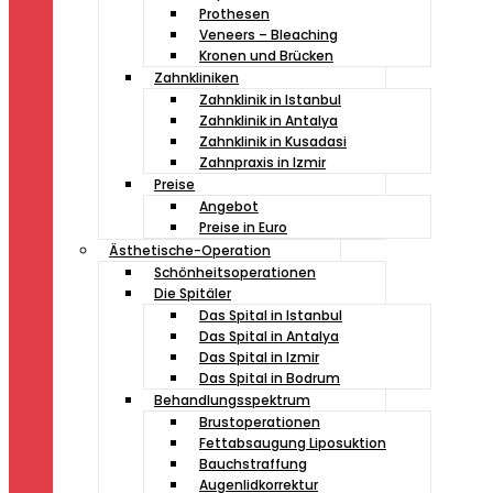
Prothesen
Veneers – Bleaching
Kronen und Brücken
Zahnkliniken
Zahnklinik in Istanbul
Zahnklinik in Antalya
Zahnklinik in Kusadasi
Zahnpraxis in Izmir
Preise
Angebot
Preise in Euro
Ästhetische-Operation
Schönheitsoperationen
Die Spitäler
Das Spital in Istanbul
Das Spital in Antalya
Das Spital in Izmir
Das Spital in Bodrum
Behandlungsspektrum
Brustoperationen
Fettabsaugung Liposuktion
Bauchstraffung
Augenlidkorrektur