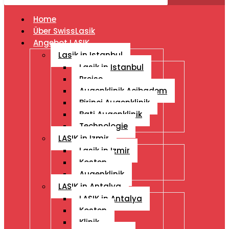
Home
Über SwissLasik
Angebot LASIK
Lasik in Istanbul
Lasik in Istanbul
Preise
Augenklinik Acibadem
Birinci Augenklinik
Bati Augenklinik
Technologie
LASIK in Izmir
Lasik in Izmir
Kosten
Augenklinik
LASIK in Antalya
LASIK in Antalya
Kosten
Klinik