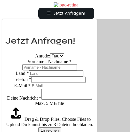
Jetzt Anfragen!
Jetzt Anfragen!
Anrede:
Vorname - Nachname
*
Land
*
Telefon
*
E-Mail
*
Deine Nachricht
*
Max. 5 MB file
Drag & Drop Files,
Choose Files to
Upload
Du kannst bis zu 3 Dateien hochladen.
Einreichen