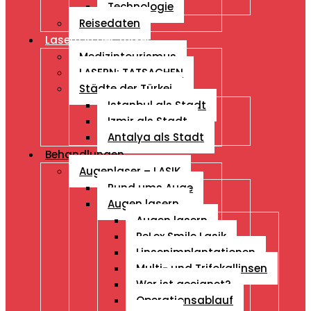
Technologie
Reisedaten
Lasern in der Türkei
Medizintourismus
LASERN: TATSACHEN
Städte der Türkei
Istanbul als Stadt
Izmir als Stadt
Antalya als Stadt
Behandlungen
Augenlaser – LASIK
Rund ums Auge
Augen lasern
Augen lasern
ReLex Smile Lasik
Linsenimplantationen
Multi- und Trifokallinsen
Wer ist geeignet?
Operationsablauf