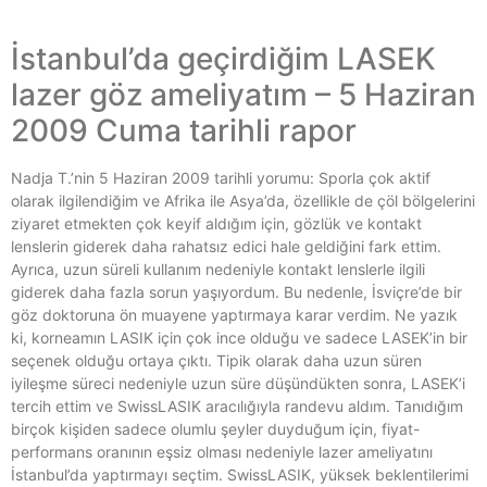
İstanbul’da geçirdiğim LASEK
lazer göz ameliyatım – 5 Haziran
2009 Cuma tarihli rapor
Nadja T.’nin 5 Haziran 2009 tarihli yorumu: Sporla çok aktif
olarak ilgilendiğim ve Afrika ile Asya’da, özellikle de çöl bölgelerini
ziyaret etmekten çok keyif aldığım için, gözlük ve kontakt
lenslerin giderek daha rahatsız edici hale geldiğini fark ettim.
Ayrıca, uzun süreli kullanım nedeniyle kontakt lenslerle ilgili
giderek daha fazla sorun yaşıyordum. Bu nedenle, İsviçre’de bir
göz doktoruna ön muayene yaptırmaya karar verdim. Ne yazık
ki, korneamın LASIK için çok ince olduğu ve sadece LASEK’in bir
seçenek olduğu ortaya çıktı. Tipik olarak daha uzun süren
iyileşme süreci nedeniyle uzun süre düşündükten sonra, LASEK’i
tercih ettim ve SwissLASIK aracılığıyla randevu aldım. Tanıdığım
birçok kişiden sadece olumlu şeyler duyduğum için, fiyat-
performans oranının eşsiz olması nedeniyle lazer ameliyatını
İstanbul’da yaptırmayı seçtim. SwissLASIK, yüksek beklentilerimi