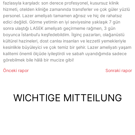
fazlasıyla karşıladı: son derece profesyonel, kusursuz klinik
hizmeti, otelden kliniğe zamanında transferler ve çok güler yüzlü
personel. Lazer ameliyatı tamamen ağrısız ve hiç de rahatsız
edici değildi. Görme yetimin en iyi seviyesine yaklaşık 7 gün
Mit Partnerklinik In Zürich!
sonra ulaştığı LASEK ameliyatı geçirmeme rağmen, 3 gün
Ihre Zahnkorrekturen
boyunca İstanbul’u keşfedebildim. İlginç pazarları, olağanüstü
kültürel hazineleri, dost canlısı insanları ve lezzetli yemekleriyle
in Istanbul
kesinlikle büyüleyici ve çok temiz bir şehir. Lazer ameliyatı yaşam
kalitemi önemli ölçüde iyileştirdi ve sabah uyandığımda sadece
görebilmek bile hâlâ bir mucize gibi!
Mehr Info hier
Önceki rapor
Sonraki rapor
WICHTIGE MITTEILUNG