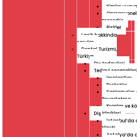
Kimler uygu
Operasyonel
prosedür
Riskler
Lasik hakkinda
sorular
Dental Turizmi,
Türkiye
Diş tedavileri
Tedavi seçenekler
İmplantlar
Protezler
Kaplamalar 
Beyazlatma
Kronlar ve kö
Diş klinikleri
İstanbul’da 
kliniği
Antalya’da d