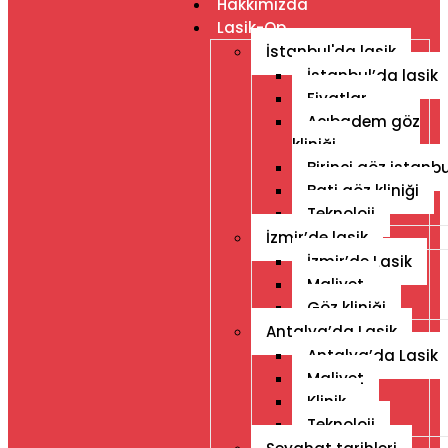
Hakkımızda
Lasik-Op
İstanbul'da lasik
İstanbul’da lasik
Fiyatlar
Acıbadem göz
kliniği
Birinci göz istanbu
Bati göz kliniği
Teknoloji
İzmir’de lasik
İzmir’de Lasik
Maliyet
Göz kliniği
Antalya’da Lasik
Antalya’da Lasik
Maliyet
Klinik
Teknoloji