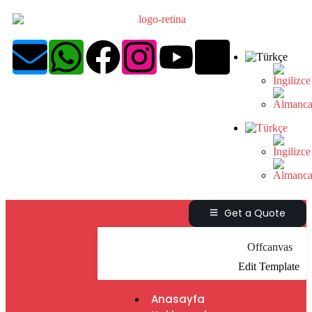
Get a Quote
Offcanvas
Edit Template
Anasayfa