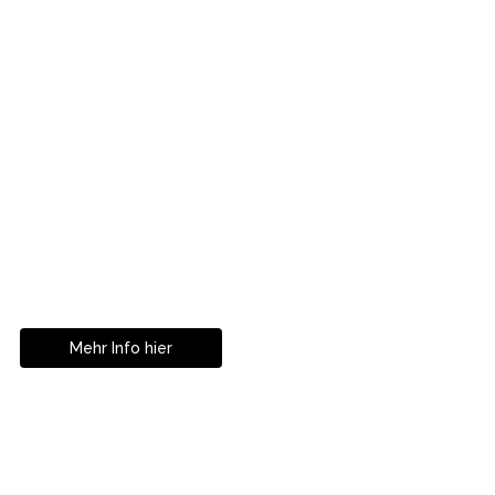
Mit Partnerklinik In Zürich!
Ihre
Zahnkorrekturen in
Istanbul
Mehr Info hier