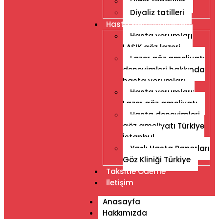
Diğer tedaviler
Diyaliz tatilleri
Hasta Memnuniyetleri
Hasta yorumları
LASIK göz lazeri
Lazer göz ameliyatı
deneyimleri hakkında
hasta yorumları
Hasta yorumları:
Lazer göz ameliyatı
Hasta deneyimleri,
göz ameliyatı Türkiye
İstanbul
Yaşlı Hasta Raporları
Göz Kliniği Türkiye
Taksitle Ödeme
İletişim
Anasayfa
Hakkımızda