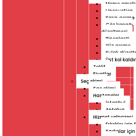
Meme ameliy
Liposuction
Karın germe
Göz kapağı
düzeltmesi
Rinoplasti
Yüz germe
Kulak düzelt
Üst kol kald
Teklif
Fiyatlar
Seç ekimi
Saç ekimi
Hastaneler
İstanbul
Antalya
Hizmet yelpazesi
Erkekler için 
Kadınlar için