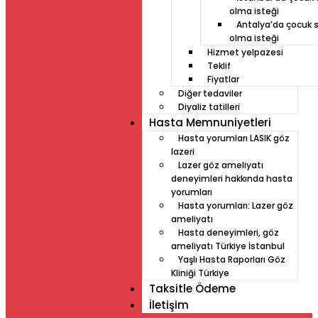
olma isteği
Antalya’da çocuk s
olma isteği
Hizmet yelpazesi
Teklif
Fiyatlar
Diğer tedaviler
Diyaliz tatilleri
Hasta Memnuniyetleri
Hasta yorumları LASIK göz
lazeri
Lazer göz ameliyatı
deneyimleri hakkında hasta
yorumları
Hasta yorumları: Lazer göz
ameliyatı
Hasta deneyimleri, göz
ameliyatı Türkiye İstanbul
Yaşlı Hasta Raporları Göz
Kliniği Türkiye
Taksitle Ödeme
İletişim