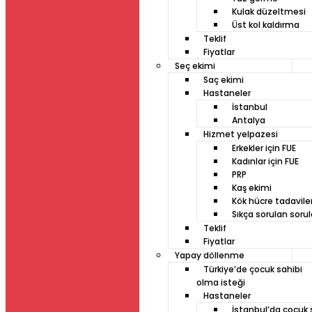
Kulak düzeltmesi
Üst kol kaldırma
Teklif
Fiyatlar
Seç ekimi
Saç ekimi
Hastaneler
İstanbul
Antalya
Hizmet yelpazesi
Erkekler için FUE
Kadınlar için FUE
PRP
Kaş ekimi
Kök hücre tadaviler
Sıkça sorulan sorul
Teklif
Fiyatlar
Yapay döllenme
Türkiye’de çocuk sahibi
olma isteği
Hastaneler
İstanbul’da çocuk 