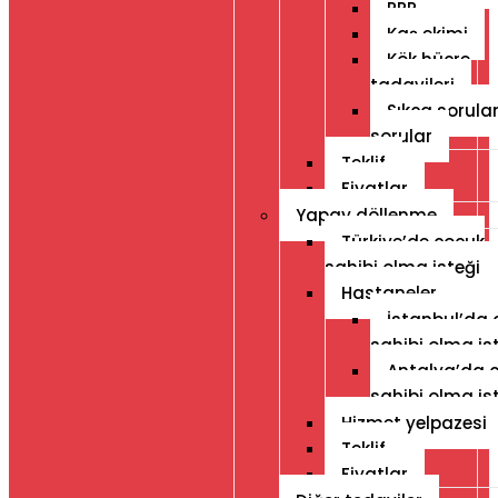
PRP
Kaş ekimi
Kök hücre
tadavileri
Sıkça sorula
sorular
Teklif
Fiyatlar
Yapay döllenme
Türkiye’de çocuk
sahibi olma isteği
Hastaneler
İstanbul’da 
sahibi olma is
Antalya’da 
sahibi olma is
Hizmet yelpazesi
Teklif
Fiyatlar