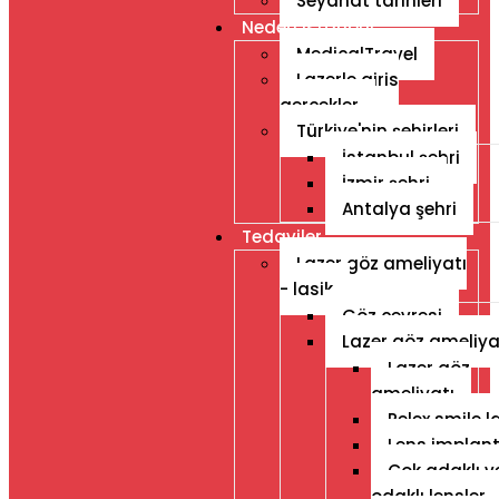
Seyahat tarihleri
Neden Istanbul
MedicalTravel
Lazerle giris
gercekler
Türkiye'nin şehirleri
İstanbul şehri
İzmir şehri
Antalya şehri
Tedaviler
Lazer göz ameliyatı
- lasik
Göz çevresi
Lazer göz ameliya
Lazer göz
ameliyatı
Relex smile l
Lens implant
Çok adaklı v
odaklı lensler