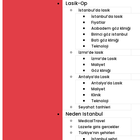
Lasik-Op
İstanbul’da lasik
İstanbul’da lasik
Fiyatlar
Acıbadem göz kliniği
Birinci göz istanbul
Bati göz kliniği
Teknoloji
İzmir’de lasik
İzmir’de Lasik
Maliyet
Göz kliniği
Antalya’da Lasik
Antalya’da Lasik
Maliyet
Klinik
Teknoloji
Seyahat tarihleri
Neden Istanbul
MedicalTravel
Lazerle giris gercekler
Türkiye’nin şehirleri
İstanbul şehri