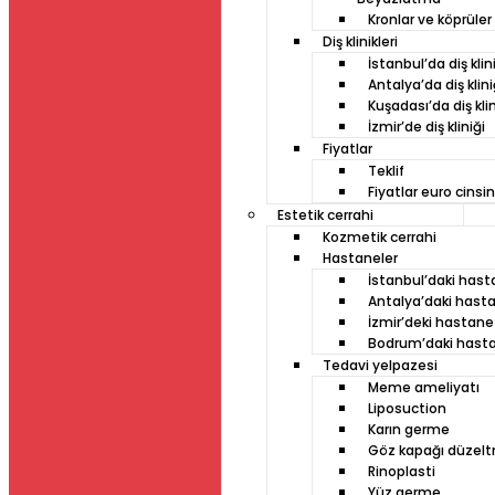
Kronlar ve köprüler
Diş klinikleri
İstanbul’da diş klin
Antalya’da diş klini
Kuşadası’da diş klin
İzmir’de diş kliniği
Fiyatlar
Teklif
Fiyatlar euro cinsi
Estetik cerrahi
Kozmetik cerrahi
Hastaneler
İstanbul’daki has
Antalya’daki hast
İzmir’deki hastane
Bodrum’daki hast
Tedavi yelpazesi
Meme ameliyatı
Liposuction
Karın germe
Göz kapağı düzel
Rinoplasti
Yüz germe