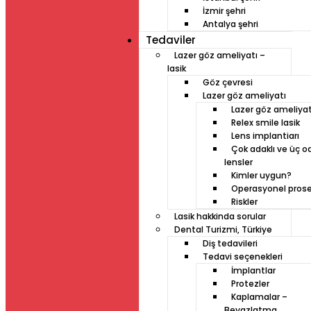
İzmir şehri
Antalya şehri
Tedaviler
Lazer göz ameliyatı –
lasik
Göz çevresi
Lazer göz ameliyatı
Lazer göz ameliyat
Relex smile lasik
Lens implantiarı
Çok adaklı ve üç od
lensler
Kimler uygun?
Operasyonel pros
Riskler
Lasik hakkinda sorular
Dental Turizmi, Türkiye
Diş tedavileri
Tedavi seçenekleri
İmplantlar
Protezler
Kaplamalar –
Beyazlatma