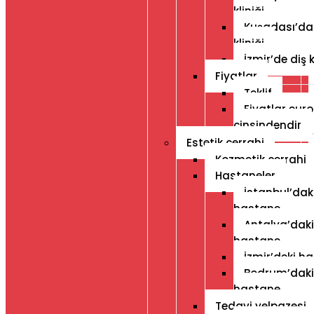
kliniği
Kuşadası’da
kliniği
İzmir’de diş k
Fiyatlar
Teklif
Fiyatlar euro
cinsindendir
Estetik cerrahi
Kozmetik cerrahi
Hastaneler
İstanbul’dak
hastane
Antalya’daki
hastane
İzmir’deki h
Bodrum’daki
hastane
Tedavi yelpazesi