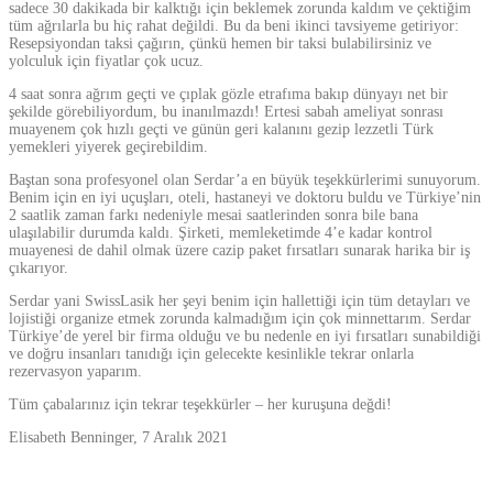
sadece 30 dakikada bir kalktığı için beklemek zorunda kaldım ve çektiğim
tüm ağrılarla bu hiç rahat değildi. Bu da beni ikinci tavsiyeme getiriyor:
Resepsiyondan taksi çağırın, çünkü hemen bir taksi bulabilirsiniz ve
yolculuk için fiyatlar çok ucuz.
4 saat sonra ağrım geçti ve çıplak gözle etrafıma bakıp dünyayı net bir
şekilde görebiliyordum, bu inanılmazdı! Ertesi sabah ameliyat sonrası
muayenem çok hızlı geçti ve günün geri kalanını gezip lezzetli Türk
yemekleri yiyerek geçirebildim.
Baştan sona profesyonel olan Serdar’a en büyük teşekkürlerimi sunuyorum.
Benim için en iyi uçuşları, oteli, hastaneyi ve doktoru buldu ve Türkiye’nin
2 saatlik zaman farkı nedeniyle mesai saatlerinden sonra bile bana
ulaşılabilir durumda kaldı. Şirketi, memleketimde 4’e kadar kontrol
muayenesi de dahil olmak üzere cazip paket fırsatları sunarak harika bir iş
çıkarıyor.
Serdar yani SwissLasik her şeyi benim için hallettiği için tüm detayları ve
lojistiği organize etmek zorunda kalmadığım için çok minnettarım. Serdar
Türkiye’de yerel bir firma olduğu ve bu nedenle en iyi fırsatları sunabildiği
ve doğru insanları tanıdığı için gelecekte kesinlikle tekrar onlarla
rezervasyon yaparım.
Tüm çabalarınız için tekrar teşekkürler – her kuruşuna değdi!
Elisabeth Benninger, 7 Aralık 2021
Önceki rapor
Sonraki rapor