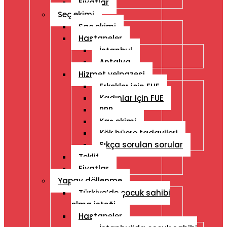
Fiyatlar
Seç ekimi
Saç ekimi
Hastaneler
İstanbul
Antalya
Hizmet yelpazesi
Erkekler için FUE
Kadınlar için FUE
PRP
Kaş ekimi
Kök hücre tadavileri
Sıkça sorulan sorular
Teklif
Fiyatlar
Yapay döllenme
Türkiye’de çocuk sahibi
olma isteği
Hastaneler