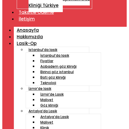
Kliniği Türkiye
Taksitle Ödeme
İletişim
Anasayfa
Hakkımızda
Lasik-Op
İstanbul’da lasik
İstanbul’da lasik
Fiyatlar
Acıbadem göz kliniği
Birinci göz istanbul
Bati göz kliniği
Teknoloji
İzmir’de lasik
İzmir’de Lasik
Maliyet
Göz kliniği
Antalya’da Lasik
Antalya’da Lasik
Maliyet
Klinik