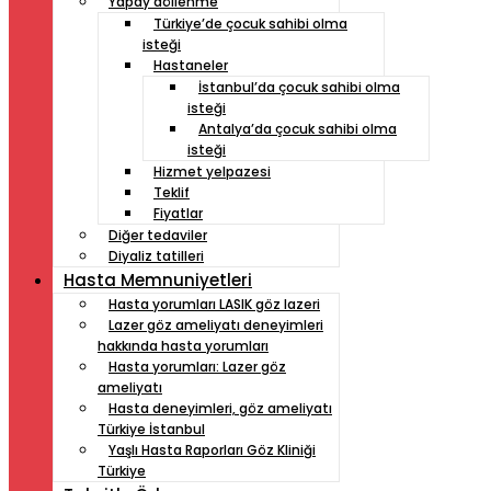
Yapay döllenme
Türkiye’de çocuk sahibi olma
isteği
Hastaneler
İstanbul’da çocuk sahibi olma
isteği
Antalya’da çocuk sahibi olma
isteği
Hizmet yelpazesi
Teklif
Fiyatlar
Diğer tedaviler
Diyaliz tatilleri
Hasta Memnuniyetleri
Hasta yorumları LASIK göz lazeri
Lazer göz ameliyatı deneyimleri
hakkında hasta yorumları
Hasta yorumları: Lazer göz
ameliyatı
Hasta deneyimleri, göz ameliyatı
Türkiye İstanbul
Yaşlı Hasta Raporları Göz Kliniği
Türkiye