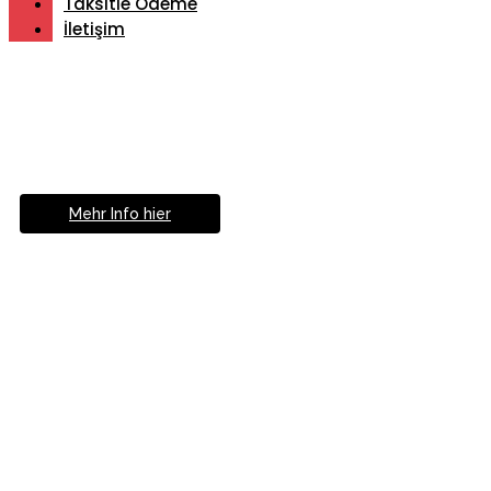
Taksitle Ödeme
İletişim
Müde von Lesebrille?
Geniesse das Leben
ohne Sehhilfe...
Mehr Info hier