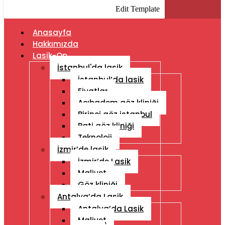
Edit Template
Anasayfa
Hakkımızda
Lasik-Op
İstanbul'da lasik
İstanbul’da lasik
Fiyatlar
Acıbadem göz kliniği
Birinci göz istanbul
Bati göz kliniği
Teknoloji
İzmir’de lasik
İzmir’de Lasik
Maliyet
Göz kliniği
Antalya’da Lasik
Antalya’da Lasik
Maliyet