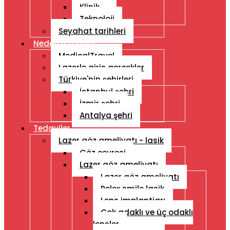
Klinik
Teknoloji
Seyahat tarihleri
Neden Istanbul
MedicalTravel
Lazerle giris gercekler
Türkiye'nin şehirleri
İstanbul şehri
İzmir şehri
Antalya şehri
Tedaviler
Lazer göz ameliyatı - lasik
Göz çevresi
Lazer göz ameliyatı
Lazer göz ameliyatı
Relex smile lasik
Lens implantiarı
Çok adaklı ve üç odaklı
lensler