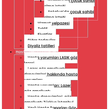
İstanbul’da çocuk sahibi
olma isteği
Antalya’da çocuk sahibi
olma isteği
Hizmet yelpazesi
Teklif
Fiyatlar
Diğer tedaviler
Diyaliz tatilleri
Hasta Memnuniyetleri
Hasta yorumları LASIK göz
lazeri
Lazer göz ameliyatı
deneyimleri hakkında hasta
yorumları
Hasta yorumları: Lazer
göz ameliyatı
Hasta deneyimleri, göz
ameliyatı Türkiye İstanbul
Yaşlı Hasta Raporları Göz