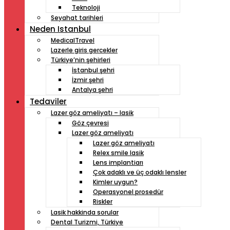
Teknoloji
Seyahat tarihleri
Neden Istanbul
MedicalTravel
Lazerle giris gercekler
Türkiye’nin şehirleri
İstanbul şehri
İzmir şehri
Antalya şehri
Tedaviler
Lazer göz ameliyatı – lasik
Göz çevresi
Lazer göz ameliyatı
Lazer göz ameliyatı
Relex smile lasik
Lens implantiarı
Çok adaklı ve üç odaklı lensler
Kimler uygun?
Operasyonel prosedür
Riskler
Lasik hakkinda sorular
Dental Turizmi, Türkiye