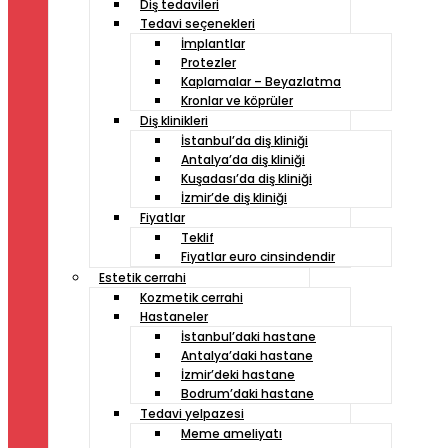
Diş tedavileri
Tedavi seçenekleri
İmplantlar
Protezler
Kaplamalar – Beyazlatma
Kronlar ve köprüler
Diş klinikleri
İstanbul’da diş kliniği
Antalya’da diş kliniği
Kuşadası’da diş kliniği
İzmir’de diş kliniği
Fiyatlar
Teklif
Fiyatlar euro cinsindendir
Estetik cerrahi
Kozmetik cerrahi
Hastaneler
İstanbul’daki hastane
Antalya’daki hastane
İzmir’deki hastane
Bodrum’daki hastane
Tedavi yelpazesi
Meme ameliyatı