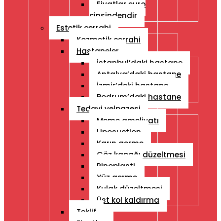
Fiyatlar euro
cinsindendir
Estetik cerrahi
Kozmetik cerrahi
Hastaneler
İstanbul’daki hastane
Antalya’daki hastane
İzmir’deki hastane
Bodrum’daki hastane
Tedavi yelpazesi
Meme ameliyatı
Liposuction
Karın germe
Göz kapağı düzeltmesi
Rinoplasti
Yüz germe
Kulak düzeltmesi
Üst kol kaldırma
Teklif