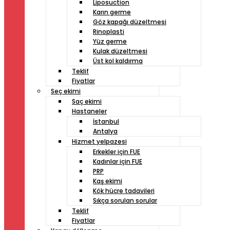
Liposuction
Karın germe
Göz kapağı düzeltmesi
Rinoplasti
Yüz germe
Kulak düzeltmesi
Üst kol kaldırma
Teklif
Fiyatlar
Seç ekimi
Saç ekimi
Hastaneler
İstanbul
Antalya
Hizmet yelpazesi
Erkekler için FUE
Kadınlar için FUE
PRP
Kaş ekimi
Kök hücre tadavileri
Sıkça sorulan sorular
Teklif
Fiyatlar