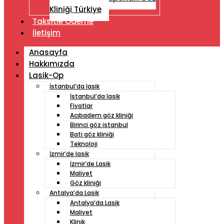
Kliniği Türkiye
Taksitle Ödeme
İletişim
Anasayfa
Hakkımızda
Lasik-Op
İstanbul’da lasik
İstanbul’da lasik
Fiyatlar
Acıbadem göz kliniği
Birinci göz istanbul
Bati göz kliniği
Teknoloji
İzmir’de lasik
İzmir’de Lasik
Maliyet
Göz kliniği
Antalya’da Lasik
Antalya’da Lasik
Maliyet
Klinik