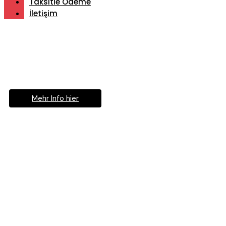
Taksitle Ödeme
İletişim
Müde von Lesebrille?
Geniesse das Leben
ohne Sehhilfe...
Mehr Info hier