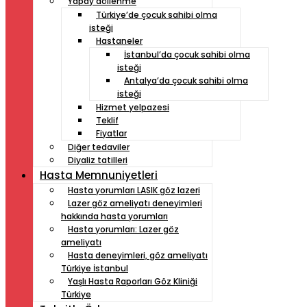
Yapay döllenme
Türkiye’de çocuk sahibi olma
isteği
Hastaneler
İstanbul’da çocuk sahibi olma
isteği
Antalya’da çocuk sahibi olma
isteği
Hizmet yelpazesi
Teklif
Fiyatlar
Diğer tedaviler
Diyaliz tatilleri
Hasta Memnuniyetleri
Hasta yorumları LASIK göz lazeri
Lazer göz ameliyatı deneyimleri
hakkında hasta yorumları
Hasta yorumları: Lazer göz
ameliyatı
Hasta deneyimleri, göz ameliyatı
Türkiye İstanbul
Yaşlı Hasta Raporları Göz Kliniği
Türkiye