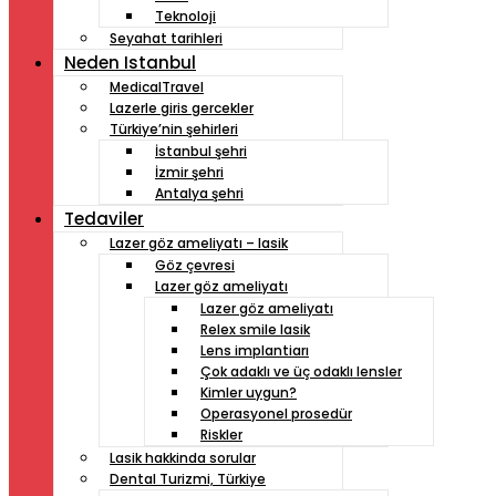
Teknoloji
Seyahat tarihleri
Neden Istanbul
MedicalTravel
Lazerle giris gercekler
Türkiye’nin şehirleri
İstanbul şehri
İzmir şehri
Antalya şehri
Tedaviler
Lazer göz ameliyatı – lasik
Göz çevresi
Lazer göz ameliyatı
Lazer göz ameliyatı
Relex smile lasik
Lens implantiarı
Çok adaklı ve üç odaklı lensler
Kimler uygun?
Operasyonel prosedür
Riskler
Lasik hakkinda sorular
Dental Turizmi, Türkiye