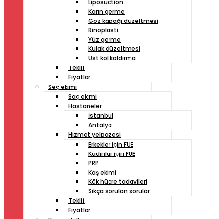
Liposuction
Karın germe
Göz kapağı düzeltmesi
Rinoplasti
Yüz germe
Kulak düzeltmesi
Üst kol kaldırma
Teklif
Fiyatlar
Seç ekimi
Saç ekimi
Hastaneler
İstanbul
Antalya
Hizmet yelpazesi
Erkekler için FUE
Kadınlar için FUE
PRP
Kaş ekimi
Kök hücre tadavileri
Sıkça sorulan sorular
Teklif
Fiyatlar