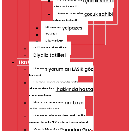
İstanbul’da çocuk sahibi
olma isteği
Antalya’da çocuk sahibi
olma isteği
Hizmet yelpazesi
Teklif
Fiyatlar
Diğer tedaviler
Diyaliz tatilleri
Hasta Memnuniyetleri
Hasta yorumları LASIK göz
lazeri
Lazer göz ameliyatı
deneyimleri hakkında hasta
yorumları
Hasta yorumları: Lazer
göz ameliyatı
Hasta deneyimleri, göz
ameliyatı Türkiye İstanbul
Yaşlı Hasta Raporları Göz