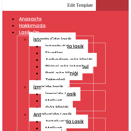
Edit Template
Anasayfa
Hakkımızda
Lasik-Op
İstanbul'da lasik
İstanbul’da lasik
Fiyatlar
Acıbadem göz kliniği
Birinci göz istanbul
Bati göz kliniği
Teknoloji
İzmir’de lasik
İzmir’de Lasik
Maliyet
Göz kliniği
Antalya’da Lasik
Antalya’da Lasik
Maliyet