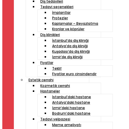
Diş tedavileri
Tedavi seçenekleri
İmplantlar
Protezler
Kaplamalar – Beyazlatma
Kronlar ve köprüler
Diş klinikleri
İstanbul’da diş kliniği
Antalya’da diş kliniği
Kuşadası’da diş kliniği
İzmir’de diş kliniği
Fiyatlar
Teklif
Fiyatlar euro cinsindendir
Estetik cerrahi
Kozmetik cerrahi
Hastaneler
İstanbul’daki hastane
Antalya’daki hastane
İzmir’deki hastane
Bodrum’daki hastane
Tedavi yelpazesi
Meme ameliyatı