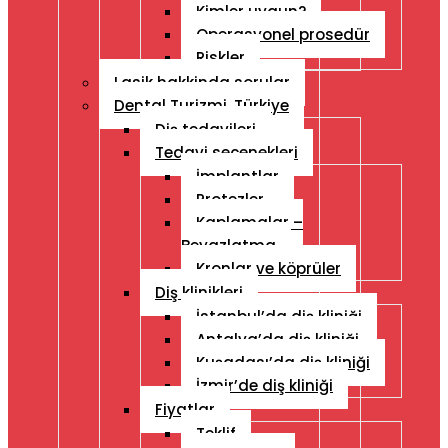
Kimler uygun?
Operasyonel prosedür
Riskler
Lasik hakkinda sorular
Dental Turizmi, Türkiye
Diş tedavileri
Tedavi seçenekleri
İmplantlar
Protezler
Kaplamalar –
Beyazlatma
Kronlar ve köprüler
Diş klinikleri
İstanbul’da diş kliniği
Antalya’da diş kliniği
Kuşadası’da diş kliniği
İzmir’de diş kliniği
Fiyatlar
Teklif