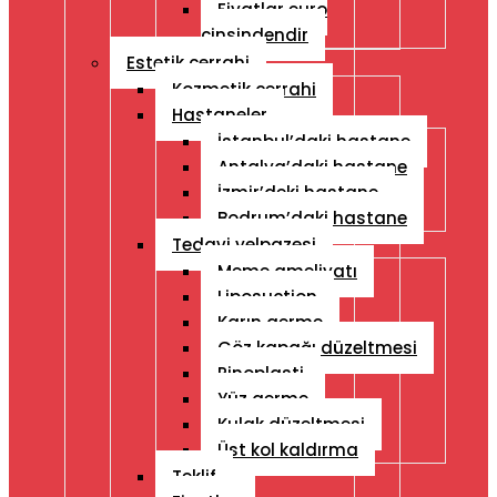
Fiyatlar euro
cinsindendir
Estetik cerrahi
Kozmetik cerrahi
Hastaneler
İstanbul’daki hastane
Antalya’daki hastane
İzmir’deki hastane
Bodrum’daki hastane
Tedavi yelpazesi
Meme ameliyatı
Liposuction
Karın germe
Göz kapağı düzeltmesi
Rinoplasti
Yüz germe
Kulak düzeltmesi
Üst kol kaldırma
Teklif