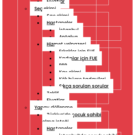
Fiyatlar
Seç ekimi
Saç ekimi
Hastaneler
İstanbul
Antalya
Hizmet yelpazesi
Erkekler için FUE
Kadınlar için FUE
PRP
Kaş ekimi
Kök hücre tadavileri
Sıkça sorulan sorular
Teklif
Fiyatlar
Yapay döllenme
Türkiye’de çocuk sahibi
olma isteği
Hastaneler