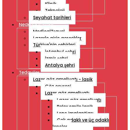
Klinik
Teknoloji
Seyahat tarihleri
Neden Istanbul
MedicalTravel
Lazerle giris gercekler
Türkiye'nin şehirleri
İstanbul şehri
İzmir şehri
Antalya şehri
Tedaviler
Lazer göz ameliyatı - lasik
Göz çevresi
Lazer göz ameliyatı
Lazer göz ameliyatı
Relex smile lasik
Lens implantiarı
Çok adaklı ve üç odaklı
lensler