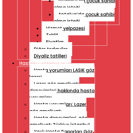
İstanbul’da çocuk sahibi
olma isteği
Antalya’da çocuk sahibi
olma isteği
Hizmet yelpazesi
Teklif
Fiyatlar
Diğer tedaviler
Diyaliz tatilleri
Hasta Memnuniyetleri
Hasta yorumları LASIK göz
lazeri
Lazer göz ameliyatı
deneyimleri hakkında hasta
yorumları
Hasta yorumları: Lazer
göz ameliyatı
Hasta deneyimleri, göz
ameliyatı Türkiye İstanbul
Yaşlı Hasta Raporları Göz