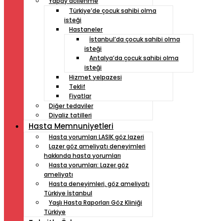
Yapay döllenme
Türkiye’de çocuk sahibi olma
isteği
Hastaneler
İstanbul’da çocuk sahibi olma
isteği
Antalya’da çocuk sahibi olma
isteği
Hizmet yelpazesi
Teklif
Fiyatlar
Diğer tedaviler
Diyaliz tatilleri
Hasta Memnuniyetleri
Hasta yorumları LASIK göz lazeri
Lazer göz ameliyatı deneyimleri
hakkında hasta yorumları
Hasta yorumları: Lazer göz
ameliyatı
Hasta deneyimleri, göz ameliyatı
Türkiye İstanbul
Yaşlı Hasta Raporları Göz Kliniği
Türkiye