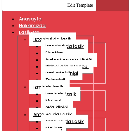
Edit Template
Anasayfa
Hakkımızda
Lasik-Op
İstanbul'da lasik
İstanbul’da lasik
Fiyatlar
Acıbadem göz kliniği
Birinci göz istanbul
Bati göz kliniği
Teknoloji
İzmir’de lasik
İzmir’de Lasik
Maliyet
Göz kliniği
Antalya’da Lasik
Antalya’da Lasik
Maliyet