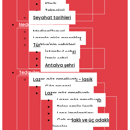
Klinik
Teknoloji
Seyahat tarihleri
Neden Istanbul
MedicalTravel
Lazerle giris gercekler
Türkiye'nin şehirleri
İstanbul şehri
İzmir şehri
Antalya şehri
Tedaviler
Lazer göz ameliyatı - lasik
Göz çevresi
Lazer göz ameliyatı
Lazer göz ameliyatı
Relex smile lasik
Lens implantiarı
Çok adaklı ve üç odaklı
lensler