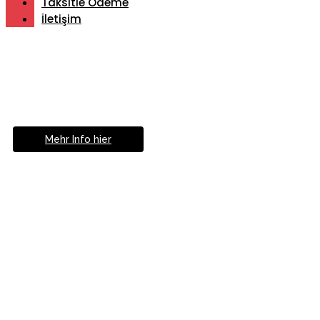
Taksitle Ödeme
İletişim
Müde von Lesebrille?
Geniesse das Leben
ohne Sehhilfe...
Mehr Info hier