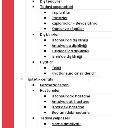
Diş tedavileri
Tedavi seçenekleri
İmplantlar
Protezler
Kaplamalar – Beyazlatma
Kronlar ve köprüler
Diş klinikleri
İstanbul’da diş kliniği
Antalya’da diş kliniği
Kuşadası’da diş kliniği
İzmir’de diş kliniği
Fiyatlar
Teklif
Fiyatlar euro cinsindendir
Estetik cerrahi
Kozmetik cerrahi
Hastaneler
İstanbul’daki hastane
Antalya’daki hastane
İzmir’deki hastane
Bodrum’daki hastane
Tedavi yelpazesi
Meme ameliyatı