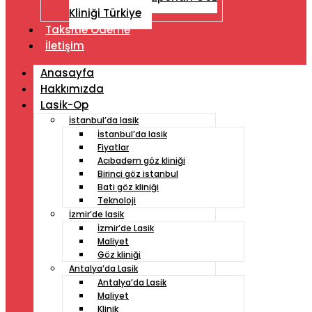
Kliniği Türkiye
Taksitle Ödeme
İletişim
Anasayfa
Hakkımızda
Lasik-Op
İstanbul’da lasik
İstanbul’da lasik
Fiyatlar
Acıbadem göz kliniği
Birinci göz istanbul
Bati göz kliniği
Teknoloji
İzmir’de lasik
İzmir’de Lasik
Maliyet
Göz kliniği
Antalya’da Lasik
Antalya’da Lasik
Maliyet
Klinik