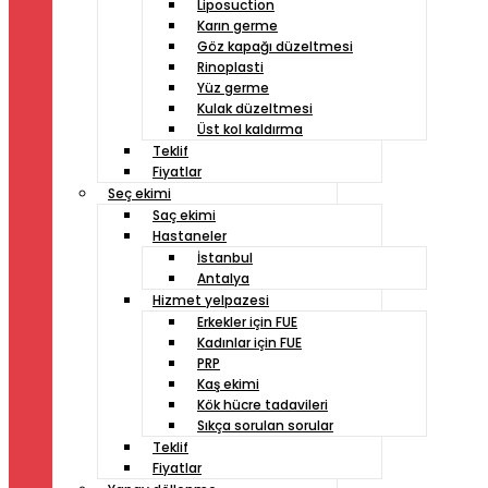
Liposuction
Karın germe
Göz kapağı düzeltmesi
Rinoplasti
Yüz germe
Kulak düzeltmesi
Üst kol kaldırma
Teklif
Fiyatlar
Seç ekimi
Saç ekimi
Hastaneler
İstanbul
Antalya
Hizmet yelpazesi
Erkekler için FUE
Kadınlar için FUE
PRP
Kaş ekimi
Kök hücre tadavileri
Sıkça sorulan sorular
Teklif
Fiyatlar