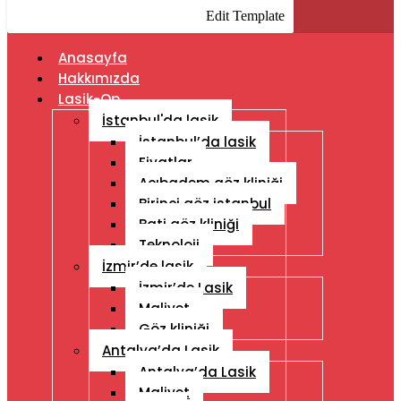
Edit Template
Anasayfa
Hakkımızda
Lasik-Op
İstanbul'da lasik
İstanbul’da lasik
Fiyatlar
Acıbadem göz kliniği
Birinci göz istanbul
Bati göz kliniği
Teknoloji
İzmir’de lasik
İzmir’de Lasik
Maliyet
Göz kliniği
Antalya’da Lasik
Antalya’da Lasik
Maliyet