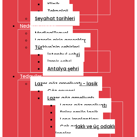
Klinik
Teknoloji
Seyahat tarihleri
Neden Istanbul
MedicalTravel
Lazerle giris gercekler
Türkiye'nin şehirleri
İstanbul şehri
İzmir şehri
Antalya şehri
Tedaviler
Lazer göz ameliyatı - lasik
Göz çevresi
Lazer göz ameliyatı
Lazer göz ameliyatı
Relex smile lasik
Lens implantiarı
Çok adaklı ve üç odaklı
lensler