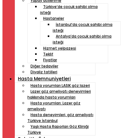
Yapay döllenme
Türkiye’de çocuk sahibi olma
isteği
Hastaneler
İstanbul’da çocuk sahibi olma
isteği
Antalya’da çocuk sahibi olma
isteği
Hizmet yelpazesi
Teklif
Fiyatlar
Diğer tedaviler
Diyaliz tatilleri
Hasta Memnuniyetleri
Hasta yorumları LASIK göz lazeri
Lazer göz ameliyatı deneyimleri
hakkında hasta yorumları
Hasta yorumları: Lazer göz
ameliyatı
Hasta deneyimleri, göz ameliyatı
Türkiye İstanbul
Yaşlı Hasta Raporları Göz Kliniği
Türkiye