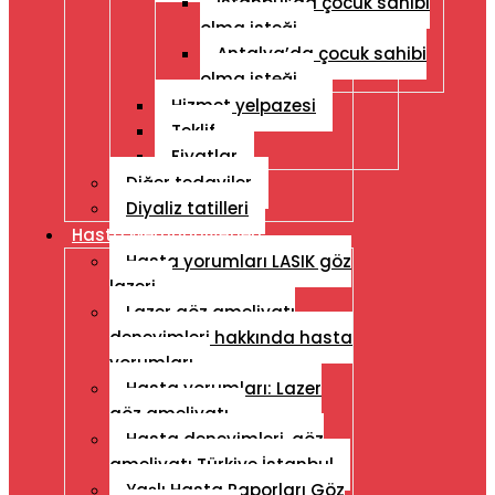
İstanbul’da çocuk sahibi
olma isteği
Antalya’da çocuk sahibi
olma isteği
Hizmet yelpazesi
Teklif
Fiyatlar
Diğer tedaviler
Diyaliz tatilleri
Hasta Memnuniyetleri
Hasta yorumları LASIK göz
lazeri
Lazer göz ameliyatı
deneyimleri hakkında hasta
yorumları
Hasta yorumları: Lazer
göz ameliyatı
Hasta deneyimleri, göz
ameliyatı Türkiye İstanbul
Yaşlı Hasta Raporları Göz