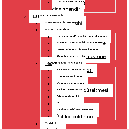
Fiyatlar euro
cinsindendir
Estetik cerrahi
Kozmetik cerrahi
Hastaneler
İstanbul’daki hastane
Antalya’daki hastane
İzmir’deki hastane
Bodrum’daki hastane
Tedavi yelpazesi
Meme ameliyatı
Liposuction
Karın germe
Göz kapağı düzeltmesi
Rinoplasti
Yüz germe
Kulak düzeltmesi
Üst kol kaldırma
Teklif