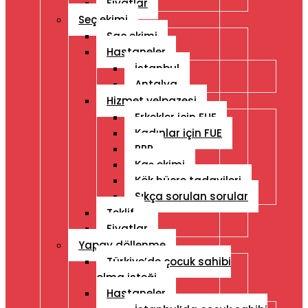
Fiyatlar
Seç ekimi
Saç ekimi
Hastaneler
İstanbul
Antalya
Hizmet yelpazesi
Erkekler için FUE
Kadınlar için FUE
PRP
Kaş ekimi
Kök hücre tadavileri
Sıkça sorulan sorular
Teklif
Fiyatlar
Yapay döllenme
Türkiye’de çocuk sahibi
olma isteği
Hastaneler