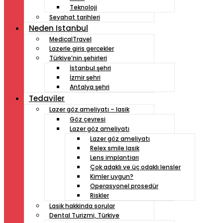
Teknoloji
Seyahat tarihleri
Neden Istanbul
MedicalTravel
Lazerle giris gercekler
Türkiye’nin şehirleri
İstanbul şehri
İzmir şehri
Antalya şehri
Tedaviler
Lazer göz ameliyatı – lasik
Göz çevresi
Lazer göz ameliyatı
Lazer göz ameliyatı
Relex smile lasik
Lens implantiarı
Çok adaklı ve üç odaklı lensler
Kimler uygun?
Operasyonel prosedür
Riskler
Lasik hakkinda sorular
Dental Turizmi, Türkiye