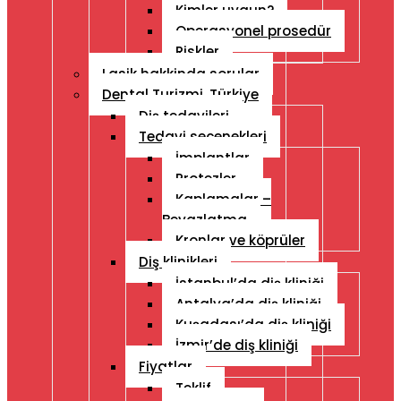
Kimler uygun?
Operasyonel prosedür
Riskler
Lasik hakkinda sorular
Dental Turizmi, Türkiye
Diş tedavileri
Tedavi seçenekleri
İmplantlar
Protezler
Kaplamalar –
Beyazlatma
Kronlar ve köprüler
Diş klinikleri
İstanbul’da diş kliniği
Antalya’da diş kliniği
Kuşadası’da diş kliniği
İzmir’de diş kliniği
Fiyatlar
Teklif