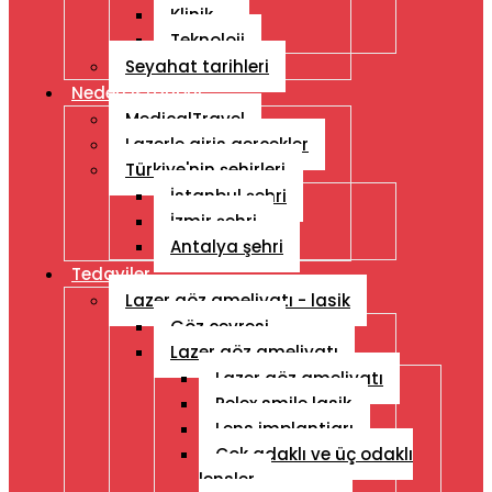
Klinik
Teknoloji
Seyahat tarihleri
Neden Istanbul
MedicalTravel
Lazerle giris gercekler
Türkiye'nin şehirleri
İstanbul şehri
İzmir şehri
Antalya şehri
Tedaviler
Lazer göz ameliyatı - lasik
Göz çevresi
Lazer göz ameliyatı
Lazer göz ameliyatı
Relex smile lasik
Lens implantiarı
Çok adaklı ve üç odaklı
lensler