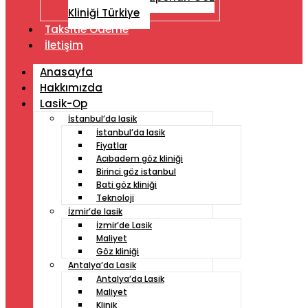
Kliniği Türkiye
Taksitle Ödeme
İletişim
Anasayfa
Hakkımızda
Lasik-Op
İstanbul’da lasik
İstanbul’da lasik
Fiyatlar
Acıbadem göz kliniği
Birinci göz istanbul
Bati göz kliniği
Teknoloji
İzmir’de lasik
İzmir’de Lasik
Maliyet
Göz kliniği
Antalya’da Lasik
Antalya’da Lasik
Maliyet
Klinik