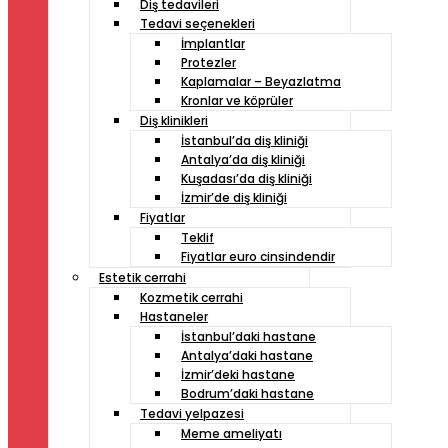
Diş tedavileri
Tedavi seçenekleri
İmplantlar
Protezler
Kaplamalar – Beyazlatma
Kronlar ve köprüler
Diş klinikleri
İstanbul’da diş kliniği
Antalya’da diş kliniği
Kuşadası’da diş kliniği
İzmir’de diş kliniği
Fiyatlar
Teklif
Fiyatlar euro cinsindendir
Estetik cerrahi
Kozmetik cerrahi
Hastaneler
İstanbul’daki hastane
Antalya’daki hastane
İzmir’deki hastane
Bodrum’daki hastane
Tedavi yelpazesi
Meme ameliyatı