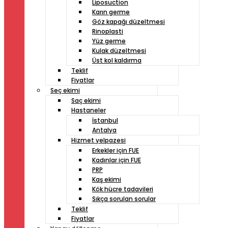
Liposuction
Karın germe
Göz kapağı düzeltmesi
Rinoplasti
Yüz germe
Kulak düzeltmesi
Üst kol kaldırma
Teklif
Fiyatlar
Seç ekimi
Saç ekimi
Hastaneler
İstanbul
Antalya
Hizmet yelpazesi
Erkekler için FUE
Kadınlar için FUE
PRP
Kaş ekimi
Kök hücre tadavileri
Sıkça sorulan sorular
Teklif
Fiyatlar