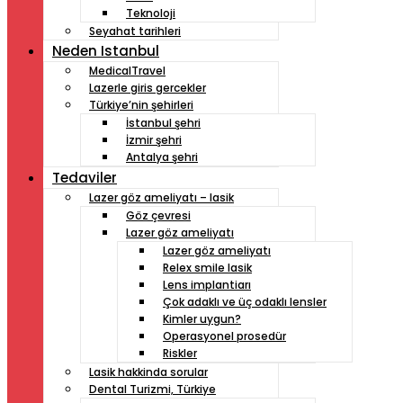
Teknoloji
Seyahat tarihleri
Neden Istanbul
MedicalTravel
Lazerle giris gercekler
Türkiye’nin şehirleri
İstanbul şehri
İzmir şehri
Antalya şehri
Tedaviler
Lazer göz ameliyatı – lasik
Göz çevresi
Lazer göz ameliyatı
Lazer göz ameliyatı
Relex smile lasik
Lens implantiarı
Çok adaklı ve üç odaklı lensler
Kimler uygun?
Operasyonel prosedür
Riskler
Lasik hakkinda sorular
Dental Turizmi, Türkiye