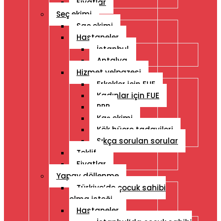
Fiyatlar
Seç ekimi
Saç ekimi
Hastaneler
İstanbul
Antalya
Hizmet yelpazesi
Erkekler için FUE
Kadınlar için FUE
PRP
Kaş ekimi
Kök hücre tadavileri
Sıkça sorulan sorular
Teklif
Fiyatlar
Yapay döllenme
Türkiye’de çocuk sahibi
olma isteği
Hastaneler