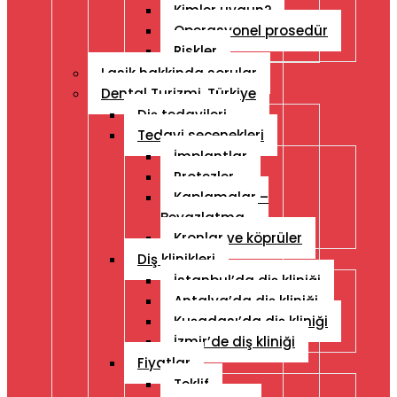
Kimler uygun?
Operasyonel prosedür
Riskler
Lasik hakkinda sorular
Dental Turizmi, Türkiye
Diş tedavileri
Tedavi seçenekleri
İmplantlar
Protezler
Kaplamalar –
Beyazlatma
Kronlar ve köprüler
Diş klinikleri
İstanbul’da diş kliniği
Antalya’da diş kliniği
Kuşadası’da diş kliniği
İzmir’de diş kliniği
Fiyatlar
Teklif