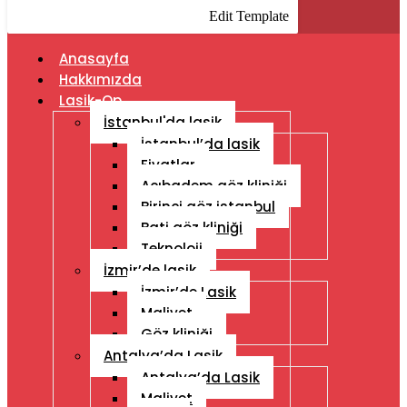
Edit Template
Anasayfa
Hakkımızda
Lasik-Op
İstanbul'da lasik
İstanbul’da lasik
Fiyatlar
Acıbadem göz kliniği
Birinci göz istanbul
Bati göz kliniği
Teknoloji
İzmir’de lasik
İzmir’de Lasik
Maliyet
Göz kliniği
Antalya’da Lasik
Antalya’da Lasik
Maliyet