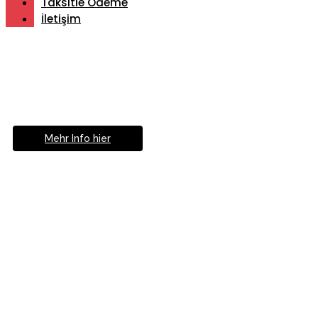
Taksitle Ödeme
İletişim
Müde von Lesebrille?
Geniesse das Leben
ohne Sehhilfe...
Mehr Info hier