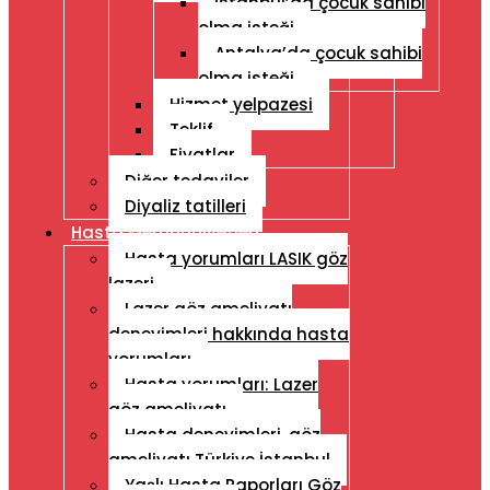
İstanbul’da çocuk sahibi
olma isteği
Antalya’da çocuk sahibi
olma isteği
Hizmet yelpazesi
Teklif
Fiyatlar
Diğer tedaviler
Diyaliz tatilleri
Hasta Memnuniyetleri
Hasta yorumları LASIK göz
lazeri
Lazer göz ameliyatı
deneyimleri hakkında hasta
yorumları
Hasta yorumları: Lazer
göz ameliyatı
Hasta deneyimleri, göz
ameliyatı Türkiye İstanbul
Yaşlı Hasta Raporları Göz