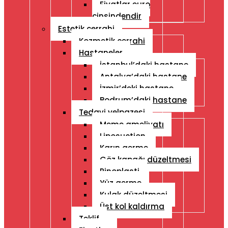
Fiyatlar euro
cinsindendir
Estetik cerrahi
Kozmetik cerrahi
Hastaneler
İstanbul’daki hastane
Antalya’daki hastane
İzmir’deki hastane
Bodrum’daki hastane
Tedavi yelpazesi
Meme ameliyatı
Liposuction
Karın germe
Göz kapağı düzeltmesi
Rinoplasti
Yüz germe
Kulak düzeltmesi
Üst kol kaldırma
Teklif