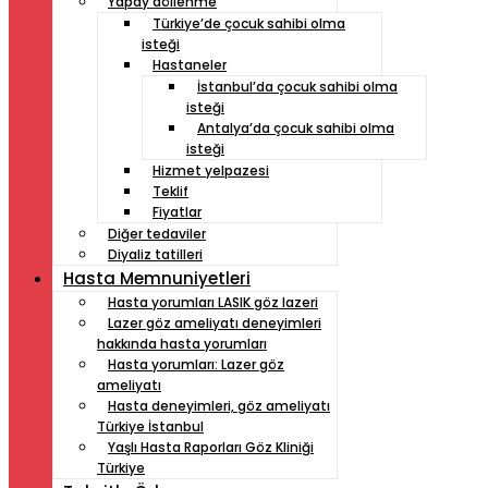
Yapay döllenme
Türkiye’de çocuk sahibi olma
isteği
Hastaneler
İstanbul’da çocuk sahibi olma
isteği
Antalya’da çocuk sahibi olma
isteği
Hizmet yelpazesi
Teklif
Fiyatlar
Diğer tedaviler
Diyaliz tatilleri
Hasta Memnuniyetleri
Hasta yorumları LASIK göz lazeri
Lazer göz ameliyatı deneyimleri
hakkında hasta yorumları
Hasta yorumları: Lazer göz
ameliyatı
Hasta deneyimleri, göz ameliyatı
Türkiye İstanbul
Yaşlı Hasta Raporları Göz Kliniği
Türkiye