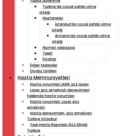
Yapay döllenme
Türkiye’de çocuk sahibi olma
isteği
Hastaneler
İstanbul’da çocuk sahibi olma
isteği
Antalya’da çocuk sahibi olma
isteği
Hizmet yelpazesi
Teklif
Fiyatlar
Diğer tedaviler
Diyaliz tatilleri
Hasta Memnuniyetleri
Hasta yorumları LASIK göz lazeri
Lazer göz ameliyatı deneyimleri
hakkında hasta yorumları
Hasta yorumları: Lazer göz
ameliyatı
Hasta deneyimleri, göz ameliyatı
Türkiye İstanbul
Yaşlı Hasta Raporları Göz Kliniği
Türkiye