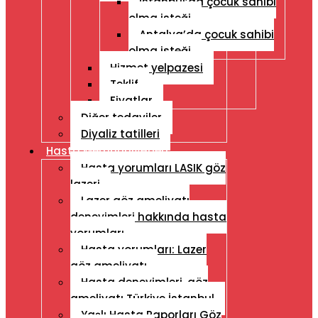
İstanbul’da çocuk sahibi
olma isteği
Antalya’da çocuk sahibi
olma isteği
Hizmet yelpazesi
Teklif
Fiyatlar
Diğer tedaviler
Diyaliz tatilleri
Hasta Memnuniyetleri
Hasta yorumları LASIK göz
lazeri
Lazer göz ameliyatı
deneyimleri hakkında hasta
yorumları
Hasta yorumları: Lazer
göz ameliyatı
Hasta deneyimleri, göz
ameliyatı Türkiye İstanbul
Yaşlı Hasta Raporları Göz