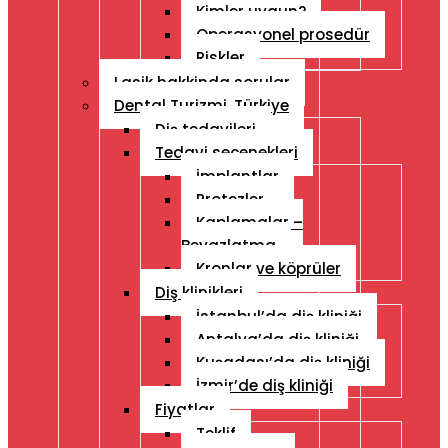
Kimler uygun?
Operasyonel prosedür
Riskler
Lasik hakkinda sorular
Dental Turizmi, Türkiye
Diş tedavileri
Tedavi seçenekleri
İmplantlar
Protezler
Kaplamalar –
Beyazlatma
Kronlar ve köprüler
Diş klinikleri
İstanbul’da diş kliniği
Antalya’da diş kliniği
Kuşadası’da diş kliniği
İzmir’de diş kliniği
Fiyatlar
Teklif