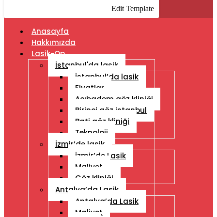
Edit Template
Anasayfa
Hakkımızda
Lasik-Op
İstanbul'da lasik
İstanbul’da lasik
Fiyatlar
Acıbadem göz kliniği
Birinci göz istanbul
Bati göz kliniği
Teknoloji
İzmir’de lasik
İzmir’de Lasik
Maliyet
Göz kliniği
Antalya’da Lasik
Antalya’da Lasik
Maliyet