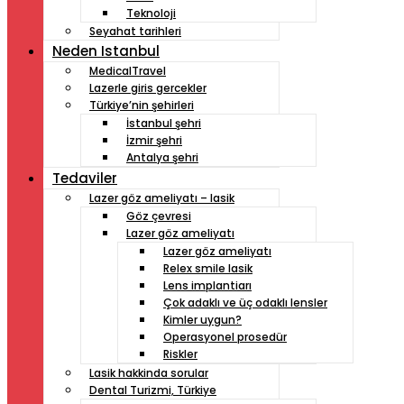
Teknoloji
Seyahat tarihleri
Neden Istanbul
MedicalTravel
Lazerle giris gercekler
Türkiye’nin şehirleri
İstanbul şehri
İzmir şehri
Antalya şehri
Tedaviler
Lazer göz ameliyatı – lasik
Göz çevresi
Lazer göz ameliyatı
Lazer göz ameliyatı
Relex smile lasik
Lens implantiarı
Çok adaklı ve üç odaklı lensler
Kimler uygun?
Operasyonel prosedür
Riskler
Lasik hakkinda sorular
Dental Turizmi, Türkiye