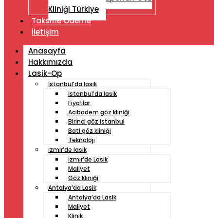
Kliniği Türkiye
Taksitle Ödeme
İletişim
Anasayfa
Hakkımızda
Lasik-Op
İstanbul’da lasik
İstanbul’da lasik
Fiyatlar
Acıbadem göz kliniği
Birinci göz istanbul
Bati göz kliniği
Teknoloji
İzmir’de lasik
İzmir’de Lasik
Maliyet
Göz kliniği
Antalya’da Lasik
Antalya’da Lasik
Maliyet
Klinik