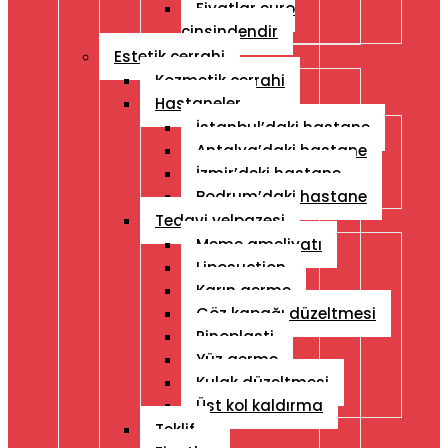
Fiyatlar euro
cinsindendir
Estetik cerrahi
Kozmetik cerrahi
Hastaneler
İstanbul’daki hastane
Antalya’daki hastane
İzmir’deki hastane
Bodrum’daki hastane
Tedavi yelpazesi
Meme ameliyatı
Liposuction
Karın germe
Göz kapağı düzeltmesi
Rinoplasti
Yüz germe
Kulak düzeltmesi
Üst kol kaldırma
Teklif