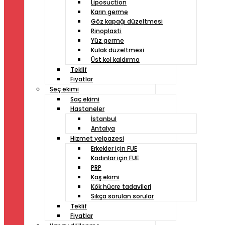
Liposuction
Karın germe
Göz kapağı düzeltmesi
Rinoplasti
Yüz germe
Kulak düzeltmesi
Üst kol kaldırma
Teklif
Fiyatlar
Seç ekimi
Saç ekimi
Hastaneler
İstanbul
Antalya
Hizmet yelpazesi
Erkekler için FUE
Kadınlar için FUE
PRP
Kaş ekimi
Kök hücre tadavileri
Sıkça sorulan sorular
Teklif
Fiyatlar