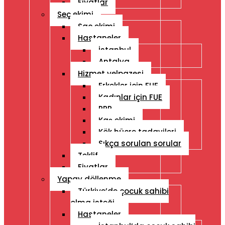
Fiyatlar
Seç ekimi
Saç ekimi
Hastaneler
İstanbul
Antalya
Hizmet yelpazesi
Erkekler için FUE
Kadınlar için FUE
PRP
Kaş ekimi
Kök hücre tadavileri
Sıkça sorulan sorular
Teklif
Fiyatlar
Yapay döllenme
Türkiye’de çocuk sahibi
olma isteği
Hastaneler