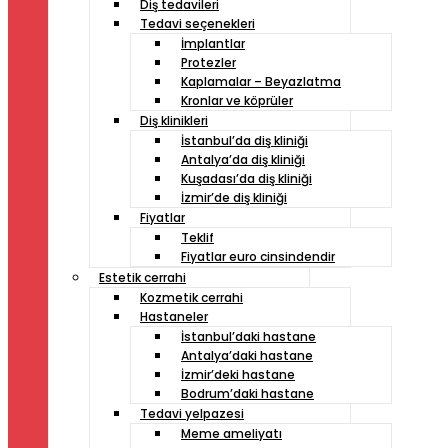
Diş tedavileri
Tedavi seçenekleri
İmplantlar
Protezler
Kaplamalar – Beyazlatma
Kronlar ve köprüler
Diş klinikleri
İstanbul’da diş kliniği
Antalya’da diş kliniği
Kuşadası’da diş kliniği
İzmir’de diş kliniği
Fiyatlar
Teklif
Fiyatlar euro cinsindendir
Estetik cerrahi
Kozmetik cerrahi
Hastaneler
İstanbul’daki hastane
Antalya’daki hastane
İzmir’deki hastane
Bodrum’daki hastane
Tedavi yelpazesi
Meme ameliyatı