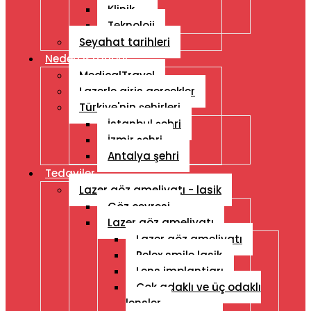
Klinik
Teknoloji
Seyahat tarihleri
Neden Istanbul
MedicalTravel
Lazerle giris gercekler
Türkiye'nin şehirleri
İstanbul şehri
İzmir şehri
Antalya şehri
Tedaviler
Lazer göz ameliyatı - lasik
Göz çevresi
Lazer göz ameliyatı
Lazer göz ameliyatı
Relex smile lasik
Lens implantiarı
Çok adaklı ve üç odaklı
lensler