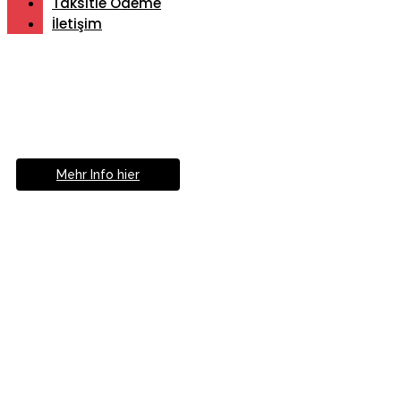
Taksitle Ödeme
İletişim
Müde von Lesebrille?
Geniesse das Leben
ohne Sehhilfe...
Mehr Info hier