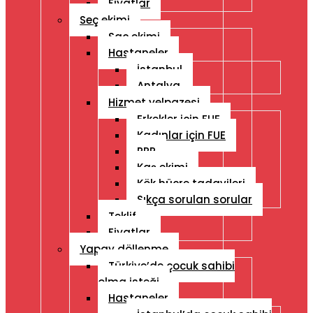
Fiyatlar
Seç ekimi
Saç ekimi
Hastaneler
İstanbul
Antalya
Hizmet yelpazesi
Erkekler için FUE
Kadınlar için FUE
PRP
Kaş ekimi
Kök hücre tadavileri
Sıkça sorulan sorular
Teklif
Fiyatlar
Yapay döllenme
Türkiye’de çocuk sahibi
olma isteği
Hastaneler