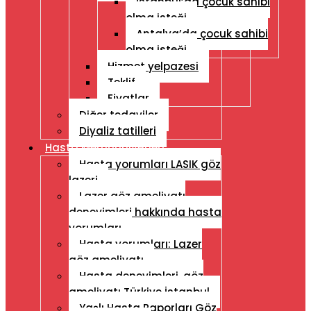
İstanbul’da çocuk sahibi
olma isteği
Antalya’da çocuk sahibi
olma isteği
Hizmet yelpazesi
Teklif
Fiyatlar
Diğer tedaviler
Diyaliz tatilleri
Hasta Memnuniyetleri
Hasta yorumları LASIK göz
lazeri
Lazer göz ameliyatı
deneyimleri hakkında hasta
yorumları
Hasta yorumları: Lazer
göz ameliyatı
Hasta deneyimleri, göz
ameliyatı Türkiye İstanbul
Yaşlı Hasta Raporları Göz