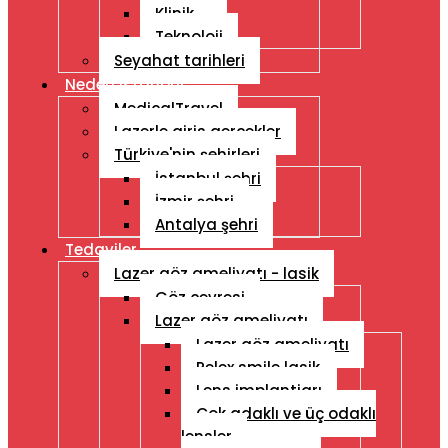
Klinik
Teknoloji
Seyahat tarihleri
Neden Istanbul
MedicalTravel
Lazerle giris gercekler
Türkiye'nin şehirleri
İstanbul şehri
İzmir şehri
Antalya şehri
Tedaviler
Lazer göz ameliyatı - lasik
Göz çevresi
Lazer göz ameliyatı
Lazer göz ameliyatı
Relex smile lasik
Lens implantiarı
Çok adaklı ve üç odaklı
lensler