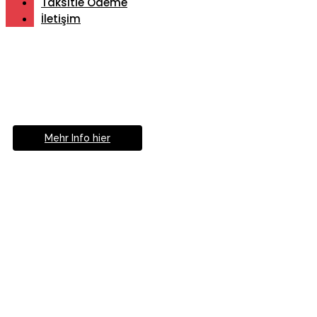
Taksitle Ödeme
İletişim
Müde von Lesebrille?
Geniesse das Leben
ohne Sehhilfe...
Mehr Info hier