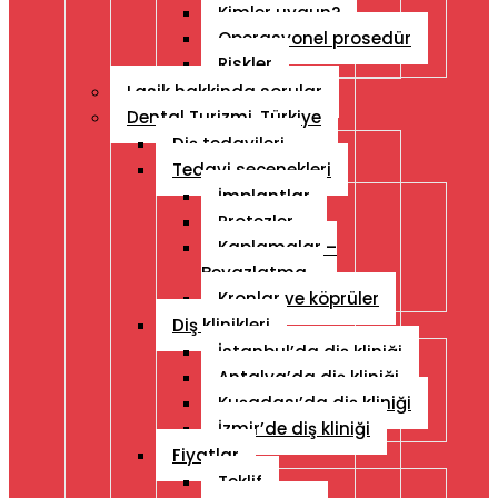
Kimler uygun?
Operasyonel prosedür
Riskler
Lasik hakkinda sorular
Dental Turizmi, Türkiye
Diş tedavileri
Tedavi seçenekleri
İmplantlar
Protezler
Kaplamalar –
Beyazlatma
Kronlar ve köprüler
Diş klinikleri
İstanbul’da diş kliniği
Antalya’da diş kliniği
Kuşadası’da diş kliniği
İzmir’de diş kliniği
Fiyatlar
Teklif