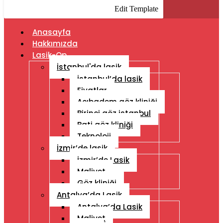
Edit Template
Anasayfa
Hakkımızda
Lasik-Op
İstanbul'da lasik
İstanbul’da lasik
Fiyatlar
Acıbadem göz kliniği
Birinci göz istanbul
Bati göz kliniği
Teknoloji
İzmir’de lasik
İzmir’de Lasik
Maliyet
Göz kliniği
Antalya’da Lasik
Antalya’da Lasik
Maliyet