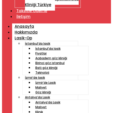
Kliniği Türkiye
Taksitle Ödeme
İletişim
Anasayfa
Hakkımızda
Lasik-Op
İstanbul’da lasik
İstanbul’da lasik
Fiyatlar
Acıbadem göz kliniği
Birinci göz istanbul
Bati göz kliniği
Teknoloji
İzmir’de lasik
İzmir’de Lasik
Maliyet
Göz kliniği
Antalya’da Lasik
Antalya’da Lasik
Maliyet
Klinik