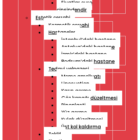
Fiyatlar euro
cinsindendir
Estetik cerrahi
Kozmetik cerrahi
Hastaneler
İstanbul’daki hastane
Antalya’daki hastane
İzmir’deki hastane
Bodrum’daki hastane
Tedavi yelpazesi
Meme ameliyatı
Liposuction
Karın germe
Göz kapağı düzeltmesi
Rinoplasti
Yüz germe
Kulak düzeltmesi
Üst kol kaldırma
Teklif