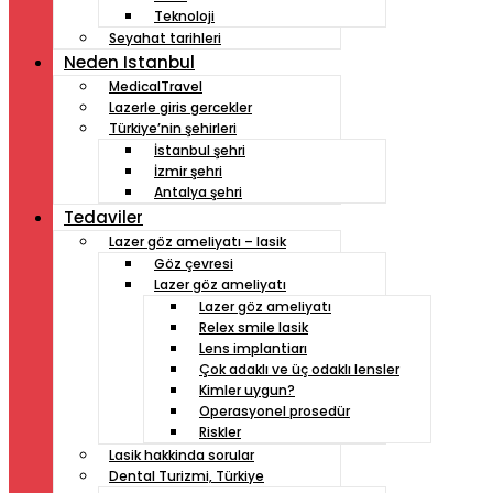
Teknoloji
Seyahat tarihleri
Neden Istanbul
MedicalTravel
Lazerle giris gercekler
Türkiye’nin şehirleri
İstanbul şehri
İzmir şehri
Antalya şehri
Tedaviler
Lazer göz ameliyatı – lasik
Göz çevresi
Lazer göz ameliyatı
Lazer göz ameliyatı
Relex smile lasik
Lens implantiarı
Çok adaklı ve üç odaklı lensler
Kimler uygun?
Operasyonel prosedür
Riskler
Lasik hakkinda sorular
Dental Turizmi, Türkiye