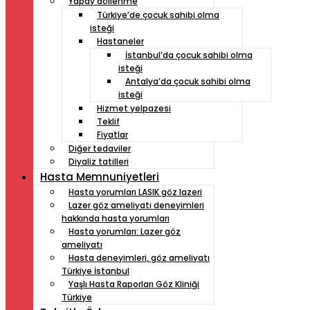
Yapay döllenme
Türkiye’de çocuk sahibi olma
isteği
Hastaneler
İstanbul’da çocuk sahibi olma
isteği
Antalya’da çocuk sahibi olma
isteği
Hizmet yelpazesi
Teklif
Fiyatlar
Diğer tedaviler
Diyaliz tatilleri
Hasta Memnuniyetleri
Hasta yorumları LASIK göz lazeri
Lazer göz ameliyatı deneyimleri
hakkında hasta yorumları
Hasta yorumları: Lazer göz
ameliyatı
Hasta deneyimleri, göz ameliyatı
Türkiye İstanbul
Yaşlı Hasta Raporları Göz Kliniği
Türkiye