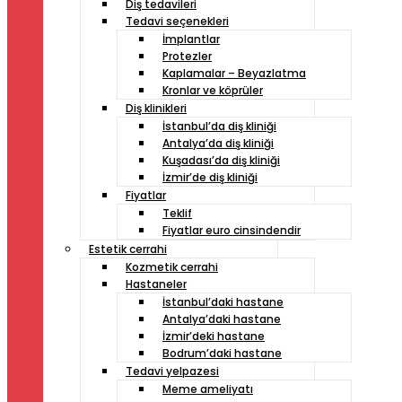
Diş tedavileri
Tedavi seçenekleri
İmplantlar
Protezler
Kaplamalar – Beyazlatma
Kronlar ve köprüler
Diş klinikleri
İstanbul’da diş kliniği
Antalya’da diş kliniği
Kuşadası’da diş kliniği
İzmir’de diş kliniği
Fiyatlar
Teklif
Fiyatlar euro cinsindendir
Estetik cerrahi
Kozmetik cerrahi
Hastaneler
İstanbul’daki hastane
Antalya’daki hastane
İzmir’deki hastane
Bodrum’daki hastane
Tedavi yelpazesi
Meme ameliyatı