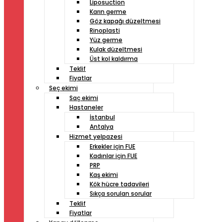
Liposuction
Karın germe
Göz kapağı düzeltmesi
Rinoplasti
Yüz germe
Kulak düzeltmesi
Üst kol kaldırma
Teklif
Fiyatlar
Seç ekimi
Saç ekimi
Hastaneler
İstanbul
Antalya
Hizmet yelpazesi
Erkekler için FUE
Kadınlar için FUE
PRP
Kaş ekimi
Kök hücre tadavileri
Sıkça sorulan sorular
Teklif
Fiyatlar