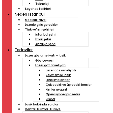
Teknoloji
Seyahat tarihleri
Neden Istanbul
MedicalTravel
Lazerle giris gercekler
Türkiye’nin şehirleri
İstanbul şehri
İzmir şehri
Antalya şehri
Tedaviler
Lazer göz ameliyatı – lasik
Göz çevresi
Lazer göz ameliyatı
Lazer göz ameliyatı
Relex smile lasik
Lens implantiarı
Çok adaklı ve üç odaklı lensler
Kimler uygun?
Operasyonel prosedür
Riskler
Lasik hakkinda sorular
Dental Turizmi, Türkiye