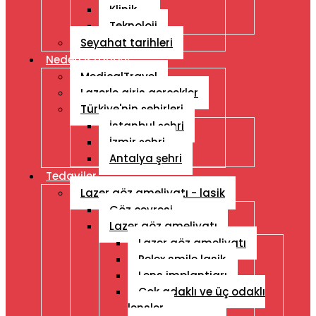
Klinik
Teknoloji
Seyahat tarihleri
Neden Istanbul
MedicalTravel
Lazerle giris gercekler
Türkiye'nin şehirleri
İstanbul şehri
İzmir şehri
Antalya şehri
Tedaviler
Lazer göz ameliyatı - lasik
Göz çevresi
Lazer göz ameliyatı
Lazer göz ameliyatı
Relex smile lasik
Lens implantiarı
Çok adaklı ve üç odaklı
lensler