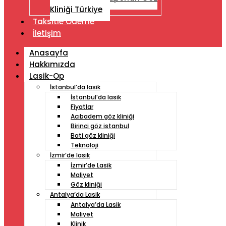
Kliniği Türkiye
Taksitle Ödeme
İletişim
Anasayfa
Hakkımızda
Lasik-Op
İstanbul’da lasik
İstanbul’da lasik
Fiyatlar
Acıbadem göz kliniği
Birinci göz istanbul
Bati göz kliniği
Teknoloji
İzmir’de lasik
İzmir’de Lasik
Maliyet
Göz kliniği
Antalya’da Lasik
Antalya’da Lasik
Maliyet
Klinik