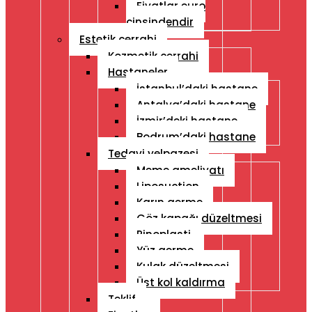
Fiyatlar euro
cinsindendir
Estetik cerrahi
Kozmetik cerrahi
Hastaneler
İstanbul’daki hastane
Antalya’daki hastane
İzmir’deki hastane
Bodrum’daki hastane
Tedavi yelpazesi
Meme ameliyatı
Liposuction
Karın germe
Göz kapağı düzeltmesi
Rinoplasti
Yüz germe
Kulak düzeltmesi
Üst kol kaldırma
Teklif