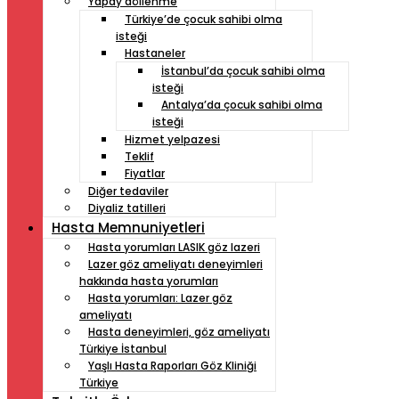
Yapay döllenme
Türkiye’de çocuk sahibi olma
isteği
Hastaneler
İstanbul’da çocuk sahibi olma
isteği
Antalya’da çocuk sahibi olma
isteği
Hizmet yelpazesi
Teklif
Fiyatlar
Diğer tedaviler
Diyaliz tatilleri
Hasta Memnuniyetleri
Hasta yorumları LASIK göz lazeri
Lazer göz ameliyatı deneyimleri
hakkında hasta yorumları
Hasta yorumları: Lazer göz
ameliyatı
Hasta deneyimleri, göz ameliyatı
Türkiye İstanbul
Yaşlı Hasta Raporları Göz Kliniği
Türkiye