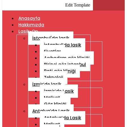
Edit Template
Anasayfa
Hakkımızda
Lasik-Op
İstanbul'da lasik
İstanbul’da lasik
Fiyatlar
Acıbadem göz kliniği
Birinci göz istanbul
Bati göz kliniği
Teknoloji
İzmir’de lasik
İzmir’de Lasik
Maliyet
Göz kliniği
Antalya’da Lasik
Antalya’da Lasik
Maliyet