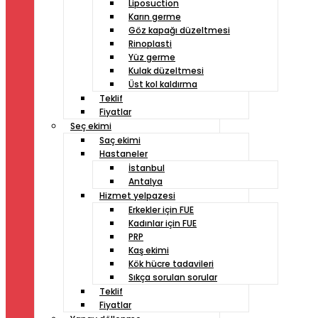
Liposuction
Karın germe
Göz kapağı düzeltmesi
Rinoplasti
Yüz germe
Kulak düzeltmesi
Üst kol kaldırma
Teklif
Fiyatlar
Seç ekimi
Saç ekimi
Hastaneler
İstanbul
Antalya
Hizmet yelpazesi
Erkekler için FUE
Kadınlar için FUE
PRP
Kaş ekimi
Kök hücre tadavileri
Sıkça sorulan sorular
Teklif
Fiyatlar