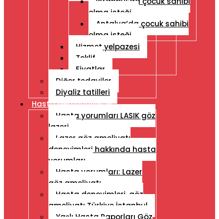
İstanbul’da çocuk sahibi
olma isteği
Antalya’da çocuk sahibi
olma isteği
Hizmet yelpazesi
Teklif
Fiyatlar
Diğer tedaviler
Diyaliz tatilleri
Hasta Memnuniyetleri
Hasta yorumları LASIK göz
lazeri
Lazer göz ameliyatı
deneyimleri hakkında hasta
yorumları
Hasta yorumları: Lazer
göz ameliyatı
Hasta deneyimleri, göz
ameliyatı Türkiye İstanbul
Yaşlı Hasta Raporları Göz