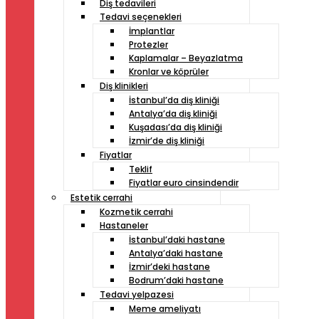
Diş tedavileri
Tedavi seçenekleri
İmplantlar
Protezler
Kaplamalar – Beyazlatma
Kronlar ve köprüler
Diş klinikleri
İstanbul’da diş kliniği
Antalya’da diş kliniği
Kuşadası’da diş kliniği
İzmir’de diş kliniği
Fiyatlar
Teklif
Fiyatlar euro cinsindendir
Estetik cerrahi
Kozmetik cerrahi
Hastaneler
İstanbul’daki hastane
Antalya’daki hastane
İzmir’deki hastane
Bodrum’daki hastane
Tedavi yelpazesi
Meme ameliyatı