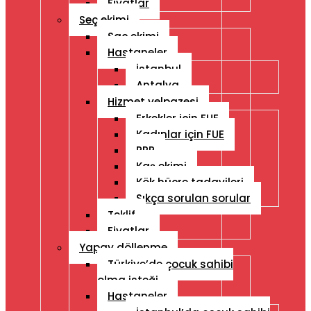
Fiyatlar
Seç ekimi
Saç ekimi
Hastaneler
İstanbul
Antalya
Hizmet yelpazesi
Erkekler için FUE
Kadınlar için FUE
PRP
Kaş ekimi
Kök hücre tadavileri
Sıkça sorulan sorular
Teklif
Fiyatlar
Yapay döllenme
Türkiye’de çocuk sahibi
olma isteği
Hastaneler