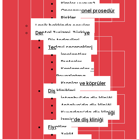
Kimler uygun?
Operasyonel prosedür
Riskler
Lasik hakkinda sorular
Dental Turizmi, Türkiye
Diş tedavileri
Tedavi seçenekleri
İmplantlar
Protezler
Kaplamalar –
Beyazlatma
Kronlar ve köprüler
Diş klinikleri
İstanbul’da diş kliniği
Antalya’da diş kliniği
Kuşadası’da diş kliniği
İzmir’de diş kliniği
Fiyatlar
Teklif