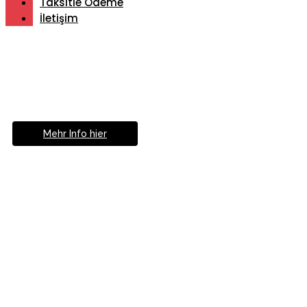
Taksitle Ödeme
İletişim
Müde von Lesebrille?
Geniesse das Leben
ohne Sehhilfe...
Mehr Info hier