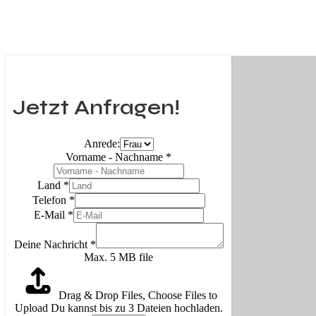
Jetzt Anfragen!
Anrede:
Vorname - Nachname
*
Land
*
Telefon
*
E-Mail
*
Deine Nachricht
*
Max. 5 MB file
Drag & Drop Files,
Choose Files to
Upload
Du kannst bis zu 3 Dateien hochladen.