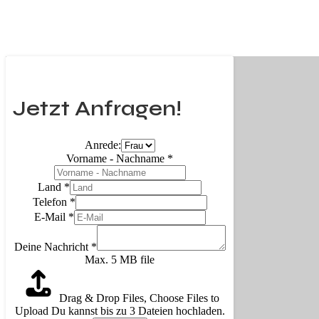
Jetzt Anfragen!
Anrede:
Vorname - Nachname
*
Land
*
Telefon
*
E-Mail
*
Deine Nachricht
*
Max. 5 MB file
Drag & Drop Files,
Choose Files to
Upload
Du kannst bis zu 3 Dateien hochladen.