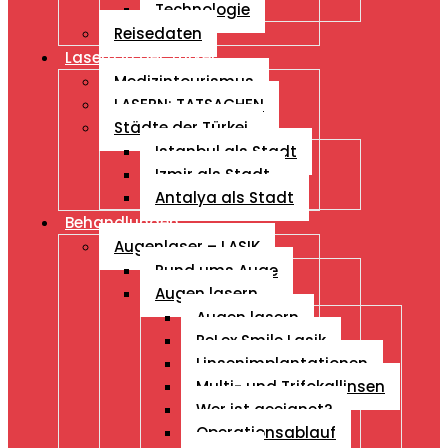
Technologie
Reisedaten
Lasern in der Türkei
Medizintourismus
LASERN: TATSACHEN
Städte der Türkei
Istanbul als Stadt
Izmir als Stadt
Antalya als Stadt
Behandlungen
Augenlaser – LASIK
Rund ums Auge
Augen lasern
Augen lasern
ReLex Smile Lasik
Linsenimplantationen
Multi- und Trifokallinsen
Wer ist geeignet?
Operationsablauf