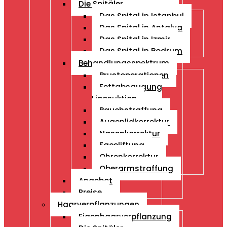
Die Spitäler
Das Spital in Istanbul
Das Spital in Antalya
Das Spital in Izmir
Das Spital in Bodrum
Behandlungsspektrum
Brustoperationen
Fettabsaugung
Liposuktion
Bauchstraffung
Augenlidkorrektur
Nasenkorrektur
Faceliftung
Ohrenkorrektur
Oberarmstraffung
Angebot
Preise
Haarverpflanzungen
Eigenhaarverpflanzung