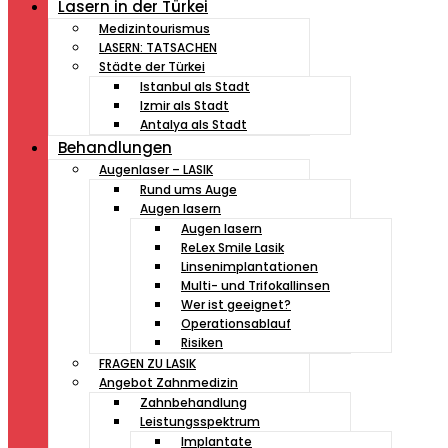
Lasern in der Türkei
Medizintourismus
LASERN: TATSACHEN
Städte der Türkei
Istanbul als Stadt
Izmir als Stadt
Antalya als Stadt
Behandlungen
Augenlaser – LASIK
Rund ums Auge
Augen lasern
Augen lasern
ReLex Smile Lasik
Linsenimplantationen
Multi- und Trifokallinsen
Wer ist geeignet?
Operationsablauf
Risiken
FRAGEN ZU LASIK
Angebot Zahnmedizin
Zahnbehandlung
Leistungsspektrum
Implantate