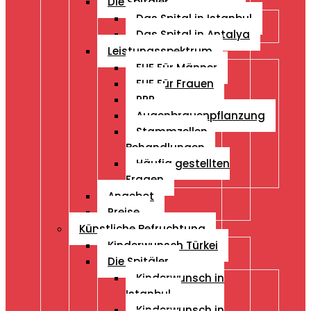
Die Spitäler
Das Spital in Istanbul
Das Spital in Antalya
Leistungsspektrum
FUE Für Männer
FUE Für Frauen
PRP
Augenbrauenpflanzung
Stammzellen
Behandlungen
Häufig gestellten
Fragen
Angebot
Preise
Künstliche Befruchtung
Kinderwunsch Türkei
Die Spitäler
Kinderwunsch in
Istanbul
Kinderwunsch in