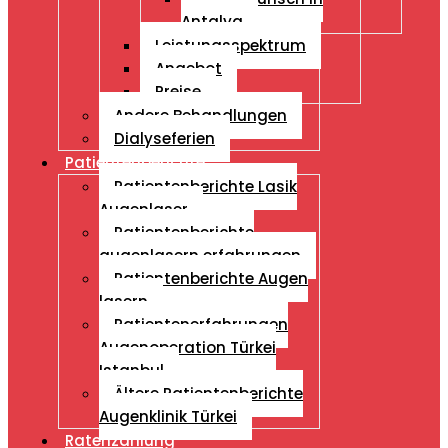
Antalya
Leistungsspektrum
Angebot
Preise
Andere Behandlungen
Dialyseferien
Patientenberichte
Patientenberichte Lasik
Augenlaser
Patientenberichte
augenlasern erfahrungen
Patientenberichte Augen
lasern
Patientenerfahrungen
Augenoperation Türkei
Istanbul
Ältere Patientenberichte
Augenklinik Türkei
Ratenzahlung