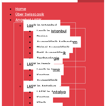
Home
Über SwissLasik
Angebot LASIK
Lasik in Istanbul
Lasik in Istanbul
Preise
Augenklinik Acibadem
Birinci Augenklinik
Bati Augenklinik
Technologie
LASIK in Izmir
Lasik in Izmir
Kosten
Augenklinik
LASIK in Antalya
LASIK in Antalya
Kosten
Klinik