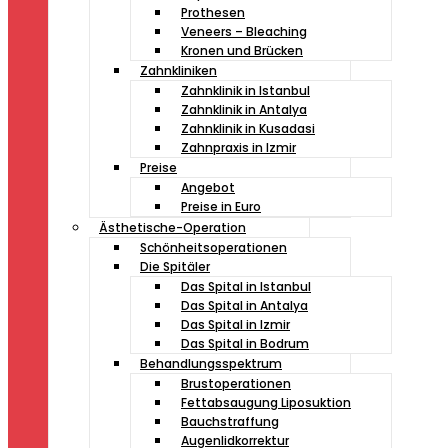
Prothesen
Veneers – Bleaching
Kronen und Brücken
Zahnkliniken
Zahnklinik in Istanbul
Zahnklinik in Antalya
Zahnklinik in Kusadasi
Zahnpraxis in Izmir
Preise
Angebot
Preise in Euro
Ästhetische-Operation
Schönheitsoperationen
Die Spitäler
Das Spital in Istanbul
Das Spital in Antalya
Das Spital in Izmir
Das Spital in Bodrum
Behandlungsspektrum
Brustoperationen
Fettabsaugung Liposuktion
Bauchstraffung
Augenlidkorrektur