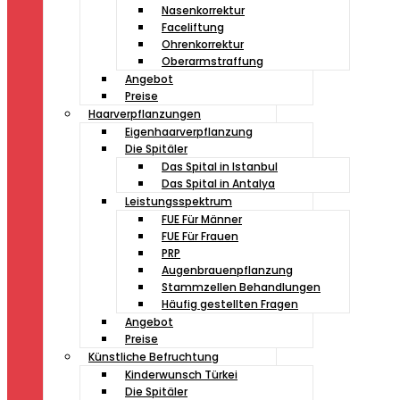
Nasenkorrektur
Faceliftung
Ohrenkorrektur
Oberarmstraffung
Angebot
Preise
Haarverpflanzungen
Eigenhaarverpflanzung
Die Spitäler
Das Spital in Istanbul
Das Spital in Antalya
Leistungsspektrum
FUE Für Männer
FUE Für Frauen
PRP
Augenbrauenpflanzung
Stammzellen Behandlungen
Häufig gestellten Fragen
Angebot
Preise
Künstliche Befruchtung
Kinderwunsch Türkei
Die Spitäler