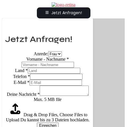
Jetzt Anfragen!
Jetzt Anfragen!
Anrede:
Vorname - Nachname
*
Land
*
Telefon
*
E-Mail
*
Deine Nachricht
*
Max. 5 MB file
Drag & Drop Files,
Choose Files to
Upload
Du kannst bis zu 3 Dateien hochladen.
Einreichen