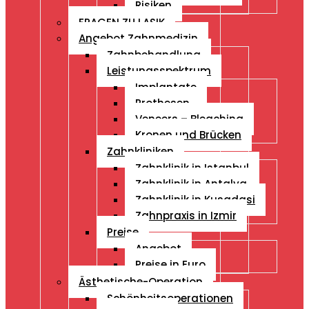
Risiken
FRAGEN ZU LASIK
Angebot Zahnmedizin
Zahnbehandlung
Leistungsspektrum
Implantate
Prothesen
Veneers – Bleaching
Kronen und Brücken
Zahnkliniken
Zahnklinik in Istanbul
Zahnklinik in Antalya
Zahnklinik in Kusadasi
Zahnpraxis in Izmir
Preise
Angebot
Preise in Euro
Ästhetische-Operation
Schönheitsoperationen