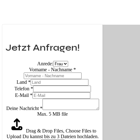
Jetzt Anfragen!
Anrede:
Vorname - Nachname
*
Land
*
Telefon
*
E-Mail
*
Deine Nachricht
*
Max. 5 MB file
Drag & Drop Files,
Choose Files to
Upload
Du kannst bis zu 3 Dateien hochladen.