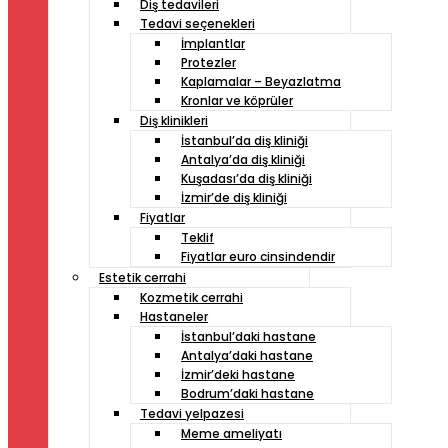
Diş tedavileri
Tedavi seçenekleri
İmplantlar
Protezler
Kaplamalar – Beyazlatma
Kronlar ve köprüler
Diş klinikleri
İstanbul’da diş kliniği
Antalya’da diş kliniği
Kuşadası’da diş kliniği
İzmir’de diş kliniği
Fiyatlar
Teklif
Fiyatlar euro cinsindendir
Estetik cerrahi
Kozmetik cerrahi
Hastaneler
İstanbul’daki hastane
Antalya’daki hastane
İzmir’deki hastane
Bodrum’daki hastane
Tedavi yelpazesi
Meme ameliyatı