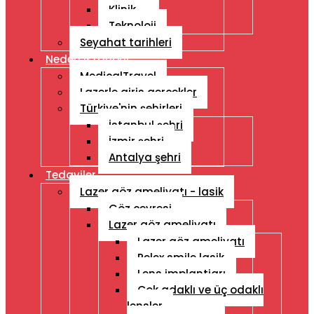
Klinik
Teknoloji
Seyahat tarihleri
Neden Istanbul
MedicalTravel
Lazerle giris gercekler
Türkiye'nin şehirleri
İstanbul şehri
İzmir şehri
Antalya şehri
Tedaviler
Lazer göz ameliyatı - lasik
Göz çevresi
Lazer göz ameliyatı
Lazer göz ameliyatı
Relex smile lasik
Lens implantiarı
Çok adaklı ve üç odaklı
lensler