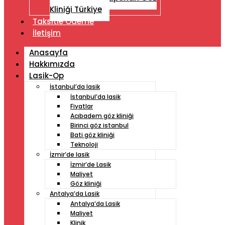
Kliniği Türkiye
Taksitle Ödeme
İletişim
Anasayfa
Hakkımızda
Lasik-Op
İstanbul’da lasik
İstanbul’da lasik
Fiyatlar
Acıbadem göz kliniği
Birinci göz istanbul
Bati göz kliniği
Teknoloji
İzmir’de lasik
İzmir’de Lasik
Maliyet
Göz kliniği
Antalya’da Lasik
Antalya’da Lasik
Maliyet
Klinik