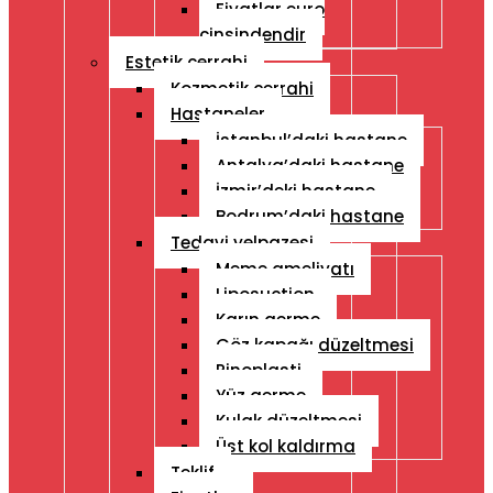
Fiyatlar euro
cinsindendir
Estetik cerrahi
Kozmetik cerrahi
Hastaneler
İstanbul’daki hastane
Antalya’daki hastane
İzmir’deki hastane
Bodrum’daki hastane
Tedavi yelpazesi
Meme ameliyatı
Liposuction
Karın germe
Göz kapağı düzeltmesi
Rinoplasti
Yüz germe
Kulak düzeltmesi
Üst kol kaldırma
Teklif