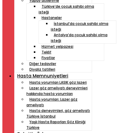
Yapay döllenme
Türkiye’de çocuk sahibi olma
isteği
Hastaneler
İstanbul’da çocuk sahibi olma
isteği
Antalya’da çocuk sahibi olma
isteği
Hizmet yelpazesi
Teklif
Fiyatlar
Diğer tedaviler
Diyaliz tatilleri
Hasta Memnuniyetleri
Hasta yorumları LASIK göz lazeri
Lazer göz ameliyatı deneyimleri
hakkında hasta yorumları
Hasta yorumları: Lazer göz
ameliyatı
Hasta deneyimleri, göz ameliyatı
Türkiye İstanbul
Yaşlı Hasta Raporları Göz Kliniği
Türkiye