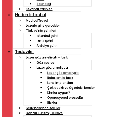
Teknoloji
Seyahat tarihleri
Neden Istanbul
MedicalTravel
Lazerle giris gercekler
Türkiye’nin şehirleri
İstanbul şehri
İzmir şehri
Antalya şehri
Tedaviler
Lazer göz ameliyatı – lasik
Göz çevresi
Lazer göz ameliyatı
Lazer göz ameliyatı
Relex smile lasik
Lens implantiarı
Çok adaklı ve üç odaklı lensler
Kimler uygun?
Operasyonel prosedür
Riskler
Lasik hakkinda sorular
Dental Turizmi, Türkiye