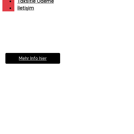
Taksitle Ödeme
İletişim
Müde von Lesebrille?
Geniesse das Leben
ohne Sehhilfe...
Mehr Info hier