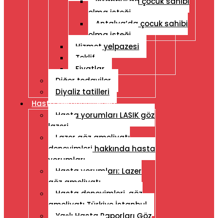
İstanbul’da çocuk sahibi
olma isteği
Antalya’da çocuk sahibi
olma isteği
Hizmet yelpazesi
Teklif
Fiyatlar
Diğer tedaviler
Diyaliz tatilleri
Hasta Memnuniyetleri
Hasta yorumları LASIK göz
lazeri
Lazer göz ameliyatı
deneyimleri hakkında hasta
yorumları
Hasta yorumları: Lazer
göz ameliyatı
Hasta deneyimleri, göz
ameliyatı Türkiye İstanbul
Yaşlı Hasta Raporları Göz