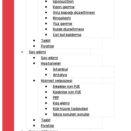
Liposuction
Karın germe
Göz kapağı düzeltmesi
Rinoplasti
Yüz germe
Kulak düzeltmesi
Üst kol kaldırma
Teklif
Fiyatlar
Seç ekimi
Saç ekimi
Hastaneler
İstanbul
Antalya
Hizmet yelpazesi
Erkekler için FUE
Kadınlar için FUE
PRP
Kaş ekimi
Kök hücre tadavileri
Sıkça sorulan sorular
Teklif
Fiyatlar