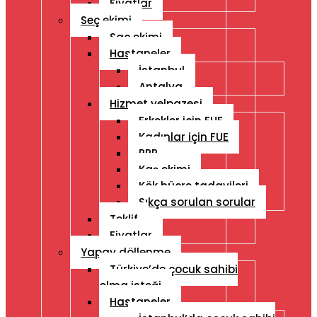
Fiyatlar
Seç ekimi
Saç ekimi
Hastaneler
İstanbul
Antalya
Hizmet yelpazesi
Erkekler için FUE
Kadınlar için FUE
PRP
Kaş ekimi
Kök hücre tadavileri
Sıkça sorulan sorular
Teklif
Fiyatlar
Yapay döllenme
Türkiye’de çocuk sahibi
olma isteği
Hastaneler