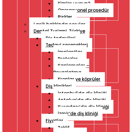
Kimler uygun?
Operasyonel prosedür
Riskler
Lasik hakkinda sorular
Dental Turizmi, Türkiye
Diş tedavileri
Tedavi seçenekleri
İmplantlar
Protezler
Kaplamalar –
Beyazlatma
Kronlar ve köprüler
Diş klinikleri
İstanbul’da diş kliniği
Antalya’da diş kliniği
Kuşadası’da diş kliniği
İzmir’de diş kliniği
Fiyatlar
Teklif