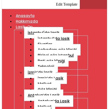
Edit Template
Anasayfa
Hakkımızda
Lasik-Op
İstanbul'da lasik
İstanbul’da lasik
Fiyatlar
Acıbadem göz kliniği
Birinci göz istanbul
Bati göz kliniği
Teknoloji
İzmir’de lasik
İzmir’de Lasik
Maliyet
Göz kliniği
Antalya’da Lasik
Antalya’da Lasik
Maliyet