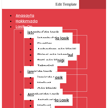
Edit Template
Anasayfa
Hakkımızda
Lasik-Op
İstanbul'da lasik
İstanbul’da lasik
Fiyatlar
Acıbadem göz kliniği
Birinci göz istanbul
Bati göz kliniği
Teknoloji
İzmir’de lasik
İzmir’de Lasik
Maliyet
Göz kliniği
Antalya’da Lasik
Antalya’da Lasik
Maliyet