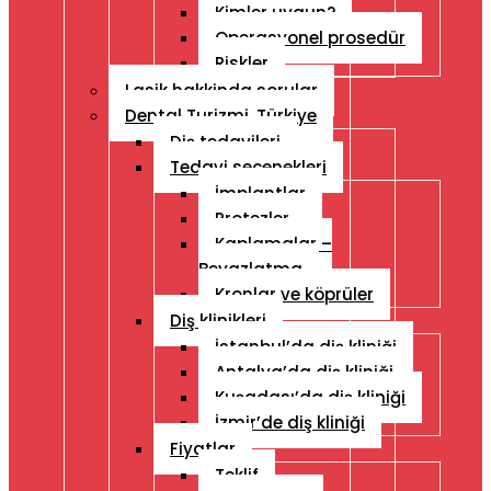
Kimler uygun?
Operasyonel prosedür
Riskler
Lasik hakkinda sorular
Dental Turizmi, Türkiye
Diş tedavileri
Tedavi seçenekleri
İmplantlar
Protezler
Kaplamalar –
Beyazlatma
Kronlar ve köprüler
Diş klinikleri
İstanbul’da diş kliniği
Antalya’da diş kliniği
Kuşadası’da diş kliniği
İzmir’de diş kliniği
Fiyatlar
Teklif