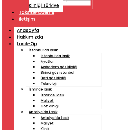
Kliniği Türkiye
Taksitle Ödeme
İletişim
Anasayfa
Hakkımızda
Lasik-Op
İstanbul’da lasik
İstanbul’da lasik
Fiyatlar
Acıbadem göz kliniği
Birinci göz istanbul
Bati göz kliniği
Teknoloji
İzmir’de lasik
İzmir’de Lasik
Maliyet
Göz kliniği
Antalya’da Lasik
Antalya’da Lasik
Maliyet
Klinik