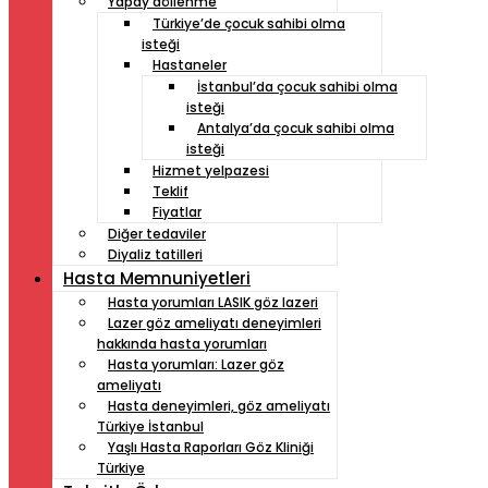
Yapay döllenme
Türkiye’de çocuk sahibi olma
isteği
Hastaneler
İstanbul’da çocuk sahibi olma
isteği
Antalya’da çocuk sahibi olma
isteği
Hizmet yelpazesi
Teklif
Fiyatlar
Diğer tedaviler
Diyaliz tatilleri
Hasta Memnuniyetleri
Hasta yorumları LASIK göz lazeri
Lazer göz ameliyatı deneyimleri
hakkında hasta yorumları
Hasta yorumları: Lazer göz
ameliyatı
Hasta deneyimleri, göz ameliyatı
Türkiye İstanbul
Yaşlı Hasta Raporları Göz Kliniği
Türkiye