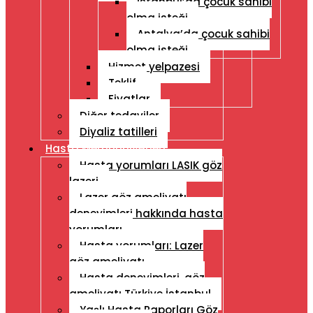
İstanbul’da çocuk sahibi
olma isteği
Antalya’da çocuk sahibi
olma isteği
Hizmet yelpazesi
Teklif
Fiyatlar
Diğer tedaviler
Diyaliz tatilleri
Hasta Memnuniyetleri
Hasta yorumları LASIK göz
lazeri
Lazer göz ameliyatı
deneyimleri hakkında hasta
yorumları
Hasta yorumları: Lazer
göz ameliyatı
Hasta deneyimleri, göz
ameliyatı Türkiye İstanbul
Yaşlı Hasta Raporları Göz