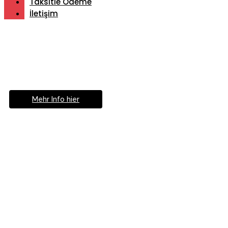
Taksitle Ödeme
İletişim
Müde von Lesebrille?
Geniesse das Leben
ohne Sehhilfe...
Mehr Info hier