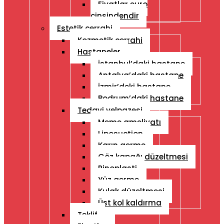
Fiyatlar euro
cinsindendir
Estetik cerrahi
Kozmetik cerrahi
Hastaneler
İstanbul’daki hastane
Antalya’daki hastane
İzmir’deki hastane
Bodrum’daki hastane
Tedavi yelpazesi
Meme ameliyatı
Liposuction
Karın germe
Göz kapağı düzeltmesi
Rinoplasti
Yüz germe
Kulak düzeltmesi
Üst kol kaldırma
Teklif