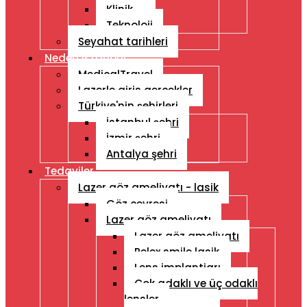
Klinik
Teknoloji
Seyahat tarihleri
Neden Istanbul
MedicalTravel
Lazerle giris gercekler
Türkiye'nin şehirleri
İstanbul şehri
İzmir şehri
Antalya şehri
Tedaviler
Lazer göz ameliyatı - lasik
Göz çevresi
Lazer göz ameliyatı
Lazer göz ameliyatı
Relex smile lasik
Lens implantiarı
Çok adaklı ve üç odaklı
lensler