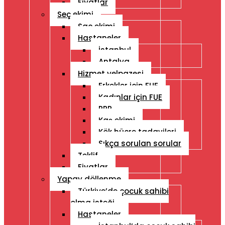
Fiyatlar
Seç ekimi
Saç ekimi
Hastaneler
İstanbul
Antalya
Hizmet yelpazesi
Erkekler için FUE
Kadınlar için FUE
PRP
Kaş ekimi
Kök hücre tadavileri
Sıkça sorulan sorular
Teklif
Fiyatlar
Yapay döllenme
Türkiye’de çocuk sahibi
olma isteği
Hastaneler