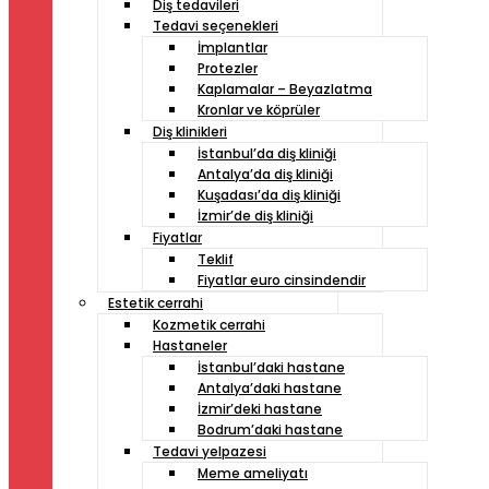
Diş tedavileri
Tedavi seçenekleri
İmplantlar
Protezler
Kaplamalar – Beyazlatma
Kronlar ve köprüler
Diş klinikleri
İstanbul’da diş kliniği
Antalya’da diş kliniği
Kuşadası’da diş kliniği
İzmir’de diş kliniği
Fiyatlar
Teklif
Fiyatlar euro cinsindendir
Estetik cerrahi
Kozmetik cerrahi
Hastaneler
İstanbul’daki hastane
Antalya’daki hastane
İzmir’deki hastane
Bodrum’daki hastane
Tedavi yelpazesi
Meme ameliyatı