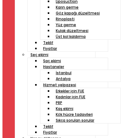
Liposuction
Karın germe
Göz kapağı düzeltmesi
Rinoplasti
Yüz germe
Kulak düzeltmesi
Üst kol kaldırma
Teklif
Fiyatlar
Seç ekimi
Saç ekimi
Hastaneler
İstanbul
Antalya
Hizmet yelpazesi
Erkekler için FUE
Kadınlar için FUE
PRP
Kaş ekimi
Kök hücre tadavileri
Sıkça sorulan sorular
Teklif
Fiyatlar