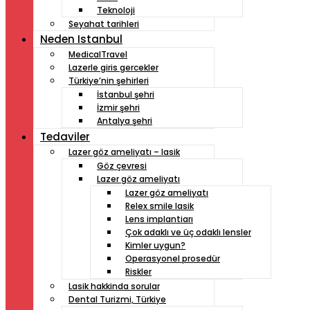
Teknoloji
Seyahat tarihleri
Neden Istanbul
MedicalTravel
Lazerle giris gercekler
Türkiye’nin şehirleri
İstanbul şehri
İzmir şehri
Antalya şehri
Tedaviler
Lazer göz ameliyatı – lasik
Göz çevresi
Lazer göz ameliyatı
Lazer göz ameliyatı
Relex smile lasik
Lens implantiarı
Çok adaklı ve üç odaklı lensler
Kimler uygun?
Operasyonel prosedür
Riskler
Lasik hakkinda sorular
Dental Turizmi, Türkiye