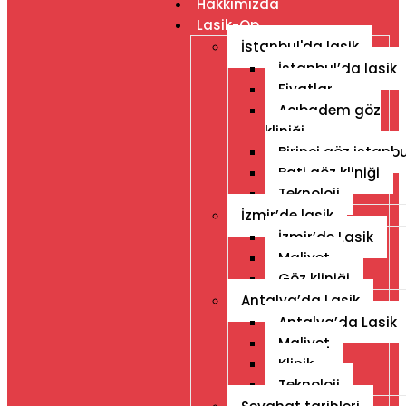
Hakkımızda
Lasik-Op
İstanbul'da lasik
İstanbul’da lasik
Fiyatlar
Acıbadem göz
kliniği
Birinci göz istanbu
Bati göz kliniği
Teknoloji
İzmir’de lasik
İzmir’de Lasik
Maliyet
Göz kliniği
Antalya’da Lasik
Antalya’da Lasik
Maliyet
Klinik
Teknoloji