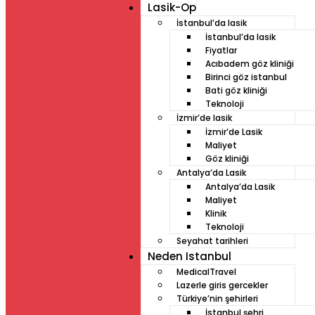
Lasik-Op
İstanbul’da lasik
İstanbul’da lasik
Fiyatlar
Acıbadem göz kliniği
Birinci göz istanbul
Bati göz kliniği
Teknoloji
İzmir’de lasik
İzmir’de Lasik
Maliyet
Göz kliniği
Antalya’da Lasik
Antalya’da Lasik
Maliyet
Klinik
Teknoloji
Seyahat tarihleri
Neden Istanbul
MedicalTravel
Lazerle giris gercekler
Türkiye’nin şehirleri
İstanbul şehri