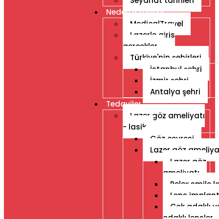
Seyahat tarihleri
Neden Istanbul
MedicalTravel
Lazerle giris
gercekler
Türkiye'nin şehirleri
İstanbul şehri
İzmir şehri
Antalya şehri
Tedaviler
Lazer göz ameliyatı
- lasik
Göz çevresi
Lazer göz ameliya
Lazer göz
ameliyatı
Relex smile l
Lens implant
Çok adaklı v
odaklı lensler