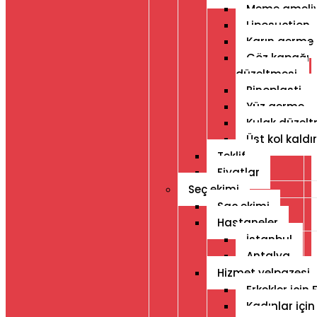
Meme ameliy
Liposuction
Karın germe
Göz kapağı
düzeltmesi
Rinoplasti
Yüz germe
Kulak düzelt
Üst kol kald
Teklif
Fiyatlar
Seç ekimi
Saç ekimi
Hastaneler
İstanbul
Antalya
Hizmet yelpazesi
Erkekler için 
Kadınlar için