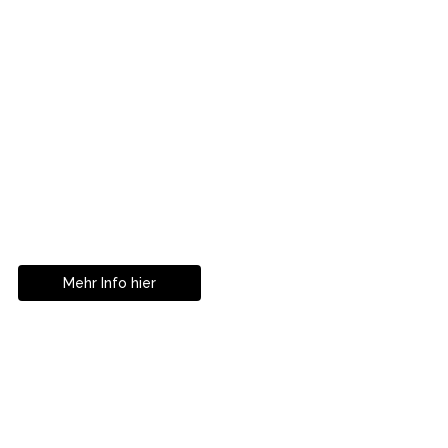
Mit Partnerklinik In Zürich!
Ihre
Zahnkorrekturen in
Istanbul
Mehr Info hier