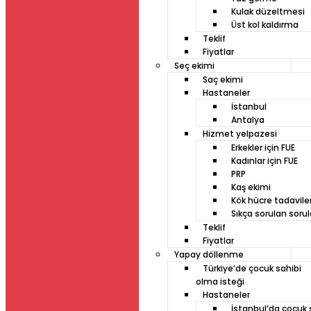
Kulak düzeltmesi
Üst kol kaldırma
Teklif
Fiyatlar
Seç ekimi
Saç ekimi
Hastaneler
İstanbul
Antalya
Hizmet yelpazesi
Erkekler için FUE
Kadınlar için FUE
PRP
Kaş ekimi
Kök hücre tadaviler
Sıkça sorulan sorul
Teklif
Fiyatlar
Yapay döllenme
Türkiye’de çocuk sahibi
olma isteği
Hastaneler
İstanbul’da çocuk 