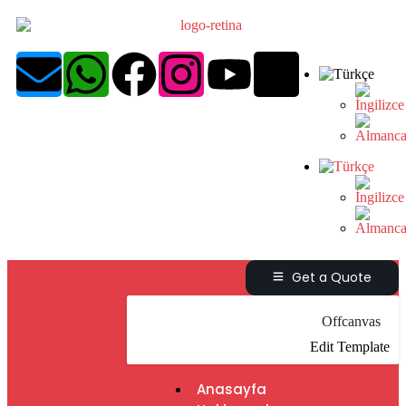
Get a Quote
Offcanvas
Edit Template
Anasayfa