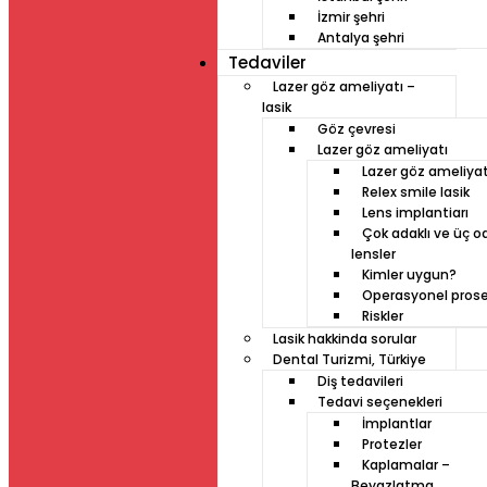
İzmir şehri
Antalya şehri
Tedaviler
Lazer göz ameliyatı –
lasik
Göz çevresi
Lazer göz ameliyatı
Lazer göz ameliyat
Relex smile lasik
Lens implantiarı
Çok adaklı ve üç od
lensler
Kimler uygun?
Operasyonel pros
Riskler
Lasik hakkinda sorular
Dental Turizmi, Türkiye
Diş tedavileri
Tedavi seçenekleri
İmplantlar
Protezler
Kaplamalar –
Beyazlatma