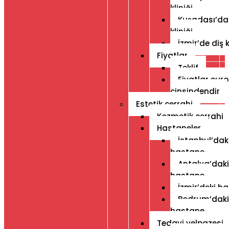
kliniği
Kuşadası’da
kliniği
İzmir’de diş k
Fiyatlar
Teklif
Fiyatlar euro
cinsindendir
Estetik cerrahi
Kozmetik cerrahi
Hastaneler
İstanbul’dak
hastane
Antalya’daki
hastane
İzmir’deki h
Bodrum’daki
hastane
Tedavi yelpazesi