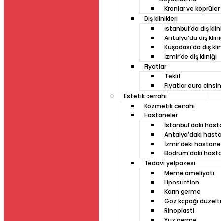
Kronlar ve köprüler
Diş klinikleri
İstanbul’da diş klin
Antalya’da diş klini
Kuşadası’da diş klin
İzmir’de diş kliniği
Fiyatlar
Teklif
Fiyatlar euro cinsi
Estetik cerrahi
Kozmetik cerrahi
Hastaneler
İstanbul’daki has
Antalya’daki hast
İzmir’deki hastane
Bodrum’daki hast
Tedavi yelpazesi
Meme ameliyatı
Liposuction
Karın germe
Göz kapağı düzel
Rinoplasti
Yüz germe