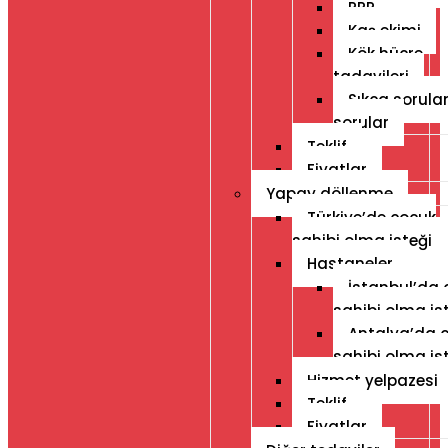
PRP
Kaş ekimi
Kök hücre
tadavileri
Sıkça sorula
sorular
Teklif
Fiyatlar
Yapay döllenme
Türkiye’de çocuk
sahibi olma isteği
Hastaneler
İstanbul’da 
sahibi olma is
Antalya’da 
sahibi olma is
Hizmet yelpazesi
Teklif
Fiyatlar