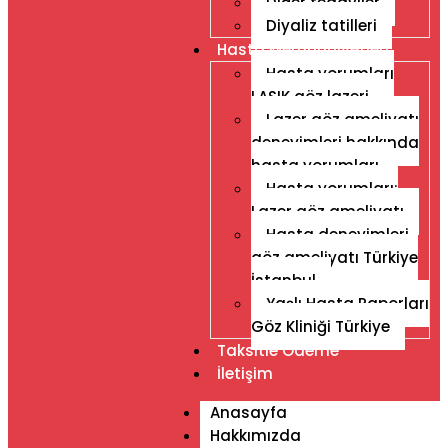
Diğer tedaviler
Diyaliz tatilleri
Hasta Memnuniyetleri
Hasta yorumları
LASIK göz lazeri
Lazer göz ameliyatı
deneyimleri hakkında
hasta yorumları
Hasta yorumları:
Lazer göz ameliyatı
Hasta deneyimleri,
göz ameliyatı Türkiye
İstanbul
Yaşlı Hasta Raporları
Göz Kliniği Türkiye
Taksitle Ödeme
İletişim
Anasayfa
Hakkımızda