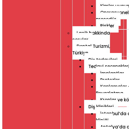
Kimler uygu
Operasyonel
prosedür
Riskler
Lasik hakkinda
sorular
Dental Turizmi,
Türkiye
Diş tedavileri
Tedavi seçenekler
İmplantlar
Protezler
Kaplamalar 
Beyazlatma
Kronlar ve kö
Diş klinikleri
İstanbul’da 
kliniği
Antalya’da d