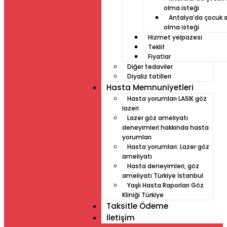
olma isteği
Antalya’da çocuk s
olma isteği
Hizmet yelpazesi
Teklif
Fiyatlar
Diğer tedaviler
Diyaliz tatilleri
Hasta Memnuniyetleri
Hasta yorumları LASIK göz
lazeri
Lazer göz ameliyatı
deneyimleri hakkında hasta
yorumları
Hasta yorumları: Lazer göz
ameliyatı
Hasta deneyimleri, göz
ameliyatı Türkiye İstanbul
Yaşlı Hasta Raporları Göz
Kliniği Türkiye
Taksitle Ödeme
İletişim