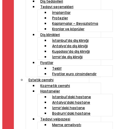
Diş tedavileri
Tedavi seçenekleri
İmplantlar
Protezler
Kaplamalar – Beyazlatma
Kronlar ve köprüler
Diş klinikleri
İstanbul’da diş kliniği
Antalya’da diş kliniği
Kuşadası’da diş kliniği
İzmir’de diş kliniği
Fiyatlar
Teklif
Fiyatlar euro cinsindendir
Estetik cerrahi
Kozmetik cerrahi
Hastaneler
İstanbul’daki hastane
Antalya’daki hastane
İzmir’deki hastane
Bodrum’daki hastane
Tedavi yelpazesi
Meme ameliyatı