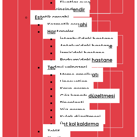
Fiyatlar euro
cinsindendir
Estetik cerrahi
Kozmetik cerrahi
Hastaneler
İstanbul’daki hastane
Antalya’daki hastane
İzmir’deki hastane
Bodrum’daki hastane
Tedavi yelpazesi
Meme ameliyatı
Liposuction
Karın germe
Göz kapağı düzeltmesi
Rinoplasti
Yüz germe
Kulak düzeltmesi
Üst kol kaldırma
Teklif