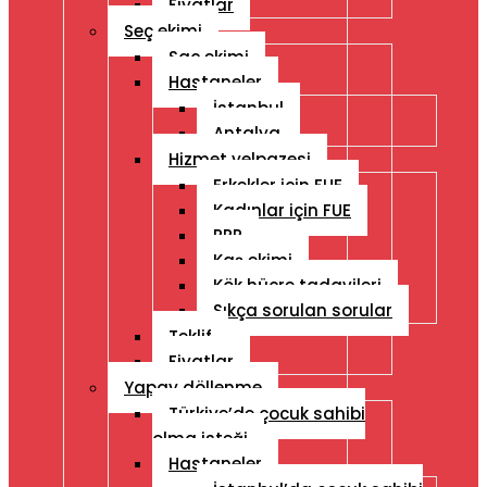
Fiyatlar
Seç ekimi
Saç ekimi
Hastaneler
İstanbul
Antalya
Hizmet yelpazesi
Erkekler için FUE
Kadınlar için FUE
PRP
Kaş ekimi
Kök hücre tadavileri
Sıkça sorulan sorular
Teklif
Fiyatlar
Yapay döllenme
Türkiye’de çocuk sahibi
olma isteği
Hastaneler