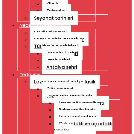
Klinik
Teknoloji
Seyahat tarihleri
Neden Istanbul
MedicalTravel
Lazerle giris gercekler
Türkiye'nin şehirleri
İstanbul şehri
İzmir şehri
Antalya şehri
Tedaviler
Lazer göz ameliyatı - lasik
Göz çevresi
Lazer göz ameliyatı
Lazer göz ameliyatı
Relex smile lasik
Lens implantiarı
Çok adaklı ve üç odaklı
lensler