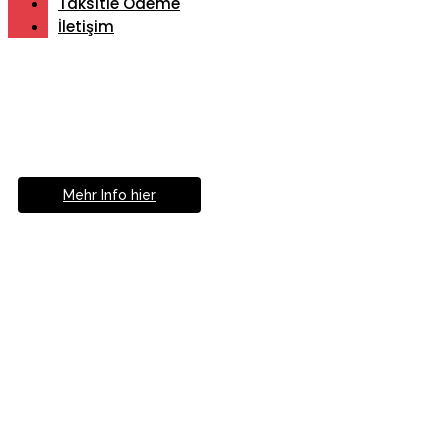
Taksitle Ödeme
İletişim
Müde von Lesebrille?
Geniesse das Leben
ohne Sehhilfe...
Mehr Info hier