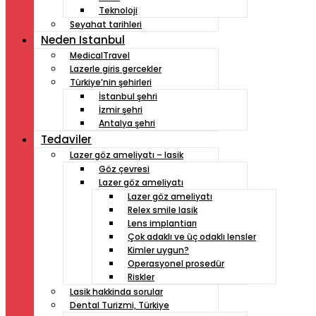
Teknoloji
Seyahat tarihleri
Neden Istanbul
MedicalTravel
Lazerle giris gercekler
Türkiye’nin şehirleri
İstanbul şehri
İzmir şehri
Antalya şehri
Tedaviler
Lazer göz ameliyatı – lasik
Göz çevresi
Lazer göz ameliyatı
Lazer göz ameliyatı
Relex smile lasik
Lens implantiarı
Çok adaklı ve üç odaklı lensler
Kimler uygun?
Operasyonel prosedür
Riskler
Lasik hakkinda sorular
Dental Turizmi, Türkiye