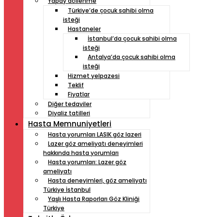
Yapay döllenme
Türkiye’de çocuk sahibi olma
isteği
Hastaneler
İstanbul’da çocuk sahibi olma
isteği
Antalya’da çocuk sahibi olma
isteği
Hizmet yelpazesi
Teklif
Fiyatlar
Diğer tedaviler
Diyaliz tatilleri
Hasta Memnuniyetleri
Hasta yorumları LASIK göz lazeri
Lazer göz ameliyatı deneyimleri
hakkında hasta yorumları
Hasta yorumları: Lazer göz
ameliyatı
Hasta deneyimleri, göz ameliyatı
Türkiye İstanbul
Yaşlı Hasta Raporları Göz Kliniği
Türkiye