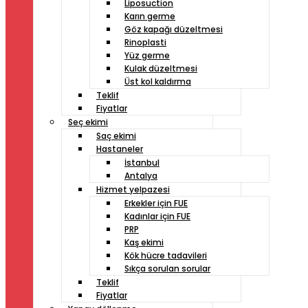
Liposuction
Karın germe
Göz kapağı düzeltmesi
Rinoplasti
Yüz germe
Kulak düzeltmesi
Üst kol kaldırma
Teklif
Fiyatlar
Seç ekimi
Saç ekimi
Hastaneler
İstanbul
Antalya
Hizmet yelpazesi
Erkekler için FUE
Kadınlar için FUE
PRP
Kaş ekimi
Kök hücre tadavileri
Sıkça sorulan sorular
Teklif
Fiyatlar