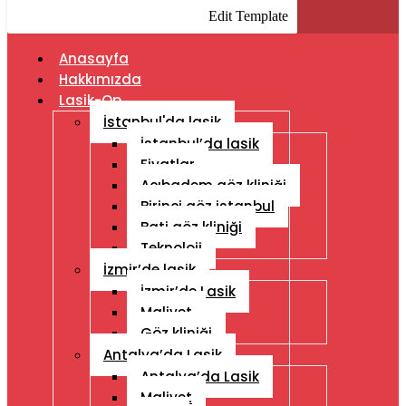
Edit Template
Anasayfa
Hakkımızda
Lasik-Op
İstanbul'da lasik
İstanbul’da lasik
Fiyatlar
Acıbadem göz kliniği
Birinci göz istanbul
Bati göz kliniği
Teknoloji
İzmir’de lasik
İzmir’de Lasik
Maliyet
Göz kliniği
Antalya’da Lasik
Antalya’da Lasik
Maliyet