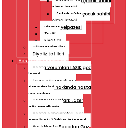
İstanbul’da çocuk sahibi
olma isteği
Antalya’da çocuk sahibi
olma isteği
Hizmet yelpazesi
Teklif
Fiyatlar
Diğer tedaviler
Diyaliz tatilleri
Hasta Memnuniyetleri
Hasta yorumları LASIK göz
lazeri
Lazer göz ameliyatı
deneyimleri hakkında hasta
yorumları
Hasta yorumları: Lazer
göz ameliyatı
Hasta deneyimleri, göz
ameliyatı Türkiye İstanbul
Yaşlı Hasta Raporları Göz