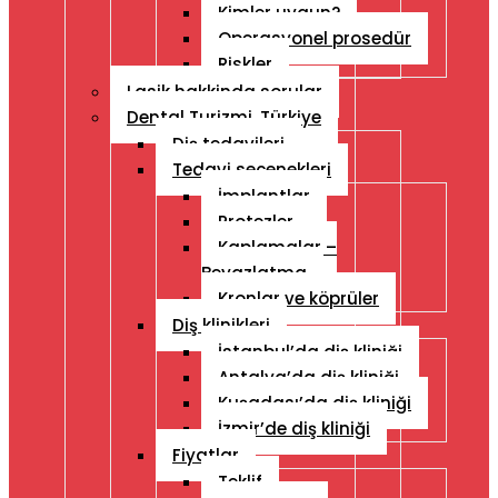
Kimler uygun?
Operasyonel prosedür
Riskler
Lasik hakkinda sorular
Dental Turizmi, Türkiye
Diş tedavileri
Tedavi seçenekleri
İmplantlar
Protezler
Kaplamalar –
Beyazlatma
Kronlar ve köprüler
Diş klinikleri
İstanbul’da diş kliniği
Antalya’da diş kliniği
Kuşadası’da diş kliniği
İzmir’de diş kliniği
Fiyatlar
Teklif