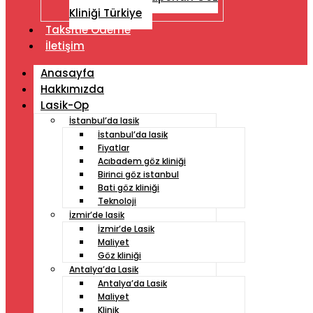
Kliniği Türkiye
Taksitle Ödeme
İletişim
Anasayfa
Hakkımızda
Lasik-Op
İstanbul’da lasik
İstanbul’da lasik
Fiyatlar
Acıbadem göz kliniği
Birinci göz istanbul
Bati göz kliniği
Teknoloji
İzmir’de lasik
İzmir’de Lasik
Maliyet
Göz kliniği
Antalya’da Lasik
Antalya’da Lasik
Maliyet
Klinik