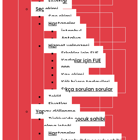
Fiyatlar
Seç ekimi
Saç ekimi
Hastaneler
İstanbul
Antalya
Hizmet yelpazesi
Erkekler için FUE
Kadınlar için FUE
PRP
Kaş ekimi
Kök hücre tadavileri
Sıkça sorulan sorular
Teklif
Fiyatlar
Yapay döllenme
Türkiye’de çocuk sahibi
olma isteği
Hastaneler