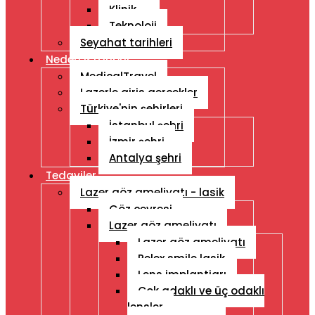
Klinik
Teknoloji
Seyahat tarihleri
Neden Istanbul
MedicalTravel
Lazerle giris gercekler
Türkiye'nin şehirleri
İstanbul şehri
İzmir şehri
Antalya şehri
Tedaviler
Lazer göz ameliyatı - lasik
Göz çevresi
Lazer göz ameliyatı
Lazer göz ameliyatı
Relex smile lasik
Lens implantiarı
Çok adaklı ve üç odaklı
lensler