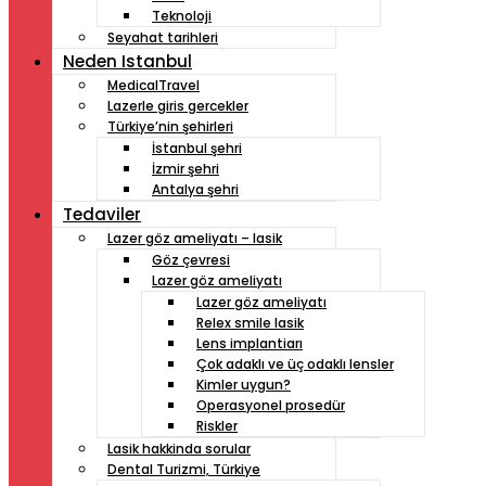
Teknoloji
Seyahat tarihleri
Neden Istanbul
MedicalTravel
Lazerle giris gercekler
Türkiye’nin şehirleri
İstanbul şehri
İzmir şehri
Antalya şehri
Tedaviler
Lazer göz ameliyatı – lasik
Göz çevresi
Lazer göz ameliyatı
Lazer göz ameliyatı
Relex smile lasik
Lens implantiarı
Çok adaklı ve üç odaklı lensler
Kimler uygun?
Operasyonel prosedür
Riskler
Lasik hakkinda sorular
Dental Turizmi, Türkiye