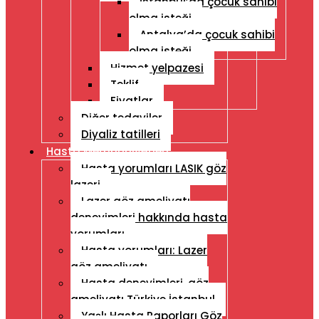
İstanbul’da çocuk sahibi
olma isteği
Antalya’da çocuk sahibi
olma isteği
Hizmet yelpazesi
Teklif
Fiyatlar
Diğer tedaviler
Diyaliz tatilleri
Hasta Memnuniyetleri
Hasta yorumları LASIK göz
lazeri
Lazer göz ameliyatı
deneyimleri hakkında hasta
yorumları
Hasta yorumları: Lazer
göz ameliyatı
Hasta deneyimleri, göz
ameliyatı Türkiye İstanbul
Yaşlı Hasta Raporları Göz