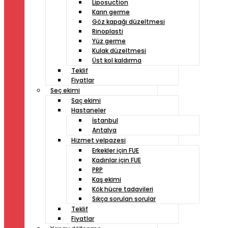
Liposuction
Karın germe
Göz kapağı düzeltmesi
Rinoplasti
Yüz germe
Kulak düzeltmesi
Üst kol kaldırma
Teklif
Fiyatlar
Seç ekimi
Saç ekimi
Hastaneler
İstanbul
Antalya
Hizmet yelpazesi
Erkekler için FUE
Kadınlar için FUE
PRP
Kaş ekimi
Kök hücre tadavileri
Sıkça sorulan sorular
Teklif
Fiyatlar