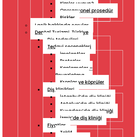
Kimler uygun?
Operasyonel prosedür
Riskler
Lasik hakkinda sorular
Dental Turizmi, Türkiye
Diş tedavileri
Tedavi seçenekleri
İmplantlar
Protezler
Kaplamalar –
Beyazlatma
Kronlar ve köprüler
Diş klinikleri
İstanbul’da diş kliniği
Antalya’da diş kliniği
Kuşadası’da diş kliniği
İzmir’de diş kliniği
Fiyatlar
Teklif