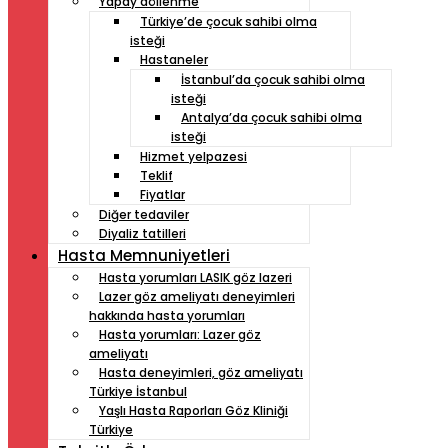
Yapay döllenme
Türkiye’de çocuk sahibi olma
isteği
Hastaneler
İstanbul’da çocuk sahibi olma
isteği
Antalya’da çocuk sahibi olma
isteği
Hizmet yelpazesi
Teklif
Fiyatlar
Diğer tedaviler
Diyaliz tatilleri
Hasta Memnuniyetleri
Hasta yorumları LASIK göz lazeri
Lazer göz ameliyatı deneyimleri
hakkında hasta yorumları
Hasta yorumları: Lazer göz
ameliyatı
Hasta deneyimleri, göz ameliyatı
Türkiye İstanbul
Yaşlı Hasta Raporları Göz Kliniği
Türkiye