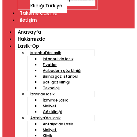
Kliniği Türkiye
Taksitle Ödeme
İletişim
Anasayfa
Hakkımızda
Lasik-Op
İstanbul’da lasik
İstanbul’da lasik
Fiyatlar
Acıbadem göz kliniği
Birinci göz istanbul
Bati göz kliniği
Teknoloji
İzmir’de lasik
İzmir’de Lasik
Maliyet
Göz kliniği
Antalya’da Lasik
Antalya’da Lasik
Maliyet
Klinik