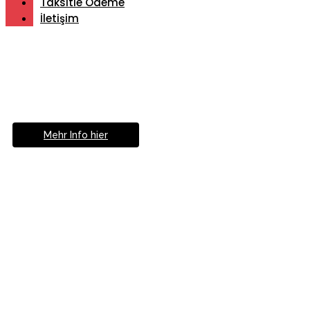
Taksitle Ödeme
İletişim
Müde von Lesebrille?
Geniesse das Leben
ohne Sehhilfe...
Mehr Info hier