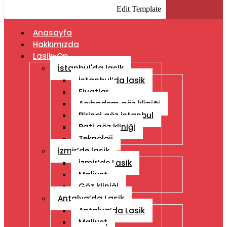
Edit Template
Anasayfa
Hakkımızda
Lasik-Op
İstanbul'da lasik
İstanbul’da lasik
Fiyatlar
Acıbadem göz kliniği
Birinci göz istanbul
Bati göz kliniği
Teknoloji
İzmir’de lasik
İzmir’de Lasik
Maliyet
Göz kliniği
Antalya’da Lasik
Antalya’da Lasik
Maliyet