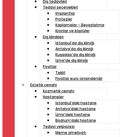
Diş tedavileri
Tedavi seçenekleri
İmplantlar
Protezler
Kaplamalar – Beyazlatma
Kronlar ve köprüler
Diş klinikleri
İstanbul’da diş kliniği
Antalya’da diş kliniği
Kuşadası’da diş kliniği
İzmir’de diş kliniği
Fiyatlar
Teklif
Fiyatlar euro cinsindendir
Estetik cerrahi
Kozmetik cerrahi
Hastaneler
İstanbul’daki hastane
Antalya’daki hastane
İzmir’deki hastane
Bodrum’daki hastane
Tedavi yelpazesi
Meme ameliyatı