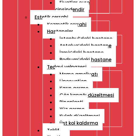
Fiyatlar euro
cinsindendir
Estetik cerrahi
Kozmetik cerrahi
Hastaneler
İstanbul’daki hastane
Antalya’daki hastane
İzmir’deki hastane
Bodrum’daki hastane
Tedavi yelpazesi
Meme ameliyatı
Liposuction
Karın germe
Göz kapağı düzeltmesi
Rinoplasti
Yüz germe
Kulak düzeltmesi
Üst kol kaldırma
Teklif