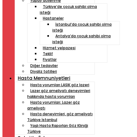
Yapay döllenme
Türkiye’de çocuk sahibi olma
isteği
Hastaneler
İstanbul’da çocuk sahibi olma
isteği
Antalya’da çocuk sahibi olma
isteği
Hizmet yelpazesi
Teklif
Fiyatlar
Diğer tedaviler
Diyaliz tatilleri
Hasta Memnuniyetleri
Hasta yorumları LASIK göz lazeri
Lazer göz ameliyatı deneyimleri
hakkında hasta yorumları
Hasta yorumları: Lazer göz
ameliyatı
Hasta deneyimleri, göz ameliyatı
Türkiye İstanbul
Yaşlı Hasta Raporları Göz Kliniği
Türkiye