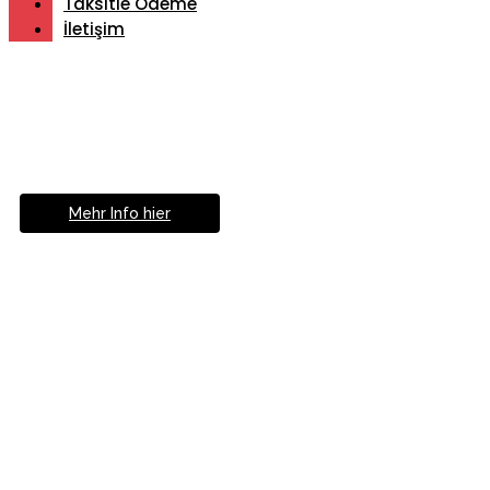
Taksitle Ödeme
İletişim
Müde von Lesebrille?
Geniesse das Leben
ohne Sehhilfe...
Mehr Info hier