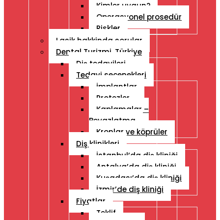
Kimler uygun?
Operasyonel prosedür
Riskler
Lasik hakkinda sorular
Dental Turizmi, Türkiye
Diş tedavileri
Tedavi seçenekleri
İmplantlar
Protezler
Kaplamalar –
Beyazlatma
Kronlar ve köprüler
Diş klinikleri
İstanbul’da diş kliniği
Antalya’da diş kliniği
Kuşadası’da diş kliniği
İzmir’de diş kliniği
Fiyatlar
Teklif