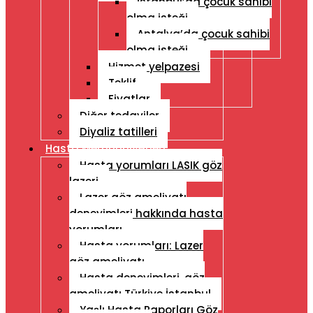
İstanbul’da çocuk sahibi
olma isteği
Antalya’da çocuk sahibi
olma isteği
Hizmet yelpazesi
Teklif
Fiyatlar
Diğer tedaviler
Diyaliz tatilleri
Hasta Memnuniyetleri
Hasta yorumları LASIK göz
lazeri
Lazer göz ameliyatı
deneyimleri hakkında hasta
yorumları
Hasta yorumları: Lazer
göz ameliyatı
Hasta deneyimleri, göz
ameliyatı Türkiye İstanbul
Yaşlı Hasta Raporları Göz