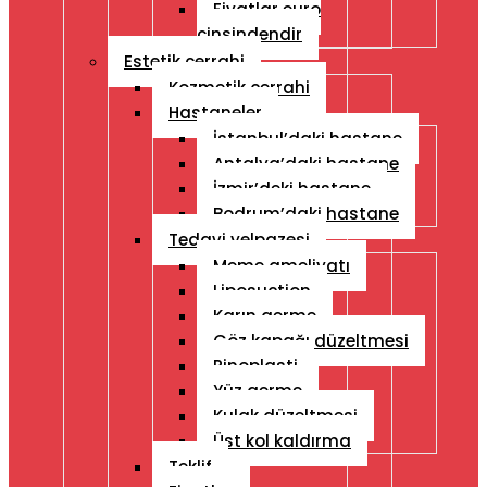
Fiyatlar euro
cinsindendir
Estetik cerrahi
Kozmetik cerrahi
Hastaneler
İstanbul’daki hastane
Antalya’daki hastane
İzmir’deki hastane
Bodrum’daki hastane
Tedavi yelpazesi
Meme ameliyatı
Liposuction
Karın germe
Göz kapağı düzeltmesi
Rinoplasti
Yüz germe
Kulak düzeltmesi
Üst kol kaldırma
Teklif