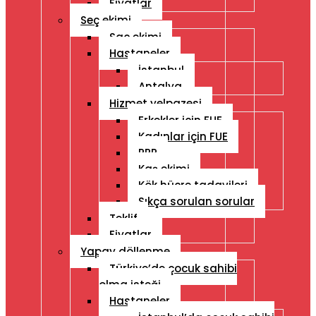
Fiyatlar
Seç ekimi
Saç ekimi
Hastaneler
İstanbul
Antalya
Hizmet yelpazesi
Erkekler için FUE
Kadınlar için FUE
PRP
Kaş ekimi
Kök hücre tadavileri
Sıkça sorulan sorular
Teklif
Fiyatlar
Yapay döllenme
Türkiye’de çocuk sahibi
olma isteği
Hastaneler