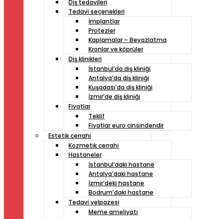
Diş tedavileri
Tedavi seçenekleri
İmplantlar
Protezler
Kaplamalar – Beyazlatma
Kronlar ve köprüler
Diş klinikleri
İstanbul’da diş kliniği
Antalya’da diş kliniği
Kuşadası’da diş kliniği
İzmir’de diş kliniği
Fiyatlar
Teklif
Fiyatlar euro cinsindendir
Estetik cerrahi
Kozmetik cerrahi
Hastaneler
İstanbul’daki hastane
Antalya’daki hastane
İzmir’deki hastane
Bodrum’daki hastane
Tedavi yelpazesi
Meme ameliyatı