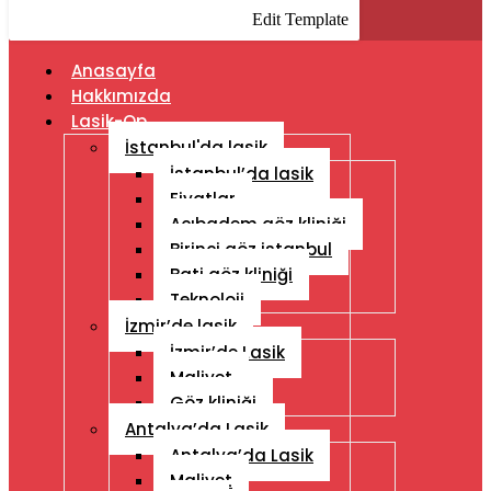
Edit Template
Anasayfa
Hakkımızda
Lasik-Op
İstanbul'da lasik
İstanbul’da lasik
Fiyatlar
Acıbadem göz kliniği
Birinci göz istanbul
Bati göz kliniği
Teknoloji
İzmir’de lasik
İzmir’de Lasik
Maliyet
Göz kliniği
Antalya’da Lasik
Antalya’da Lasik
Maliyet