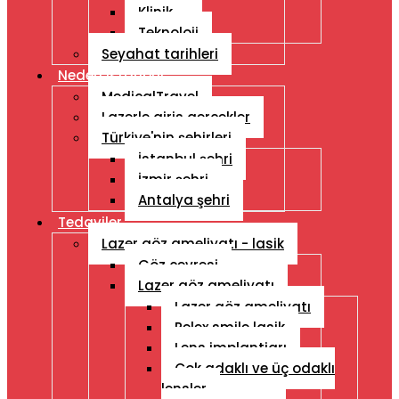
Klinik
Teknoloji
Seyahat tarihleri
Neden Istanbul
MedicalTravel
Lazerle giris gercekler
Türkiye'nin şehirleri
İstanbul şehri
İzmir şehri
Antalya şehri
Tedaviler
Lazer göz ameliyatı - lasik
Göz çevresi
Lazer göz ameliyatı
Lazer göz ameliyatı
Relex smile lasik
Lens implantiarı
Çok adaklı ve üç odaklı
lensler