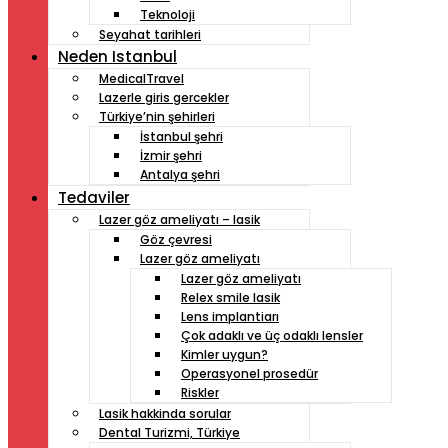
Teknoloji
Seyahat tarihleri
Neden Istanbul
MedicalTravel
Lazerle giris gercekler
Türkiye’nin şehirleri
İstanbul şehri
İzmir şehri
Antalya şehri
Tedaviler
Lazer göz ameliyatı – lasik
Göz çevresi
Lazer göz ameliyatı
Lazer göz ameliyatı
Relex smile lasik
Lens implantiarı
Çok adaklı ve üç odaklı lensler
Kimler uygun?
Operasyonel prosedür
Riskler
Lasik hakkinda sorular
Dental Turizmi, Türkiye