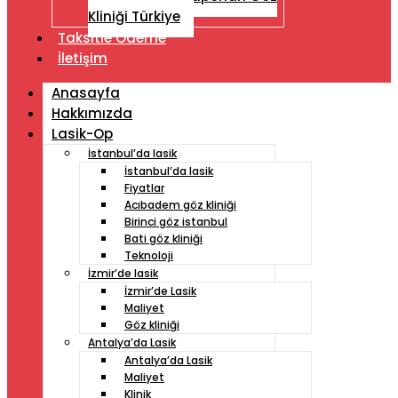
Kliniği Türkiye
Taksitle Ödeme
İletişim
Anasayfa
Hakkımızda
Lasik-Op
İstanbul’da lasik
İstanbul’da lasik
Fiyatlar
Acıbadem göz kliniği
Birinci göz istanbul
Bati göz kliniği
Teknoloji
İzmir’de lasik
İzmir’de Lasik
Maliyet
Göz kliniği
Antalya’da Lasik
Antalya’da Lasik
Maliyet
Klinik