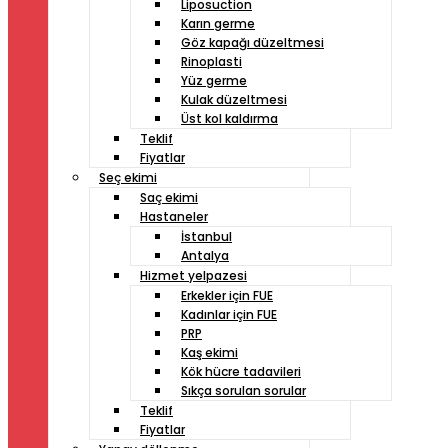
Liposuction
Karın germe
Göz kapağı düzeltmesi
Rinoplasti
Yüz germe
Kulak düzeltmesi
Üst kol kaldırma
Teklif
Fiyatlar
Seç ekimi
Saç ekimi
Hastaneler
İstanbul
Antalya
Hizmet yelpazesi
Erkekler için FUE
Kadınlar için FUE
PRP
Kaş ekimi
Kök hücre tadavileri
Sıkça sorulan sorular
Teklif
Fiyatlar