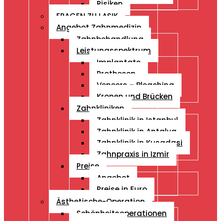
Risiken
FRAGEN ZU LASIK
Angebot Zahnmedizin
Zahnbehandlung
Leistungsspektrum
Implantate
Prothesen
Veneers – Bleaching
Kronen und Brücken
Zahnkliniken
Zahnklinik in Istanbul
Zahnklinik in Antalya
Zahnklinik in Kusadasi
Zahnpraxis in Izmir
Preise
Angebot
Preise in Euro
Ästhetische-Operation
Schönheitsoperationen