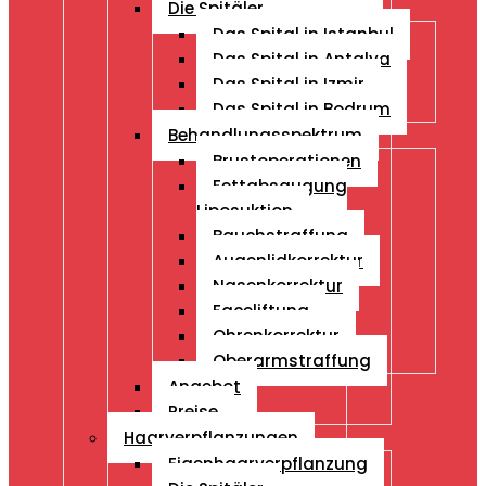
Die Spitäler
Das Spital in Istanbul
Das Spital in Antalya
Das Spital in Izmir
Das Spital in Bodrum
Behandlungsspektrum
Brustoperationen
Fettabsaugung
Liposuktion
Bauchstraffung
Augenlidkorrektur
Nasenkorrektur
Faceliftung
Ohrenkorrektur
Oberarmstraffung
Angebot
Preise
Haarverpflanzungen
Eigenhaarverpflanzung