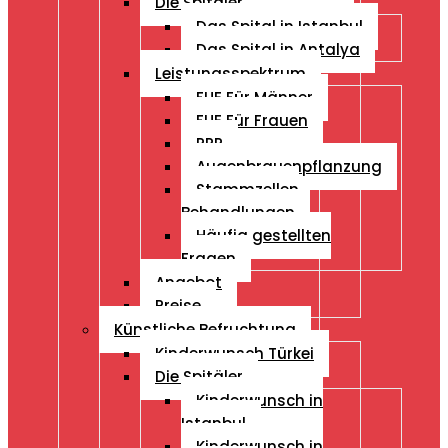
Die Spitäler
Das Spital in Istanbul
Das Spital in Antalya
Leistungsspektrum
FUE Für Männer
FUE Für Frauen
PRP
Augenbrauenpflanzung
Stammzellen
Behandlungen
Häufig gestellten
Fragen
Angebot
Preise
Künstliche Befruchtung
Kinderwunsch Türkei
Die Spitäler
Kinderwunsch in
Istanbul
Kinderwunsch in