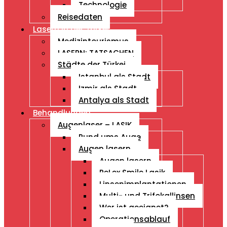
Technologie
Reisedaten
Lasern in der Türkei
Medizintourismus
LASERN: TATSACHEN
Städte der Türkei
Istanbul als Stadt
Izmir als Stadt
Antalya als Stadt
Behandlungen
Augenlaser – LASIK
Rund ums Auge
Augen lasern
Augen lasern
ReLex Smile Lasik
Linsenimplantationen
Multi- und Trifokallinsen
Wer ist geeignet?
Operationsablauf