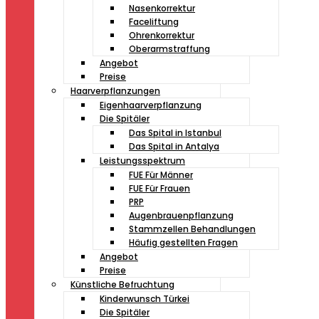
Nasenkorrektur
Faceliftung
Ohrenkorrektur
Oberarmstraffung
Angebot
Preise
Haarverpflanzungen
Eigenhaarverpflanzung
Die Spitäler
Das Spital in Istanbul
Das Spital in Antalya
Leistungsspektrum
FUE Für Männer
FUE Für Frauen
PRP
Augenbrauenpflanzung
Stammzellen Behandlungen
Häufig gestellten Fragen
Angebot
Preise
Künstliche Befruchtung
Kinderwunsch Türkei
Die Spitäler