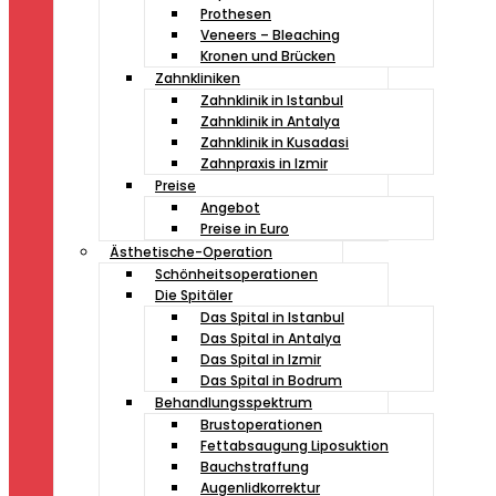
Prothesen
Veneers – Bleaching
Kronen und Brücken
Zahnkliniken
Zahnklinik in Istanbul
Zahnklinik in Antalya
Zahnklinik in Kusadasi
Zahnpraxis in Izmir
Preise
Angebot
Preise in Euro
Ästhetische-Operation
Schönheitsoperationen
Die Spitäler
Das Spital in Istanbul
Das Spital in Antalya
Das Spital in Izmir
Das Spital in Bodrum
Behandlungsspektrum
Brustoperationen
Fettabsaugung Liposuktion
Bauchstraffung
Augenlidkorrektur