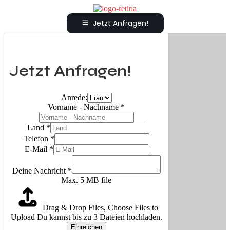
Jetzt Anfragen!
Jetzt Anfragen!
Anrede:
Vorname - Nachname
*
Land
*
Telefon
*
E-Mail
*
Deine Nachricht
*
Max. 5 MB file
Drag & Drop Files,
Choose Files to
Upload
Du kannst bis zu 3 Dateien hochladen.
Einreichen