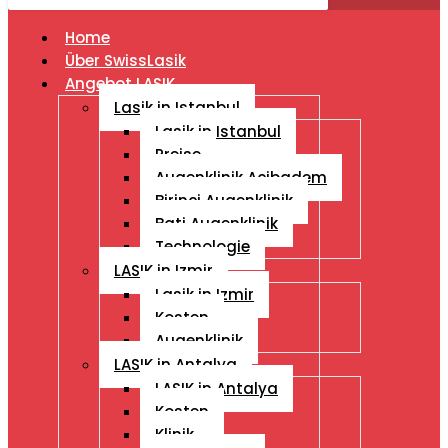
Home
Über SwissLasik
Angebot LASIK
Lasik in Istanbul
Lasik in Istanbul
Preise
Augenklinik Acibadem
Birinci Augenklinik
Bati Augenklinik
Technologie
LASIK in Izmir
Lasik in Izmir
Kosten
Augenklinik
LASIK in Antalya
LASIK in Antalya
Kosten
Klinik