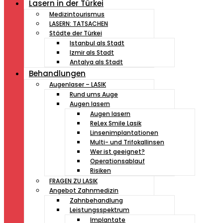
Lasern in der Türkei
Medizintourismus
LASERN: TATSACHEN
Städte der Türkei
Istanbul als Stadt
Izmir als Stadt
Antalya als Stadt
Behandlungen
Augenlaser – LASIK
Rund ums Auge
Augen lasern
Augen lasern
ReLex Smile Lasik
Linsenimplantationen
Multi- und Trifokallinsen
Wer ist geeignet?
Operationsablauf
Risiken
FRAGEN ZU LASIK
Angebot Zahnmedizin
Zahnbehandlung
Leistungsspektrum
Implantate