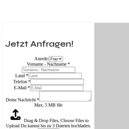
Jetzt Anfragen!
Anrede:
Vorname - Nachname
*
Land
*
Telefon
*
E-Mail
*
Deine Nachricht
*
Max. 5 MB file
Drag & Drop Files,
Choose Files to
Upload
Du kannst bis zu 3 Dateien hochladen.