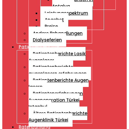
Antalya
Leistungsspektrum
Angebot
Preise
Andere Behandlungen
Dialyseferien
Patientenberichte
Patientenberichte Lasik
Augenlaser
Patientenberichte
augenlasern erfahrungen
Patientenberichte Augen
lasern
Patientenerfahrungen
Augenoperation Türkei
Istanbul
Ältere Patientenberichte
Augenklinik Türkei
Ratenzahlung