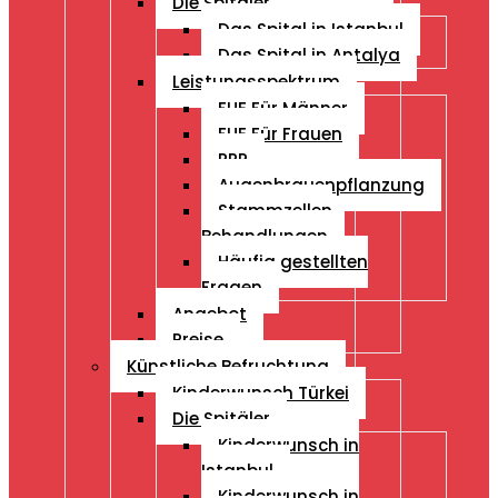
Die Spitäler
Das Spital in Istanbul
Das Spital in Antalya
Leistungsspektrum
FUE Für Männer
FUE Für Frauen
PRP
Augenbrauenpflanzung
Stammzellen
Behandlungen
Häufig gestellten
Fragen
Angebot
Preise
Künstliche Befruchtung
Kinderwunsch Türkei
Die Spitäler
Kinderwunsch in
Istanbul
Kinderwunsch in