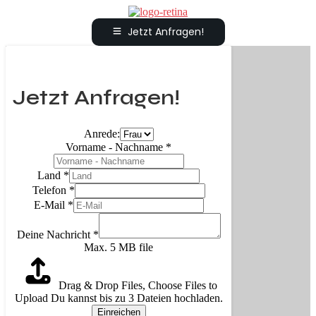
Jetzt Anfragen!
Jetzt Anfragen!
Anrede:
Vorname - Nachname
*
Land
*
Telefon
*
E-Mail
*
Deine Nachricht
*
Max. 5 MB file
Drag & Drop Files,
Choose Files to
Upload
Du kannst bis zu 3 Dateien hochladen.
Einreichen