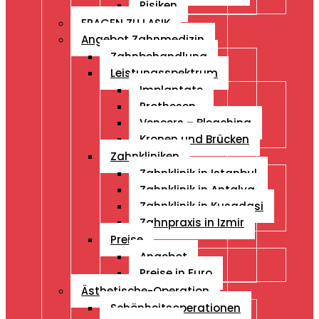
Risiken
FRAGEN ZU LASIK
Angebot Zahnmedizin
Zahnbehandlung
Leistungsspektrum
Implantate
Prothesen
Veneers – Bleaching
Kronen und Brücken
Zahnkliniken
Zahnklinik in Istanbul
Zahnklinik in Antalya
Zahnklinik in Kusadasi
Zahnpraxis in Izmir
Preise
Angebot
Preise in Euro
Ästhetische-Operation
Schönheitsoperationen