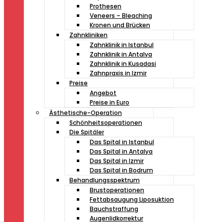
Prothesen
Veneers – Bleaching
Kronen und Brücken
Zahnkliniken
Zahnklinik in Istanbul
Zahnklinik in Antalya
Zahnklinik in Kusadasi
Zahnpraxis in Izmir
Preise
Angebot
Preise in Euro
Ästhetische-Operation
Schönheitsoperationen
Die Spitäler
Das Spital in Istanbul
Das Spital in Antalya
Das Spital in Izmir
Das Spital in Bodrum
Behandlungsspektrum
Brustoperationen
Fettabsaugung Liposuktion
Bauchstraffung
Augenlidkorrektur