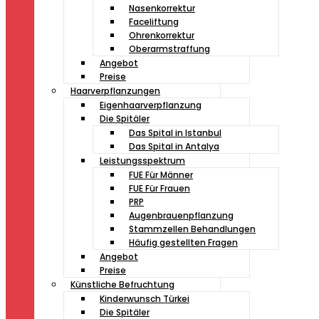
Nasenkorrektur
Faceliftung
Ohrenkorrektur
Oberarmstraffung
Angebot
Preise
Haarverpflanzungen
Eigenhaarverpflanzung
Die Spitäler
Das Spital in Istanbul
Das Spital in Antalya
Leistungsspektrum
FUE Für Männer
FUE Für Frauen
PRP
Augenbrauenpflanzung
Stammzellen Behandlungen
Häufig gestellten Fragen
Angebot
Preise
Künstliche Befruchtung
Kinderwunsch Türkei
Die Spitäler