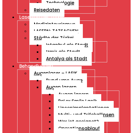
Technologie
Reisedaten
Lasern in der Türkei
Medizintourismus
LASERN: TATSACHEN
Städte der Türkei
Istanbul als Stadt
Izmir als Stadt
Antalya als Stadt
Behandlungen
Augenlaser – LASIK
Rund ums Auge
Augen lasern
Augen lasern
ReLex Smile Lasik
Linsenimplantationen
Multi- und Trifokallinsen
Wer ist geeignet?
Operationsablauf