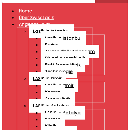
Home
Über SwissLasik
Angebot LASIK
Lasik in Istanbul
Lasik in Istanbul
Preise
Augenklinik Acibadem
Birinci Augenklinik
Bati Augenklinik
Technologie
LASIK in Izmir
Lasik in Izmir
Kosten
Augenklinik
LASIK in Antalya
LASIK in Antalya
Kosten
Klinik