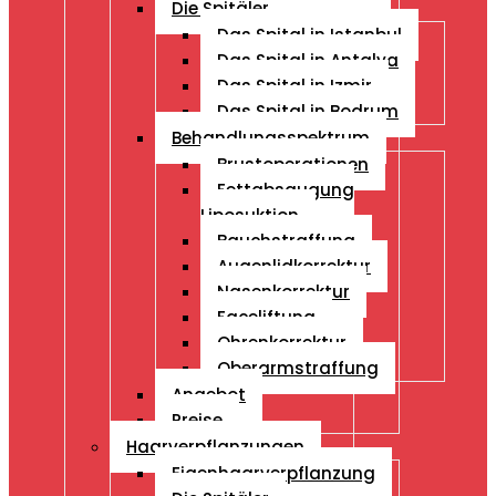
Die Spitäler
Das Spital in Istanbul
Das Spital in Antalya
Das Spital in Izmir
Das Spital in Bodrum
Behandlungsspektrum
Brustoperationen
Fettabsaugung
Liposuktion
Bauchstraffung
Augenlidkorrektur
Nasenkorrektur
Faceliftung
Ohrenkorrektur
Oberarmstraffung
Angebot
Preise
Haarverpflanzungen
Eigenhaarverpflanzung