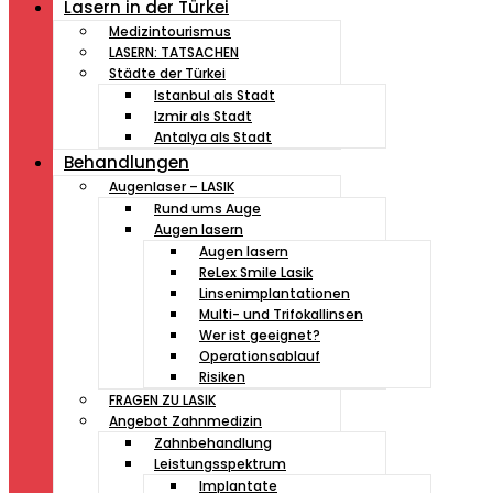
Lasern in der Türkei
Medizintourismus
LASERN: TATSACHEN
Städte der Türkei
Istanbul als Stadt
Izmir als Stadt
Antalya als Stadt
Behandlungen
Augenlaser – LASIK
Rund ums Auge
Augen lasern
Augen lasern
ReLex Smile Lasik
Linsenimplantationen
Multi- und Trifokallinsen
Wer ist geeignet?
Operationsablauf
Risiken
FRAGEN ZU LASIK
Angebot Zahnmedizin
Zahnbehandlung
Leistungsspektrum
Implantate