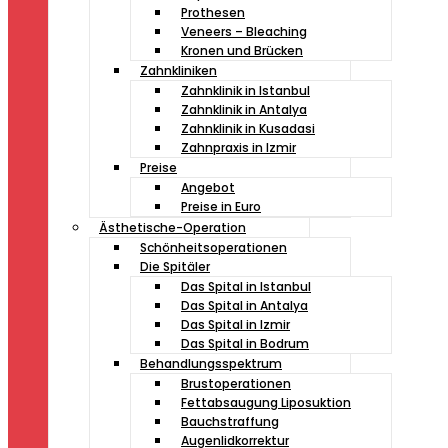
Prothesen
Veneers – Bleaching
Kronen und Brücken
Zahnkliniken
Zahnklinik in Istanbul
Zahnklinik in Antalya
Zahnklinik in Kusadasi
Zahnpraxis in Izmir
Preise
Angebot
Preise in Euro
Ästhetische-Operation
Schönheitsoperationen
Die Spitäler
Das Spital in Istanbul
Das Spital in Antalya
Das Spital in Izmir
Das Spital in Bodrum
Behandlungsspektrum
Brustoperationen
Fettabsaugung Liposuktion
Bauchstraffung
Augenlidkorrektur