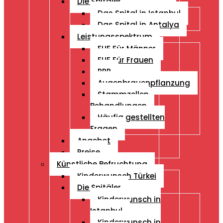
Die Spitäler
Das Spital in Istanbul
Das Spital in Antalya
Leistungsspektrum
FUE Für Männer
FUE Für Frauen
PRP
Augenbrauenpflanzung
Stammzellen
Behandlungen
Häufig gestellten
Fragen
Angebot
Preise
Künstliche Befruchtung
Kinderwunsch Türkei
Die Spitäler
Kinderwunsch in
Istanbul
Kinderwunsch in