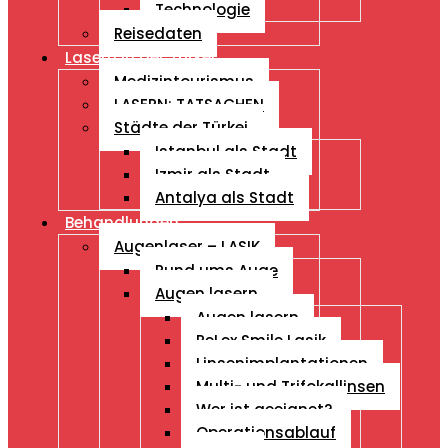
Technologie
Reisedaten
Lasern in der Türkei
Medizintourismus
LASERN: TATSACHEN
Städte der Türkei
Istanbul als Stadt
Izmir als Stadt
Antalya als Stadt
Behandlungen
Augenlaser – LASIK
Rund ums Auge
Augen lasern
Augen lasern
ReLex Smile Lasik
Linsenimplantationen
Multi- und Trifokallinsen
Wer ist geeignet?
Operationsablauf