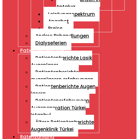
Antalya
Leistungsspektrum
Angebot
Preise
Andere Behandlungen
Dialyseferien
Patientenberichte
Patientenberichte Lasik
Augenlaser
Patientenberichte
augenlasern erfahrungen
Patientenberichte Augen
lasern
Patientenerfahrungen
Augenoperation Türkei
Istanbul
Ältere Patientenberichte
Augenklinik Türkei
Ratenzahlung