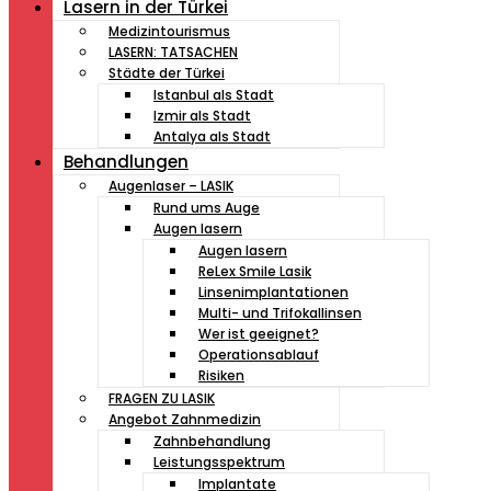
Lasern in der Türkei
Medizintourismus
LASERN: TATSACHEN
Städte der Türkei
Istanbul als Stadt
Izmir als Stadt
Antalya als Stadt
Behandlungen
Augenlaser – LASIK
Rund ums Auge
Augen lasern
Augen lasern
ReLex Smile Lasik
Linsenimplantationen
Multi- und Trifokallinsen
Wer ist geeignet?
Operationsablauf
Risiken
FRAGEN ZU LASIK
Angebot Zahnmedizin
Zahnbehandlung
Leistungsspektrum
Implantate