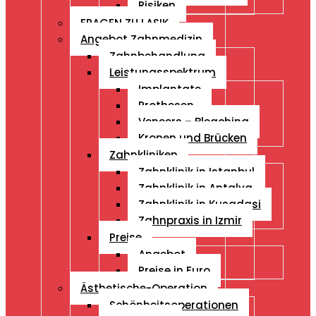
Risiken
FRAGEN ZU LASIK
Angebot Zahnmedizin
Zahnbehandlung
Leistungsspektrum
Implantate
Prothesen
Veneers – Bleaching
Kronen und Brücken
Zahnkliniken
Zahnklinik in Istanbul
Zahnklinik in Antalya
Zahnklinik in Kusadasi
Zahnpraxis in Izmir
Preise
Angebot
Preise in Euro
Ästhetische-Operation
Schönheitsoperationen