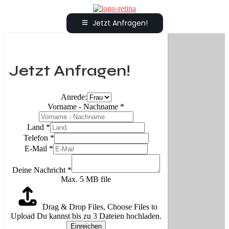
Jetzt Anfragen!
Jetzt Anfragen!
Anrede:
Vorname - Nachname
*
Land
*
Telefon
*
E-Mail
*
Deine Nachricht
*
Max. 5 MB file
Drag & Drop Files,
Choose Files to
Upload
Du kannst bis zu 3 Dateien hochladen.
Einreichen