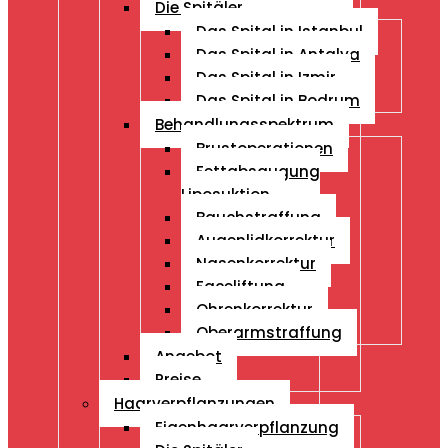
Die Spitäler
Das Spital in Istanbul
Das Spital in Antalya
Das Spital in Izmir
Das Spital in Bodrum
Behandlungsspektrum
Brustoperationen
Fettabsaugung
Liposuktion
Bauchstraffung
Augenlidkorrektur
Nasenkorrektur
Faceliftung
Ohrenkorrektur
Oberarmstraffung
Angebot
Preise
Haarverpflanzungen
Eigenhaarverpflanzung