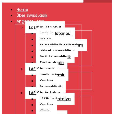
Home
Über SwissLasik
Angebot LASIK
Lasik in Istanbul
Lasik in Istanbul
Preise
Augenklinik Acibadem
Birinci Augenklinik
Bati Augenklinik
Technologie
LASIK in Izmir
Lasik in Izmir
Kosten
Augenklinik
LASIK in Antalya
LASIK in Antalya
Kosten
Klinik