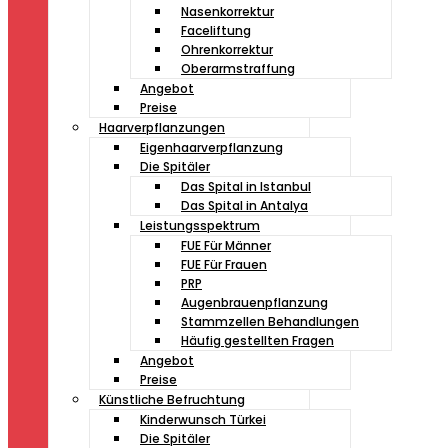
Nasenkorrektur
Faceliftung
Ohrenkorrektur
Oberarmstraffung
Angebot
Preise
Haarverpflanzungen
Eigenhaarverpflanzung
Die Spitäler
Das Spital in Istanbul
Das Spital in Antalya
Leistungsspektrum
FUE Für Männer
FUE Für Frauen
PRP
Augenbrauenpflanzung
Stammzellen Behandlungen
Häufig gestellten Fragen
Angebot
Preise
Künstliche Befruchtung
Kinderwunsch Türkei
Die Spitäler