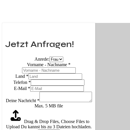
Jetzt Anfragen!
Anrede:
Vorname - Nachname
*
Land
*
Telefon
*
E-Mail
*
Deine Nachricht
*
Max. 5 MB file
Drag & Drop Files,
Choose Files to
Upload
Du kannst bis zu 3 Dateien hochladen.