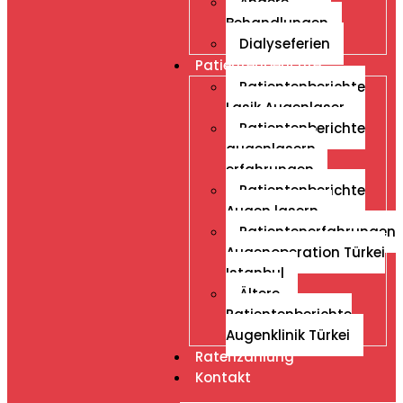
Andere
Behandlungen
Dialyseferien
Patientenberichte
Patientenberichte
Lasik Augenlaser
Patientenberichte
augenlasern
erfahrungen
Patientenberichte
Augen lasern
Patientenerfahrungen
Augenoperation Türkei
Istanbul
Ältere
Patientenberichte
Augenklinik Türkei
Ratenzahlung
Kontakt