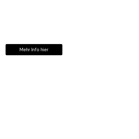
Ihre
Zahnkorrekturen in
Istanbul
Mehr Info hier