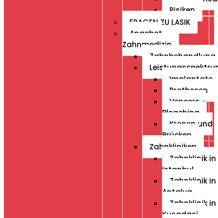
Risiken
FRAGEN ZU LASIK
Angebot
Zahnmedizin
Zahnbehandlung
Leistungsspektr
Implantate
Prothesen
Veneers –
Bleaching
Kronen und
Brücken
Zahnkliniken
Zahnklinik in
Istanbul
Zahnklinik in
Antalya
Zahnklinik in
Kusadasi