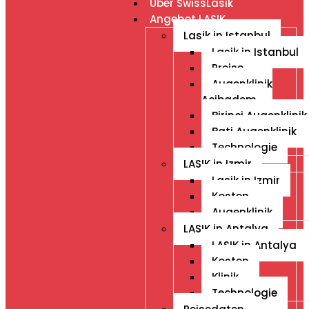
Über SwissLasik
Angebot LASIK
Lasik in Istanbul
Lasik in Istanbul
Preise
Augenklinik
Acibadem
Birinci Augenklinik
Bati Augenklinik
Technologie
LASIK in Izmir
Lasik in Izmir
Kosten
Augenklinik
LASIK in Antalya
LASIK in Antalya
Kosten
Klinik
Technologie