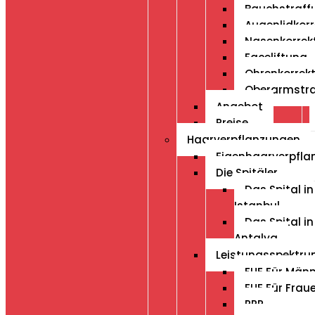
Bauchstraff
Augenlidkorr
Nasenkorrek
Faceliftung
Ohrenkorrek
Oberarmstr
Angebot
Preise
Haarverpflanzungen
Eigenhaarverpfla
Die Spitäler
Das Spital in
Istanbul
Das Spital in
Antalya
Leistungsspektr
FUE Für Män
FUE Für Frau
PRP