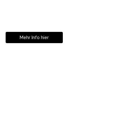
Geniesse das Leben
ohne Sehhilfe...
Mehr Info hier