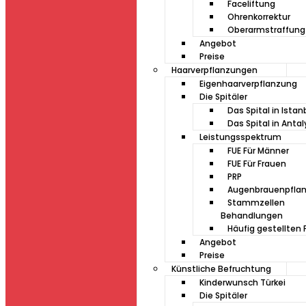
Faceliftung
Ohrenkorrektur
Oberarmstraffung
Angebot
Preise
Haarverpflanzungen
Eigenhaarverpflanzung
Die Spitäler
Das Spital in Istan
Das Spital in Antal
Leistungsspektrum
FUE Für Männer
FUE Für Frauen
PRP
Augenbrauenpfla
Stammzellen
Behandlungen
Häufig gestellten 
Angebot
Preise
Künstliche Befruchtung
Kinderwunsch Türkei
Die Spitäler