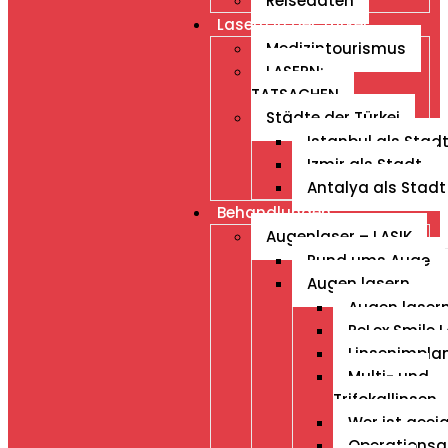
Reisedaten
Lasern in der Türkei
Medizintourismus
LASERN:
TATSACHEN
Städte der Türkei
Istanbul als Stad
Izmir als Stadt
Antalya als Stadt
Behandlungen
Augenlaser – LASIK
Rund ums Auge
Augen lasern
Augen laser
ReLex Smile L
Linsenimpla
Multi- und
Trifokallinsen
Wer ist geei
Operationsa