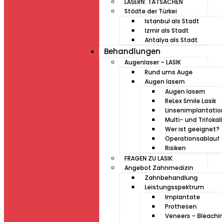
LASERN: TATSACHEN
Städte der Türkei
Istanbul als Stadt
Izmir als Stadt
Antalya als Stadt
Behandlungen
Augenlaser – LASIK
Rund ums Auge
Augen lasern
Augen lasern
ReLex Smile Lasik
Linsenimplantati
Multi- und Trifokal
Wer ist geeignet?
Operationsablauf
Risiken
FRAGEN ZU LASIK
Angebot Zahnmedizin
Zahnbehandlung
Leistungsspektrum
Implantate
Prothesen
Veneers – Bleachi