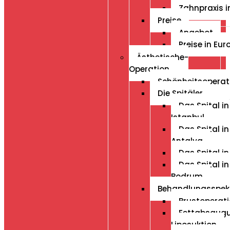
Zahnpraxis i
Preise
Angebot
Preise in Eur
Ästhetische-
Operation
Schönheitsoperat
Die Spitäler
Das Spital in
Istanbul
Das Spital in
Antalya
Das Spital in
Das Spital in
Bodrum
Behandlungsspe
Brustoperat
Fettabsaug
Liposuktion