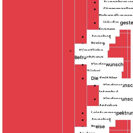
Augenbraue
Stammzelle
Behandlungen
Häufig geste
Fragen
Angebot
Preise
Künstliche
Befruchtung
Kinderwunsch
Türkei
Die Spitäler
Kinderwunsc
Istanbul
Kinderwunsc
Antalya
Leistungsspektr
Angebot
Preise