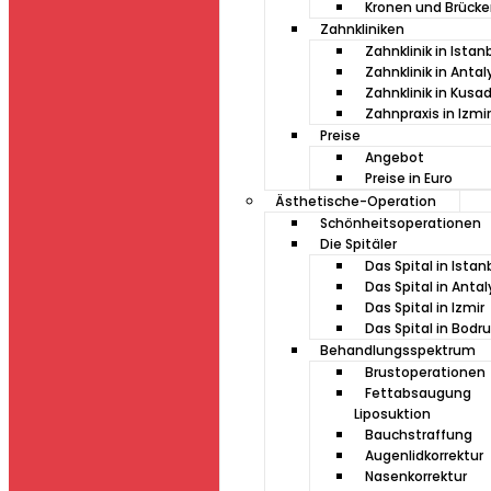
Kronen und Brück
Zahnkliniken
Zahnklinik in Istan
Zahnklinik in Antal
Zahnklinik in Kusa
Zahnpraxis in Izmir
Preise
Angebot
Preise in Euro
Ästhetische-Operation
Schönheitsoperationen
Die Spitäler
Das Spital in Istan
Das Spital in Antal
Das Spital in Izmir
Das Spital in Bod
Behandlungsspektrum
Brustoperationen
Fettabsaugung
Liposuktion
Bauchstraffung
Augenlidkorrektur
Nasenkorrektur