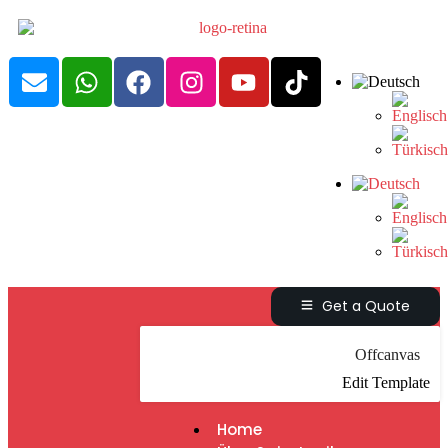
Get a Quote
Offcanvas
Edit Template
Home