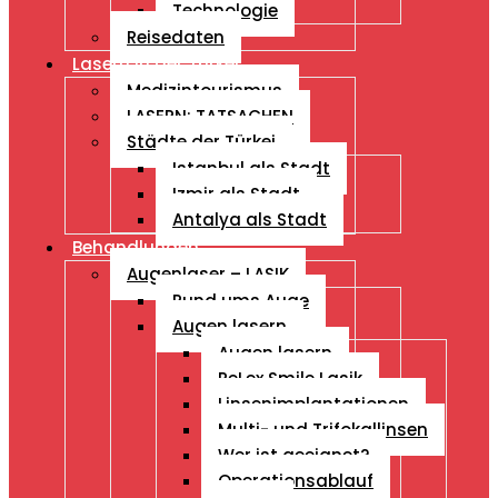
Technologie
Reisedaten
Lasern in der Türkei
Medizintourismus
LASERN: TATSACHEN
Städte der Türkei
Istanbul als Stadt
Izmir als Stadt
Antalya als Stadt
Behandlungen
Augenlaser – LASIK
Rund ums Auge
Augen lasern
Augen lasern
ReLex Smile Lasik
Linsenimplantationen
Multi- und Trifokallinsen
Wer ist geeignet?
Operationsablauf