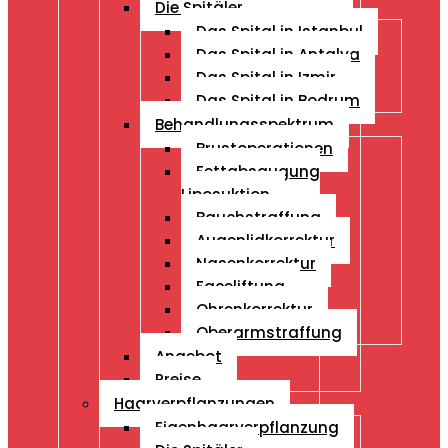
Die Spitäler
Das Spital in Istanbul
Das Spital in Antalya
Das Spital in Izmir
Das Spital in Bodrum
Behandlungsspektrum
Brustoperationen
Fettabsaugung
Liposuktion
Bauchstraffung
Augenlidkorrektur
Nasenkorrektur
Faceliftung
Ohrenkorrektur
Oberarmstraffung
Angebot
Preise
Haarverpflanzungen
Eigenhaarverpflanzung