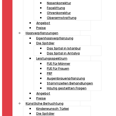
Nasenkorrektur
Faceliftung
Ohrenkorrektur
Oberarmstraffung
Angebot
Preise
Haarverpflanzungen
Eigenhaarverpflanzung
Die Spitäler
Das Spital in Istanbul
Das Spital in Antalya
Leistungsspektrum
FUE Für Männer
FUE Für Frauen
PRP
Augenbrauenpflanzung
Stammzellen Behandlungen
Häufig gestellten Fragen
Angebot
Preise
Künstliche Befruchtung
Kinderwunsch Türkei
Die Spitäler