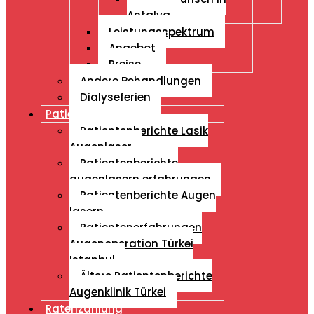
Antalya
Leistungsspektrum
Angebot
Preise
Andere Behandlungen
Dialyseferien
Patientenberichte
Patientenberichte Lasik
Augenlaser
Patientenberichte
augenlasern erfahrungen
Patientenberichte Augen
lasern
Patientenerfahrungen
Augenoperation Türkei
Istanbul
Ältere Patientenberichte
Augenklinik Türkei
Ratenzahlung