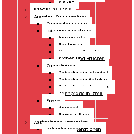
Risiken
FRAGEN ZU LASIK
Angebot Zahnmedizin
Zahnbehandlung
Leistungsspektrum
Implantate
Prothesen
Veneers – Bleaching
Kronen und Brücken
Zahnkliniken
Zahnklinik in Istanbul
Zahnklinik in Antalya
Zahnklinik in Kusadasi
Zahnpraxis in Izmir
Preise
Angebot
Preise in Euro
Ästhetische-Operation
Schönheitsoperationen