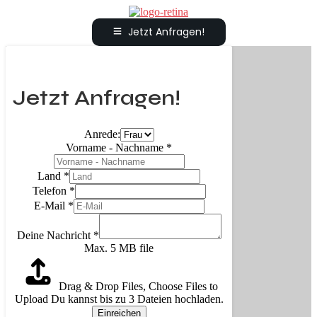
Jetzt Anfragen!
Jetzt Anfragen!
Anrede:
Vorname - Nachname
*
Land
*
Telefon
*
E-Mail
*
Deine Nachricht
*
Max. 5 MB file
Drag & Drop Files,
Choose Files to
Upload
Du kannst bis zu 3 Dateien hochladen.
Einreichen