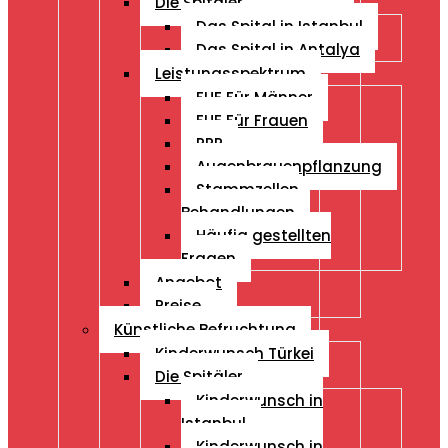
Die Spitäler
Das Spital in Istanbul
Das Spital in Antalya
Leistungsspektrum
FUE Für Männer
FUE Für Frauen
PRP
Augenbrauenpflanzung
Stammzellen
Behandlungen
Häufig gestellten
Fragen
Angebot
Preise
Künstliche Befruchtung
Kinderwunsch Türkei
Die Spitäler
Kinderwunsch in
Istanbul
Kinderwunsch in