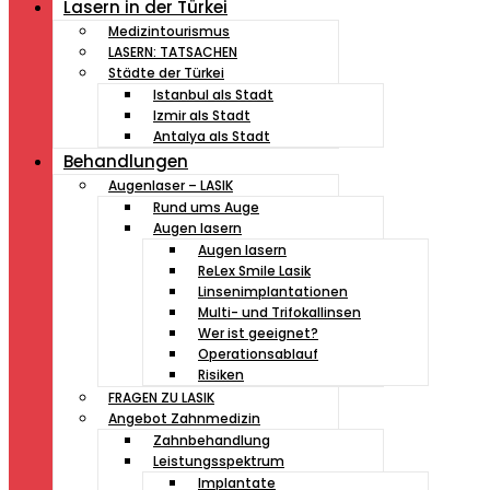
Lasern in der Türkei
Medizintourismus
LASERN: TATSACHEN
Städte der Türkei
Istanbul als Stadt
Izmir als Stadt
Antalya als Stadt
Behandlungen
Augenlaser – LASIK
Rund ums Auge
Augen lasern
Augen lasern
ReLex Smile Lasik
Linsenimplantationen
Multi- und Trifokallinsen
Wer ist geeignet?
Operationsablauf
Risiken
FRAGEN ZU LASIK
Angebot Zahnmedizin
Zahnbehandlung
Leistungsspektrum
Implantate