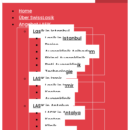
Home
Über SwissLasik
Angebot LASIK
Lasik in Istanbul
Lasik in Istanbul
Preise
Augenklinik Acibadem
Birinci Augenklinik
Bati Augenklinik
Technologie
LASIK in Izmir
Lasik in Izmir
Kosten
Augenklinik
LASIK in Antalya
LASIK in Antalya
Kosten
Klinik