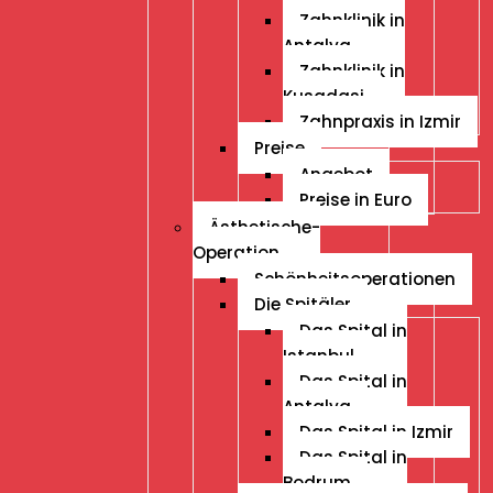
Zahnklinik in
Antalya
Zahnklinik in
Kusadasi
Zahnpraxis in Izmir
Preise
Angebot
Preise in Euro
Ästhetische-
Operation
Schönheitsoperationen
Die Spitäler
Das Spital in
Istanbul
Das Spital in
Antalya
Das Spital in Izmir
Das Spital in
Bodrum