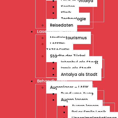
LASIK in Antalya
Kosten
Klinik
Technologie
Reisedaten
Lasern in der Türkei
Medizintourismus
LASERN:
TATSACHEN
Städte der Türkei
Istanbul als Stadt
Izmir als Stadt
Antalya als Stadt
Behandlungen
Augenlaser – LASIK
Rund ums Auge
Augen lasern
Augen lasern
ReLex Smile Lasik