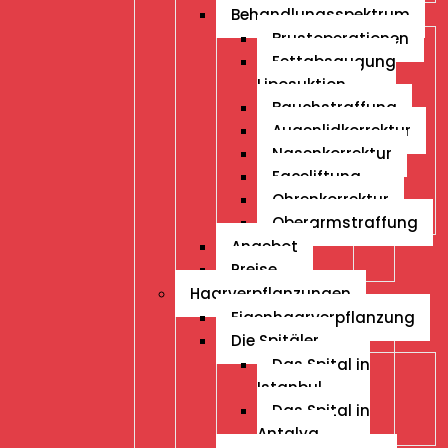
Behandlungsspektrum
Brustoperationen
Fettabsaugung
Liposuktion
Bauchstraffung
Augenlidkorrektur
Nasenkorrektur
Faceliftung
Ohrenkorrektur
Oberarmstraffung
Angebot
Preise
Haarverpflanzungen
Eigenhaarverpflanzung
Die Spitäler
Das Spital in
Istanbul
Das Spital in
Antalya