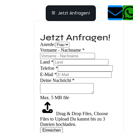
Jetzt Anfragen!
Jetzt Anfragen!
Anrede:
Vorname - Nachname
*
Land
*
Telefon
*
E-Mail
*
Deine Nachricht
*
Max. 5 MB file
Drag & Drop Files,
Choose
Files to Upload
Du kannst bis zu 3
Dateien hochladen.
Einreichen