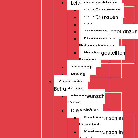
Leistungsspektrum
FUE Für Männer
FUE Für Frauen
PRP
Augenbrauenpflanzu
Stammzellen
Behandlungen
Häufig gestellten
Fragen
Angebot
Preise
Künstliche
Befruchtung
Kinderwunsch
Türkei
Die Spitäler
Kinderwunsch in
Istanbul
Kinderwunsch in