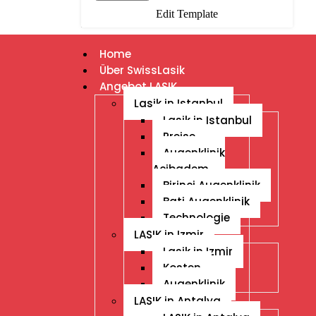
Edit Template
Home
Über SwissLasik
Angebot LASIK
Lasik in Istanbul
Lasik in Istanbul
Preise
Augenklinik
Acibadem
Birinci Augenklinik
Bati Augenklinik
Technologie
LASIK in Izmir
Lasik in Izmir
Kosten
Augenklinik
LASIK in Antalya