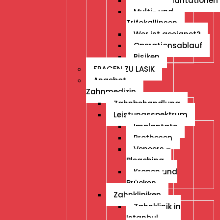
Linsenimplantationen
Multi- und
Trifokallinsen
Wer ist geeignet?
Operationsablauf
Risiken
FRAGEN ZU LASIK
Angebot
Zahnmedizin
Zahnbehandlung
Leistungsspektrum
Implantate
Prothesen
Veneers –
Bleaching
Kronen und
Brücken
Zahnkliniken
Zahnklinik in
Istanbul