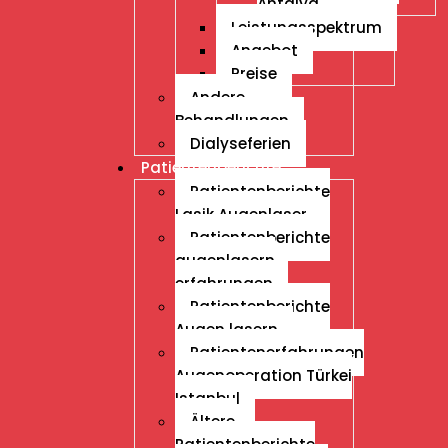
Antalya
Leistungsspektrum
Angebot
Preise
Andere
Behandlungen
Dialyseferien
Patientenberichte
Patientenberichte
Lasik Augenlaser
Patientenberichte
augenlasern
erfahrungen
Patientenberichte
Augen lasern
Patientenerfahrungen
Augenoperation Türkei
Istanbul
Ältere
Patientenberichte