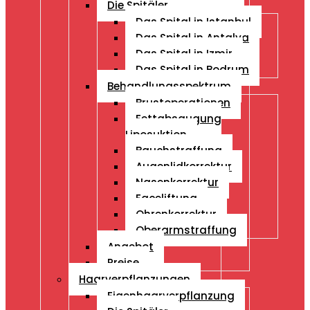
Die Spitäler
Das Spital in Istanbul
Das Spital in Antalya
Das Spital in Izmir
Das Spital in Bodrum
Behandlungsspektrum
Brustoperationen
Fettabsaugung
Liposuktion
Bauchstraffung
Augenlidkorrektur
Nasenkorrektur
Faceliftung
Ohrenkorrektur
Oberarmstraffung
Angebot
Preise
Haarverpflanzungen
Eigenhaarverpflanzung