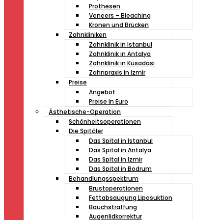
Prothesen
Veneers – Bleaching
Kronen und Brücken
Zahnkliniken
Zahnklinik in Istanbul
Zahnklinik in Antalya
Zahnklinik in Kusadasi
Zahnpraxis in Izmir
Preise
Angebot
Preise in Euro
Ästhetische-Operation
Schönheitsoperationen
Die Spitäler
Das Spital in Istanbul
Das Spital in Antalya
Das Spital in Izmir
Das Spital in Bodrum
Behandlungsspektrum
Brustoperationen
Fettabsaugung Liposuktion
Bauchstraffung
Augenlidkorrektur