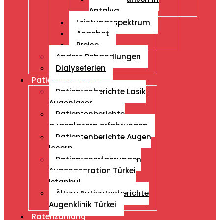
Antalya
Leistungsspektrum
Angebot
Preise
Andere Behandlungen
Dialyseferien
Patientenberichte
Patientenberichte Lasik
Augenlaser
Patientenberichte
augenlasern erfahrungen
Patientenberichte Augen
lasern
Patientenerfahrungen
Augenoperation Türkei
Istanbul
Ältere Patientenberichte
Augenklinik Türkei
Ratenzahlung