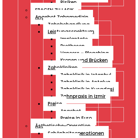
Risiken
FRAGEN ZU LASIK
Angebot Zahnmedizin
Zahnbehandlung
Leistungsspektrum
Implantate
Prothesen
Veneers – Bleaching
Kronen und Brücken
Zahnkliniken
Zahnklinik in Istanbul
Zahnklinik in Antalya
Zahnklinik in Kusadasi
Zahnpraxis in Izmir
Preise
Angebot
Preise in Euro
Ästhetische-Operation
Schönheitsoperationen