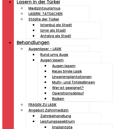
Lasern in der Türkei
Medizintourismus
LASERN: TATSACHEN
Städte der Türkei
Istanbul als Stadt
Izmir als Stadt
Antalya als Stadt
Behandlungen
Augenlaser – LASIK
Rund ums Auge
Augen lasern
Augen lasern
ReLex Smile Lasik
Linsenimplantationen
Multi- und Trifokallinsen
Wer ist geeignet?
Operationsablauf
Risiken
FRAGEN ZU LASIK
Angebot Zahnmedizin
Zahnbehandlung
Leistungsspektrum
Implantate