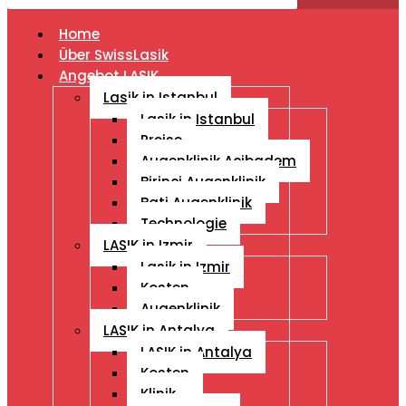
Home
Über SwissLasik
Angebot LASIK
Lasik in Istanbul
Lasik in Istanbul
Preise
Augenklinik Acibadem
Birinci Augenklinik
Bati Augenklinik
Technologie
LASIK in Izmir
Lasik in Izmir
Kosten
Augenklinik
LASIK in Antalya
LASIK in Antalya
Kosten
Klinik