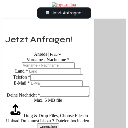
Jetzt Anfragen!
Jetzt Anfragen!
Anrede:
Vorname - Nachname
*
Land
*
Telefon
*
E-Mail
*
Deine Nachricht
*
Max. 5 MB file
Drag & Drop Files,
Choose Files to
Upload
Du kannst bis zu 3 Dateien hochladen.
Einreichen