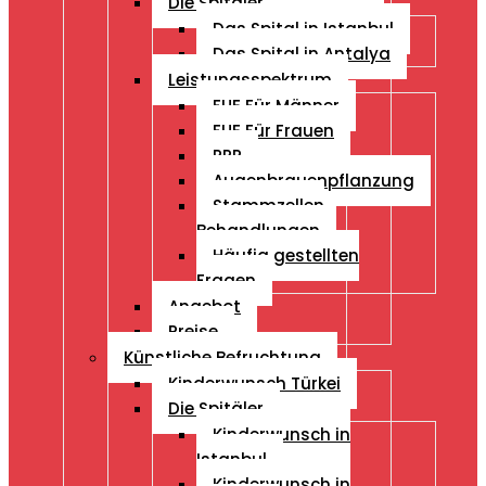
Die Spitäler
Das Spital in Istanbul
Das Spital in Antalya
Leistungsspektrum
FUE Für Männer
FUE Für Frauen
PRP
Augenbrauenpflanzung
Stammzellen
Behandlungen
Häufig gestellten
Fragen
Angebot
Preise
Künstliche Befruchtung
Kinderwunsch Türkei
Die Spitäler
Kinderwunsch in
Istanbul
Kinderwunsch in