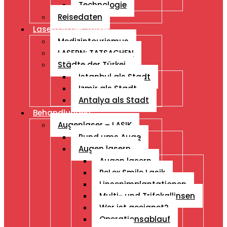
Technologie
Reisedaten
Lasern in der Türkei
Medizintourismus
LASERN: TATSACHEN
Städte der Türkei
Istanbul als Stadt
Izmir als Stadt
Antalya als Stadt
Behandlungen
Augenlaser – LASIK
Rund ums Auge
Augen lasern
Augen lasern
ReLex Smile Lasik
Linsenimplantationen
Multi- und Trifokallinsen
Wer ist geeignet?
Operationsablauf