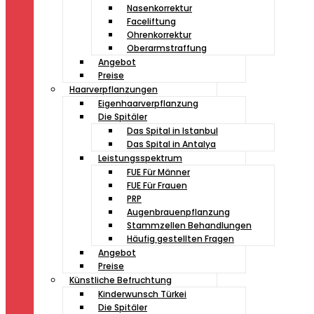
Nasenkorrektur
Faceliftung
Ohrenkorrektur
Oberarmstraffung
Angebot
Preise
Haarverpflanzungen
Eigenhaarverpflanzung
Die Spitäler
Das Spital in Istanbul
Das Spital in Antalya
Leistungsspektrum
FUE Für Männer
FUE Für Frauen
PRP
Augenbrauenpflanzung
Stammzellen Behandlungen
Häufig gestellten Fragen
Angebot
Preise
Künstliche Befruchtung
Kinderwunsch Türkei
Die Spitäler