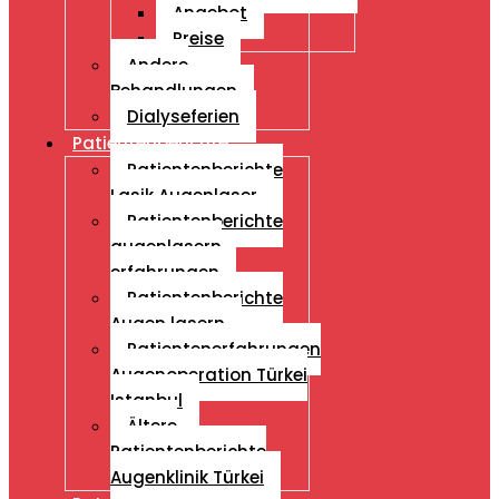
Angebot
Preise
Andere
Behandlungen
Dialyseferien
Patientenberichte
Patientenberichte
Lasik Augenlaser
Patientenberichte
augenlasern
erfahrungen
Patientenberichte
Augen lasern
Patientenerfahrungen
Augenoperation Türkei
Istanbul
Ältere
Patientenberichte
Augenklinik Türkei