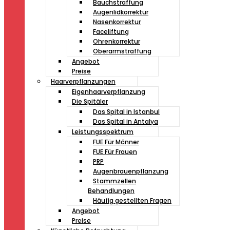
Bauchstraffung
Augenlidkorrektur
Nasenkorrektur
Faceliftung
Ohrenkorrektur
Oberarmstraffung
Angebot
Preise
Haarverpflanzungen
Eigenhaarverpflanzung
Die Spitäler
Das Spital in Istanbul
Das Spital in Antalya
Leistungsspektrum
FUE Für Männer
FUE Für Frauen
PRP
Augenbrauenpflanzung
Stammzellen
Behandlungen
Häufig gestellten Fragen
Angebot
Preise