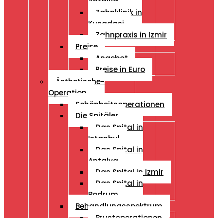
Antalya
Zahnklinik in
Kusadasi
Zahnpraxis in Izmir
Preise
Angebot
Preise in Euro
Ästhetische-
Operation
Schönheitsoperationen
Die Spitäler
Das Spital in
Istanbul
Das Spital in
Antalya
Das Spital in Izmir
Das Spital in
Bodrum
Behandlungsspektrum
Brustoperationen