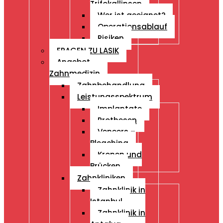
Trifokallinsen
Wer ist geeignet?
Operationsablauf
Risiken
FRAGEN ZU LASIK
Angebot
Zahnmedizin
Zahnbehandlung
Leistungsspektrum
Implantate
Prothesen
Veneers –
Bleaching
Kronen und
Brücken
Zahnkliniken
Zahnklinik in
Istanbul
Zahnklinik in