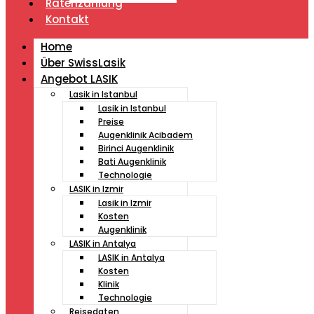
Ratenzahlung
Kontakt
Home
Über SwissLasik
Angebot LASIK
Lasik in Istanbul
Lasik in Istanbul
Preise
Augenklinik Acibadem
Birinci Augenklinik
Bati Augenklinik
Technologie
LASIK in Izmir
Lasik in Izmir
Kosten
Augenklinik
LASIK in Antalya
LASIK in Antalya
Kosten
Klinik
Technologie
Reisedaten