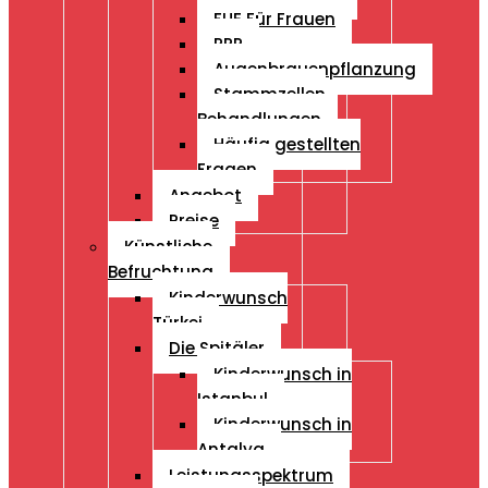
FUE Für Frauen
PRP
Augenbrauenpflanzung
Stammzellen
Behandlungen
Häufig gestellten
Fragen
Angebot
Preise
Künstliche
Befruchtung
Kinderwunsch
Türkei
Die Spitäler
Kinderwunsch in
Istanbul
Kinderwunsch in
Antalya
Leistungsspektrum