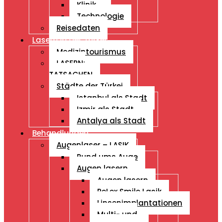
Klinik
Technologie
Reisedaten
Lasern in der Türkei
Medizintourismus
LASERN:
TATSACHEN
Städte der Türkei
Istanbul als Stadt
Izmir als Stadt
Antalya als Stadt
Behandlungen
Augenlaser – LASIK
Rund ums Auge
Augen lasern
Augen lasern
ReLex Smile Lasik
Linsenimplantationen
Multi- und