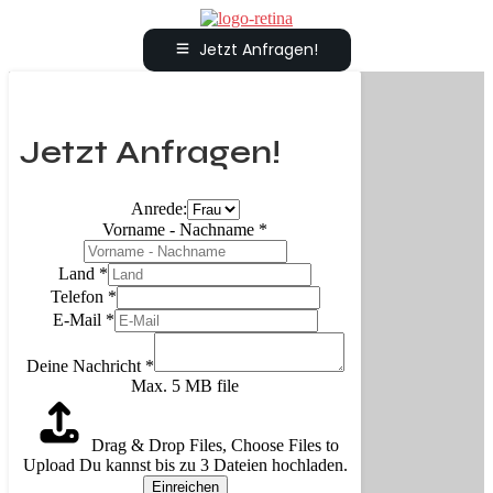
Jetzt Anfragen!
Jetzt Anfragen!
Anrede:
Vorname - Nachname
*
Land
*
Telefon
*
E-Mail
*
Deine Nachricht
*
Max. 5 MB file
Drag & Drop Files,
Choose Files to
Upload
Du kannst bis zu 3 Dateien hochladen.
Einreichen