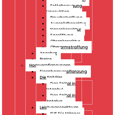
Fettabsaugung
Liposuktion
Bauchstraffung
Augenlidkorrektur
Nasenkorrektur
Faceliftung
Ohrenkorrektur
Oberarmstraffung
Angebot
Preise
Haarverpflanzungen
Eigenhaarverpflanzung
Die Spitäler
Das Spital in
Istanbul
Das Spital in
Antalya
Leistungsspektrum
FUE Für Männer