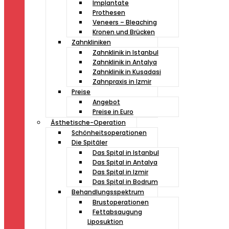
Implantate
Prothesen
Veneers – Bleaching
Kronen und Brücken
Zahnkliniken
Zahnklinik in Istanbul
Zahnklinik in Antalya
Zahnklinik in Kusadasi
Zahnpraxis in Izmir
Preise
Angebot
Preise in Euro
Ästhetische-Operation
Schönheitsoperationen
Die Spitäler
Das Spital in Istanbul
Das Spital in Antalya
Das Spital in Izmir
Das Spital in Bodrum
Behandlungsspektrum
Brustoperationen
Fettabsaugung
Liposuktion