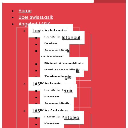
Home
Über SwissLasik
Angebot LASIK
Lasik in Istanbul
Lasik in Istanbul
Preise
Augenklinik
Acibadem
Birinci Augenklinik
Bati Augenklinik
Technologie
LASIK in Izmir
Lasik in Izmir
Kosten
Augenklinik
LASIK in Antalya
LASIK in Antalya
Kosten