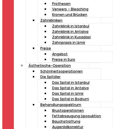
Prothesen
Veneers – Bleaching
Kronen und Brücken
Zahnkliniken
Zahnklinik in Istanbul
Zahnklinik in Antalya
Zahnklinik in Kusadasi
Zahnpraxis in Izmir
Preise
Angebot
Preise in Euro
Ästhetische-Operation
Schönheitsoperationen
Die Spitäler
Das Spital in Istanbul
Das Spital in Antalya
Das Spital in Izmir
Das Spital in Bodrum
Behandlungsspektrum
Brustoperationen
Fettabsaugung Liposuktion
Bauchstraffung
Augenlidkorrektur