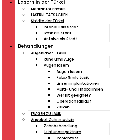
Lasern in der Türkei
Medizintourismus
LASERN: TATSACHEN
Städte der Türkei
Istanbul als Stadt
Izmir als Stadt
Antalya als Stadt
Behandlungen
Augenlaser – LASIK
Rund ums Auge
Augen lasern
Augen lasern
ReLex Smile Lasik
Linsenimplantationen
Multi- und Trifokallinsen
Wer ist geeignet?
Operationsablauf
Risiken
FRAGEN ZU LASIK
Angebot Zahnmedizin
Zahnbehandlung
Leistungsspektrum
Implantate