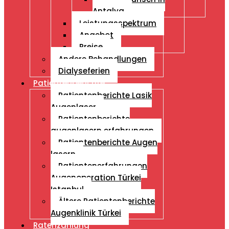
Antalya
Leistungsspektrum
Angebot
Preise
Andere Behandlungen
Dialyseferien
Patientenberichte
Patientenberichte Lasik
Augenlaser
Patientenberichte
augenlasern erfahrungen
Patientenberichte Augen
lasern
Patientenerfahrungen
Augenoperation Türkei
Istanbul
Ältere Patientenberichte
Augenklinik Türkei
Ratenzahlung