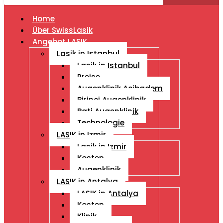
Home
Über SwissLasik
Angebot LASIK
Lasik in Istanbul
Lasik in Istanbul
Preise
Augenklinik Acibadem
Birinci Augenklinik
Bati Augenklinik
Technologie
LASIK in Izmir
Lasik in Izmir
Kosten
Augenklinik
LASIK in Antalya
LASIK in Antalya
Kosten
Klinik