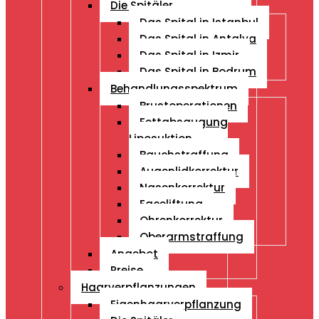
Die Spitäler
Das Spital in Istanbul
Das Spital in Antalya
Das Spital in Izmir
Das Spital in Bodrum
Behandlungsspektrum
Brustoperationen
Fettabsaugung
Liposuktion
Bauchstraffung
Augenlidkorrektur
Nasenkorrektur
Faceliftung
Ohrenkorrektur
Oberarmstraffung
Angebot
Preise
Haarverpflanzungen
Eigenhaarverpflanzung