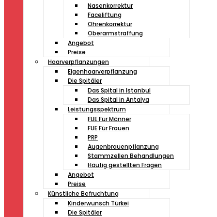
Nasenkorrektur
Faceliftung
Ohrenkorrektur
Oberarmstraffung
Angebot
Preise
Haarverpflanzungen
Eigenhaarverpflanzung
Die Spitäler
Das Spital in Istanbul
Das Spital in Antalya
Leistungsspektrum
FUE Für Männer
FUE Für Frauen
PRP
Augenbrauenpflanzung
Stammzellen Behandlungen
Häufig gestellten Fragen
Angebot
Preise
Künstliche Befruchtung
Kinderwunsch Türkei
Die Spitäler