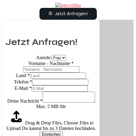
Jetzt Anfragen!
Jetzt Anfragen!
Anrede:
Vorname - Nachname
*
Land
*
Telefon
*
E-Mail
*
Deine Nachricht
*
Max. 5 MB file
Drag & Drop Files,
Choose Files to
Upload
Du kannst bis zu 3 Dateien hochladen.
Einreichen