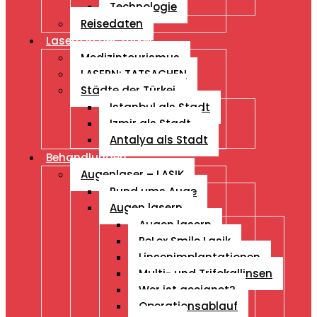
Technologie
Reisedaten
Lasern in der Türkei
Medizintourismus
LASERN: TATSACHEN
Städte der Türkei
Istanbul als Stadt
Izmir als Stadt
Antalya als Stadt
Behandlungen
Augenlaser – LASIK
Rund ums Auge
Augen lasern
Augen lasern
ReLex Smile Lasik
Linsenimplantationen
Multi- und Trifokallinsen
Wer ist geeignet?
Operationsablauf