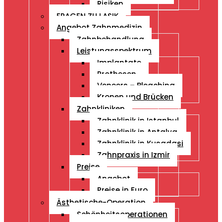
Risiken
FRAGEN ZU LASIK
Angebot Zahnmedizin
Zahnbehandlung
Leistungsspektrum
Implantate
Prothesen
Veneers – Bleaching
Kronen und Brücken
Zahnkliniken
Zahnklinik in Istanbul
Zahnklinik in Antalya
Zahnklinik in Kusadasi
Zahnpraxis in Izmir
Preise
Angebot
Preise in Euro
Ästhetische-Operation
Schönheitsoperationen