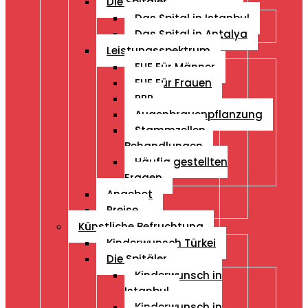
Die Spitäler
Das Spital in Istanbul
Das Spital in Antalya
Leistungsspektrum
FUE Für Männer
FUE Für Frauen
PRP
Augenbrauenpflanzung
Stammzellen
Behandlungen
Häufig gestellten
Fragen
Angebot
Preise
Künstliche Befruchtung
Kinderwunsch Türkei
Die Spitäler
Kinderwunsch in
Istanbul
Kinderwunsch in