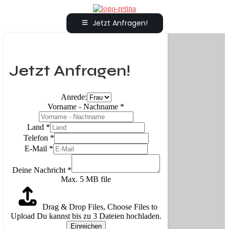
Jetzt Anfragen!
Jetzt Anfragen!
Anrede:
Vorname - Nachname
*
Land
*
Telefon
*
E-Mail
*
Deine Nachricht
*
Max. 5 MB file
Drag & Drop Files,
Choose Files to
Upload
Du kannst bis zu 3 Dateien hochladen.
Einreichen