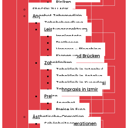
Risiken
FRAGEN ZU LASIK
Angebot Zahnmedizin
Zahnbehandlung
Leistungsspektrum
Implantate
Prothesen
Veneers – Bleaching
Kronen und Brücken
Zahnkliniken
Zahnklinik in Istanbul
Zahnklinik in Antalya
Zahnklinik in Kusadasi
Zahnpraxis in Izmir
Preise
Angebot
Preise in Euro
Ästhetische-Operation
Schönheitsoperationen