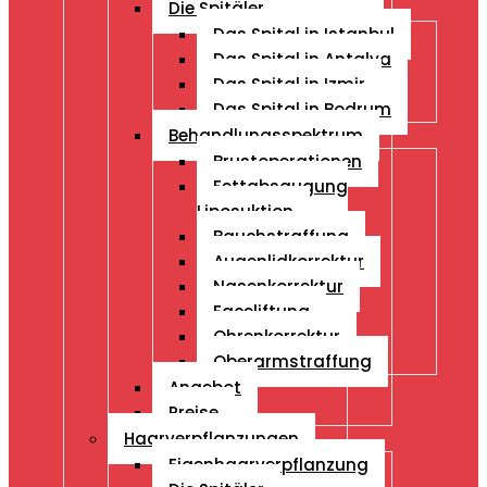
Die Spitäler
Das Spital in Istanbul
Das Spital in Antalya
Das Spital in Izmir
Das Spital in Bodrum
Behandlungsspektrum
Brustoperationen
Fettabsaugung
Liposuktion
Bauchstraffung
Augenlidkorrektur
Nasenkorrektur
Faceliftung
Ohrenkorrektur
Oberarmstraffung
Angebot
Preise
Haarverpflanzungen
Eigenhaarverpflanzung