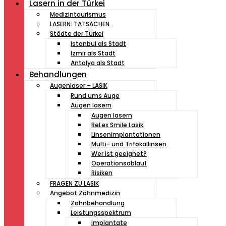
Lasern in der Türkei
Medizintourismus
LASERN: TATSACHEN
Städte der Türkei
Istanbul als Stadt
Izmir als Stadt
Antalya als Stadt
Behandlungen
Augenlaser – LASIK
Rund ums Auge
Augen lasern
Augen lasern
ReLex Smile Lasik
Linsenimplantationen
Multi- und Trifokallinsen
Wer ist geeignet?
Operationsablauf
Risiken
FRAGEN ZU LASIK
Angebot Zahnmedizin
Zahnbehandlung
Leistungsspektrum
Implantate