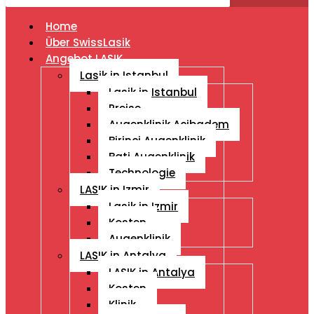
Home
Über SwissLasik
Angebot LASIK
Lasik in Istanbul
Lasik in Istanbul
Preise
Augenklinik Acibadem
Birinci Augenklinik
Bati Augenklinik
Technologie
LASIK in Izmir
Lasik in Izmir
Kosten
Augenklinik
LASIK in Antalya
LASIK in Antalya
Kosten
Klinik