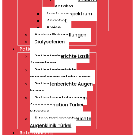
Antalya
Leistungsspektrum
Angebot
Preise
Andere Behandlungen
Dialyseferien
Patientenberichte
Patientenberichte Lasik
Augenlaser
Patientenberichte
augenlasern erfahrungen
Patientenberichte Augen
lasern
Patientenerfahrungen
Augenoperation Türkei
Istanbul
Ältere Patientenberichte
Augenklinik Türkei
Ratenzahlung