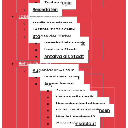
Technologie
Reisedaten
Lasern in der Türkei
Medizintourismus
LASERN: TATSACHEN
Städte der Türkei
Istanbul als Stadt
Izmir als Stadt
Antalya als Stadt
Behandlungen
Augenlaser – LASIK
Rund ums Auge
Augen lasern
Augen lasern
ReLex Smile Lasik
Linsenimplantationen
Multi- und Trifokallinsen
Wer ist geeignet?
Operationsablauf