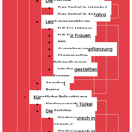
Die Spitäler
Das Spital in Istanbul
Das Spital in Antalya
Leistungsspektrum
FUE Für Männer
FUE Für Frauen
PRP
Augenbrauenpflanzung
Stammzellen
Behandlungen
Häufig gestellten
Fragen
Angebot
Preise
Künstliche Befruchtung
Kinderwunsch Türkei
Die Spitäler
Kinderwunsch in
Istanbul
Kinderwunsch in