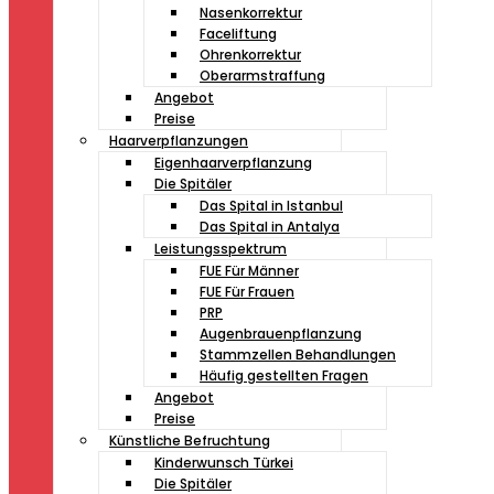
Nasenkorrektur
Faceliftung
Ohrenkorrektur
Oberarmstraffung
Angebot
Preise
Haarverpflanzungen
Eigenhaarverpflanzung
Die Spitäler
Das Spital in Istanbul
Das Spital in Antalya
Leistungsspektrum
FUE Für Männer
FUE Für Frauen
PRP
Augenbrauenpflanzung
Stammzellen Behandlungen
Häufig gestellten Fragen
Angebot
Preise
Künstliche Befruchtung
Kinderwunsch Türkei
Die Spitäler