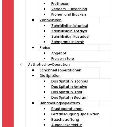
Prothesen
Veneers – Bleaching
Kronen und Brücken
Zahnkliniken
Zahnklinik in Istanbul
Zahnklinik in Antalya
Zahnklinik in Kusadasi
Zahnpraxis in Izmir
Preise
Angebot
Preise in Euro
Ästhetische-Operation
Schönheitsoperationen
Die Spitäler
Das Spital in Istanbul
Das Spital in Antalya
Das Spital in Izmir
Das Spital in Bodrum
Behandlungsspektrum
Brustoperationen
Fettabsaugung Liposuktion
Bauchstraffung
Augenlidkorrektur