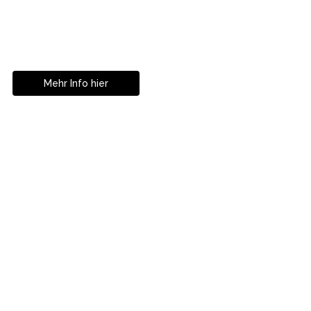
Geniesse das Leben
ohne Sehhilfe...
Mehr Info hier