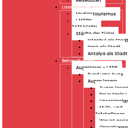
Reisedaten
Lasern in der Türkei
Medizintourismus
LASERN:
TATSACHEN
Städte der Türkei
Istanbul als Stad
Izmir als Stadt
Antalya als Stadt
Behandlungen
Augenlaser – LASIK
Rund ums Auge
Augen lasern
Augen laser
ReLex Smile L
Linsenimpla
Multi- und
Trifokallinsen
Wer ist geei
Operationsa