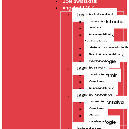
Über SwissLasik
Angebot LASIK
Lasik in Istanbul
Lasik in Istanbul
Preise
Augenklinik
Acibadem
Birinci Augenklinik
Bati Augenklinik
Technologie
LASIK in Izmir
Lasik in Izmir
Kosten
Augenklinik
LASIK in Antalya
LASIK in Antalya
Kosten
Klinik
Technologie