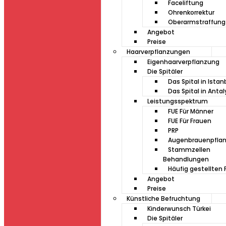
Faceliftung
Ohrenkorrektur
Oberarmstraffung
Angebot
Preise
Haarverpflanzungen
Eigenhaarverpflanzung
Die Spitäler
Das Spital in Istan
Das Spital in Antal
Leistungsspektrum
FUE Für Männer
FUE Für Frauen
PRP
Augenbrauenpfla
Stammzellen
Behandlungen
Häufig gestellten 
Angebot
Preise
Künstliche Befruchtung
Kinderwunsch Türkei
Die Spitäler