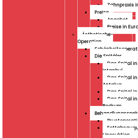
Zahnpraxis i
Preise
Angebot
Preise in Eur
Ästhetische-
Operation
Schönheitsoperat
Die Spitäler
Das Spital in
Istanbul
Das Spital in
Antalya
Das Spital in
Das Spital in
Bodrum
Behandlungsspe
Brustoperat
Fettabsaug
Liposuktion