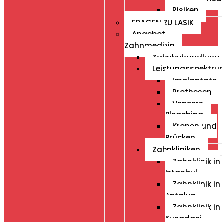
Risiken
FRAGEN ZU LASIK
Angebot
Zahnmedizin
Zahnbehandlung
Leistungsspektr
Implantate
Prothesen
Veneers –
Bleaching
Kronen und
Brücken
Zahnkliniken
Zahnklinik in
Istanbul
Zahnklinik in
Antalya
Zahnklinik in
Kusadasi