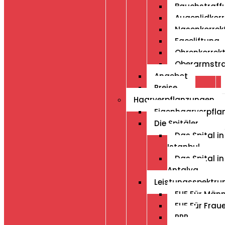
Bauchstraff
Augenlidkorr
Nasenkorrek
Faceliftung
Ohrenkorrek
Oberarmstr
Angebot
Preise
Haarverpflanzungen
Eigenhaarverpfla
Die Spitäler
Das Spital in
Istanbul
Das Spital in
Antalya
Leistungsspektr
FUE Für Män
FUE Für Frau
PRP