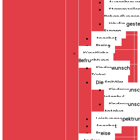
Augenbraue
Stammzelle
Behandlungen
Häufig geste
Fragen
Angebot
Preise
Künstliche
Befruchtung
Kinderwunsch
Türkei
Die Spitäler
Kinderwunsc
Istanbul
Kinderwunsc
Antalya
Leistungsspektr
Angebot
Preise