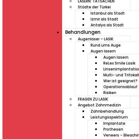
LASERN: TATSACHEN
Städte der Türkei
Istanbul als Stadt
Izmir als Stadt
Antalya als Stadt
Behandlungen
Augenlaser – LASIK
Rund ums Auge
Augen lasern
Augen lasern
ReLex Smile Lasik
Linsenimplantati
Multi- und Trifokal
Wer ist geeignet?
Operationsablauf
Risiken
FRAGEN ZU LASIK
Angebot Zahnmedizin
Zahnbehandlung
Leistungsspektrum
Implantate
Prothesen
Veneers – Bleachi