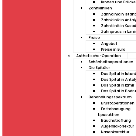
Kronen und Brück
Zahnkliniken
Zahnklinik in Istan
Zahnklinik in Antal
Zahnklinik in Kusa
Zahnpraxis in Izmir
Preise
Angebot
Preise in Euro
Ästhetische-Operation
Schönheitsoperationen
Die Spitäler
Das Spital in Istan
Das Spital in Antal
Das Spital in Izmir
Das Spital in Bod
Behandlungsspektrum
Brustoperationen
Fettabsaugung
Liposuktion
Bauchstraffung
Augenlidkorrektur
Nasenkorrektur