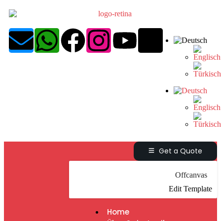
Get a Quote
Offcanvas
Edit Template
Home