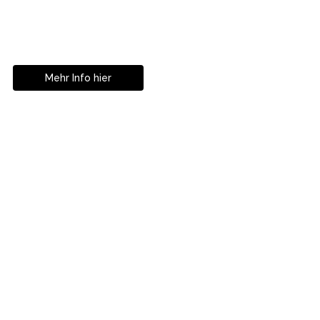
Zahnkorrekturen in
Istanbul
Mehr Info hier