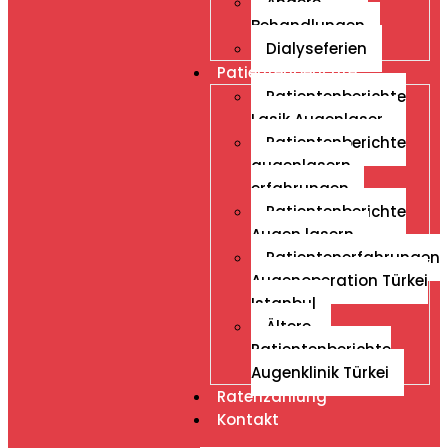
Andere
Behandlungen
Dialyseferien
Patientenberichte
Patientenberichte
Lasik Augenlaser
Patientenberichte
augenlasern
erfahrungen
Patientenberichte
Augen lasern
Patientenerfahrungen
Augenoperation Türkei
Istanbul
Ältere
Patientenberichte
Augenklinik Türkei
Ratenzahlung
Kontakt