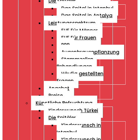
Die Spitäler
Das Spital in Istanbul
Das Spital in Antalya
Leistungsspektrum
FUE Für Männer
FUE Für Frauen
PRP
Augenbrauenpflanzung
Stammzellen
Behandlungen
Häufig gestellten
Fragen
Angebot
Preise
Künstliche Befruchtung
Kinderwunsch Türkei
Die Spitäler
Kinderwunsch in
Istanbul
Kinderwunsch in