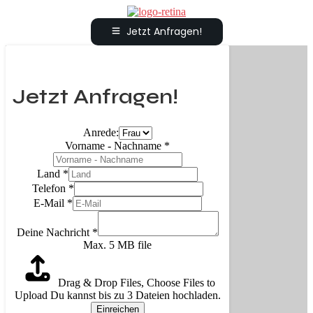
Jetzt Anfragen!
Jetzt Anfragen!
Anrede:
Vorname - Nachname
*
Land
*
Telefon
*
E-Mail
*
Deine Nachricht
*
Max. 5 MB file
Drag & Drop Files,
Choose Files to
Upload
Du kannst bis zu 3 Dateien hochladen.
Einreichen