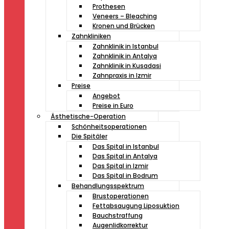
Prothesen
Veneers – Bleaching
Kronen und Brücken
Zahnkliniken
Zahnklinik in Istanbul
Zahnklinik in Antalya
Zahnklinik in Kusadasi
Zahnpraxis in Izmir
Preise
Angebot
Preise in Euro
Ästhetische-Operation
Schönheitsoperationen
Die Spitäler
Das Spital in Istanbul
Das Spital in Antalya
Das Spital in Izmir
Das Spital in Bodrum
Behandlungsspektrum
Brustoperationen
Fettabsaugung Liposuktion
Bauchstraffung
Augenlidkorrektur