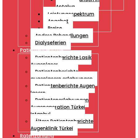
Antalya
Leistungsspektrum
Angebot
Preise
Andere Behandlungen
Dialyseferien
Patientenberichte
Patientenberichte Lasik
Augenlaser
Patientenberichte
augenlasern erfahrungen
Patientenberichte Augen
lasern
Patientenerfahrungen
Augenoperation Türkei
Istanbul
Ältere Patientenberichte
Augenklinik Türkei
Ratenzahlung