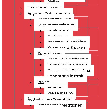
Risiken
FRAGEN ZU LASIK
Angebot Zahnmedizin
Zahnbehandlung
Leistungsspektrum
Implantate
Prothesen
Veneers – Bleaching
Kronen und Brücken
Zahnkliniken
Zahnklinik in Istanbul
Zahnklinik in Antalya
Zahnklinik in Kusadasi
Zahnpraxis in Izmir
Preise
Angebot
Preise in Euro
Ästhetische-Operation
Schönheitsoperationen