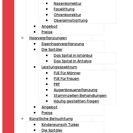
Nasenkorrektur
Faceliftung
Ohrenkorrektur
Oberarmstraffung
Angebot
Preise
Haarverpflanzungen
Eigenhaarverpflanzung
Die Spitäler
Das Spital in Istanbul
Das Spital in Antalya
Leistungsspektrum
FUE Für Männer
FUE Für Frauen
PRP
Augenbrauenpflanzung
Stammzellen Behandlungen
Häufig gestellten Fragen
Angebot
Preise
Künstliche Befruchtung
Kinderwunsch Türkei
Die Spitäler