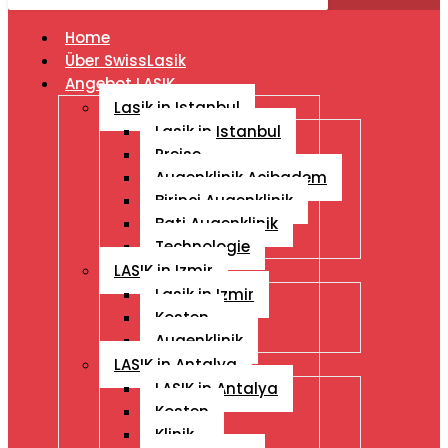
Home
Über SwissLasik
Angebot LASIK
Lasik in Istanbul
Lasik in Istanbul
Preise
Augenklinik Acibadem
Birinci Augenklinik
Bati Augenklinik
Technologie
LASIK in Izmir
Lasik in Izmir
Kosten
Augenklinik
LASIK in Antalya
LASIK in Antalya
Kosten
Klinik