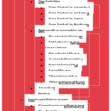
Die Spitäler
Das Spital in Istanbul
Das Spital in Antalya
Das Spital in Izmir
Das Spital in Bodrum
Behandlungsspektrum
Brustoperationen
Fettabsaugung
Liposuktion
Bauchstraffung
Augenlidkorrektur
Nasenkorrektur
Faceliftung
Ohrenkorrektur
Oberarmstraffung
Angebot
Preise
Haarverpflanzungen
Eigenhaarverpflanzung