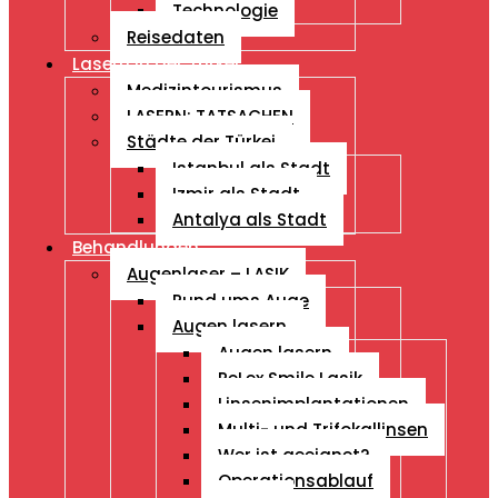
Technologie
Reisedaten
Lasern in der Türkei
Medizintourismus
LASERN: TATSACHEN
Städte der Türkei
Istanbul als Stadt
Izmir als Stadt
Antalya als Stadt
Behandlungen
Augenlaser – LASIK
Rund ums Auge
Augen lasern
Augen lasern
ReLex Smile Lasik
Linsenimplantationen
Multi- und Trifokallinsen
Wer ist geeignet?
Operationsablauf