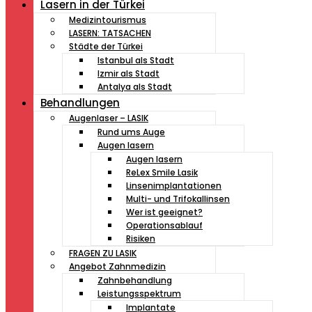
Lasern in der Türkei
Medizintourismus
LASERN: TATSACHEN
Städte der Türkei
Istanbul als Stadt
Izmir als Stadt
Antalya als Stadt
Behandlungen
Augenlaser – LASIK
Rund ums Auge
Augen lasern
Augen lasern
ReLex Smile Lasik
Linsenimplantationen
Multi- und Trifokallinsen
Wer ist geeignet?
Operationsablauf
Risiken
FRAGEN ZU LASIK
Angebot Zahnmedizin
Zahnbehandlung
Leistungsspektrum
Implantate