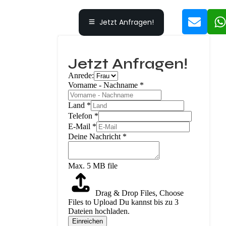
Jetzt Anfragen!
Jetzt Anfragen!
Anrede:
Vorname - Nachname
*
Land
*
Telefon
*
E-Mail
*
Deine Nachricht
*
Max. 5 MB file
Drag & Drop Files,
Choose
Files to Upload
Du kannst bis zu 3
Dateien hochladen.
Einreichen