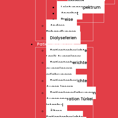
Antalya
Leistungsspektrum
Angebot
Preise
Andere
Behandlungen
Dialyseferien
Patientenberichte
Patientenberichte
Lasik Augenlaser
Patientenberichte
augenlasern
erfahrungen
Patientenberichte
Augen lasern
Patientenerfahrungen
Augenoperation Türkei
Istanbul
Ältere
Patientenberichte