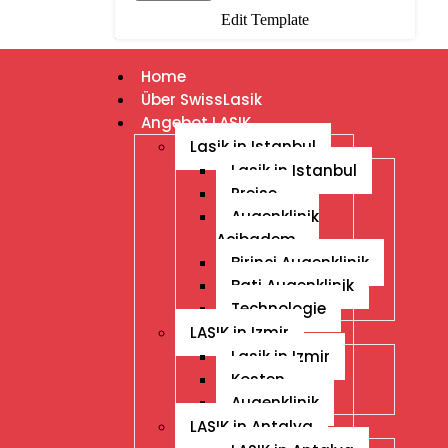
Edit Template
Home
Über SwissLasik
Angebot LASIK
Lasik in Istanbul
Lasik in Istanbul
Preise
Augenklinik
Acibadem
Birinci Augenklinik
Bati Augenklinik
Technologie
LASIK in Izmir
Lasik in Izmir
Kosten
Augenklinik
LASIK in Antalya