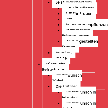
Leistungsspektrum
FUE Für Männer
FUE Für Frauen
PRP
Augenbrauenpflanzu
Stammzellen
Behandlungen
Häufig gestellten
Fragen
Angebot
Preise
Künstliche
Befruchtung
Kinderwunsch
Türkei
Die Spitäler
Kinderwunsch in
Istanbul
Kinderwunsch in