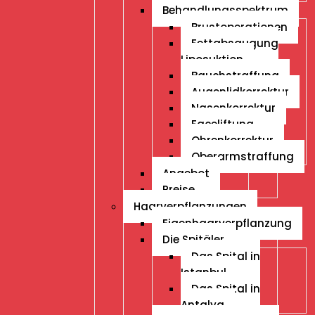
Behandlungsspektrum
Brustoperationen
Fettabsaugung
Liposuktion
Bauchstraffung
Augenlidkorrektur
Nasenkorrektur
Faceliftung
Ohrenkorrektur
Oberarmstraffung
Angebot
Preise
Haarverpflanzungen
Eigenhaarverpflanzung
Die Spitäler
Das Spital in
Istanbul
Das Spital in
Antalya