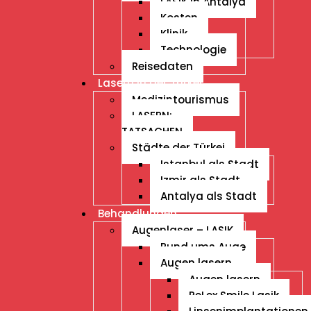
LASIK in Antalya
Kosten
Klinik
Technologie
Reisedaten
Lasern in der Türkei
Medizintourismus
LASERN:
TATSACHEN
Städte der Türkei
Istanbul als Stadt
Izmir als Stadt
Antalya als Stadt
Behandlungen
Augenlaser – LASIK
Rund ums Auge
Augen lasern
Augen lasern
ReLex Smile Lasik