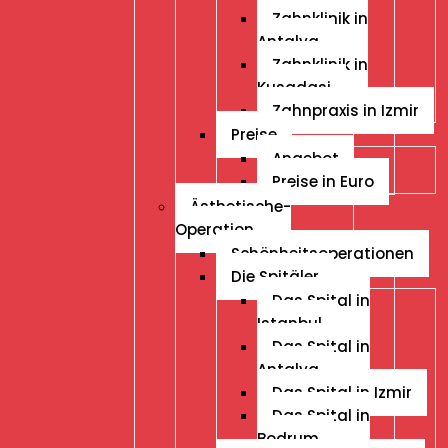
Zahnklinik in
Antalya
Zahnklinik in
Kusadasi
Zahnpraxis in Izmir
Preise
Angebot
Preise in Euro
Ästhetische-
Operation
Schönheitsoperationen
Die Spitäler
Das Spital in
Istanbul
Das Spital in
Antalya
Das Spital in Izmir
Das Spital in
Bodrum