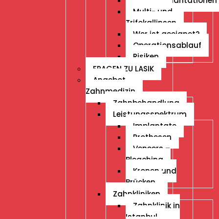
Linsenimplantationen
Multi- und
Trifokallinsen
Wer ist geeignet?
Operationsablauf
Risiken
FRAGEN ZU LASIK
Angebot
Zahnmedizin
Zahnbehandlung
Leistungsspektrum
Implantate
Prothesen
Veneers –
Bleaching
Kronen und
Brücken
Zahnkliniken
Zahnklinik in
Istanbul