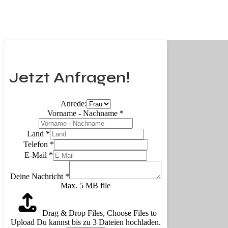
Jetzt Anfragen!
Anrede:
Vorname - Nachname
*
Land
*
Telefon
*
E-Mail
*
Deine Nachricht
*
Max. 5 MB file
Drag & Drop Files,
Choose Files to
Upload
Du kannst bis zu 3 Dateien hochladen.