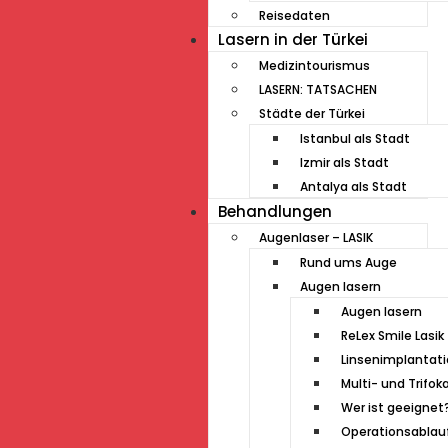
Reisedaten
Lasern in der Türkei
Medizintourismus
LASERN: TATSACHEN
Städte der Türkei
Istanbul als Stadt
Izmir als Stadt
Antalya als Stadt
Behandlungen
Augenlaser – LASIK
Rund ums Auge
Augen lasern
Augen lasern
ReLex Smile Lasik
Linsenimplantat
Multi- und Trifok
Wer ist geeignet
Operationsablau