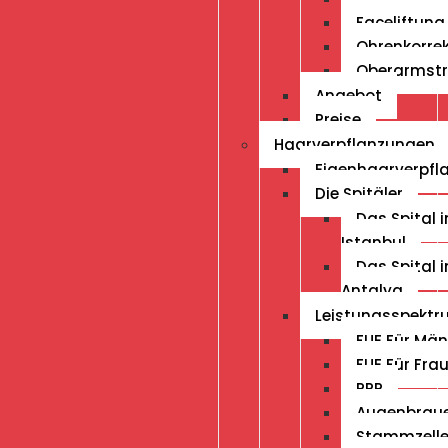
Faceliftung
Ohrenkorrek
Oberarmstr
Angebot
Preise
Haarverpflanzungen
Eigenhaarverpfl
Die Spitäler
Das Spital i
Istanbul
Das Spital i
Antalya
Leistungsspekt
FUE Für Män
FUE Für Fra
PRP
Augenbrau
Stammzell