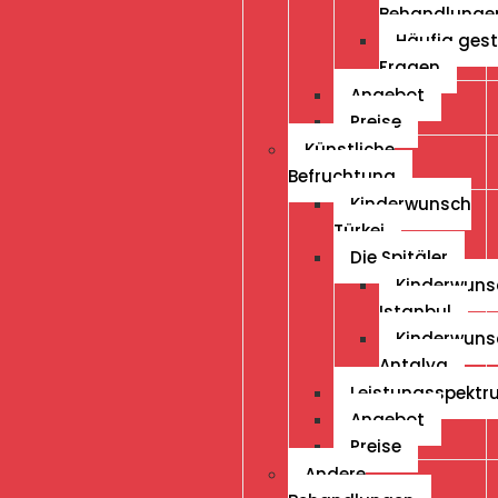
Behandlunge
Häufig gest
Fragen
Angebot
Preise
Künstliche
Befruchtung
Kinderwunsch
Türkei
Die Spitäler
Kinderwuns
Istanbul
Kinderwuns
Antalya
Leistungsspekt
Angebot
Preise
Andere