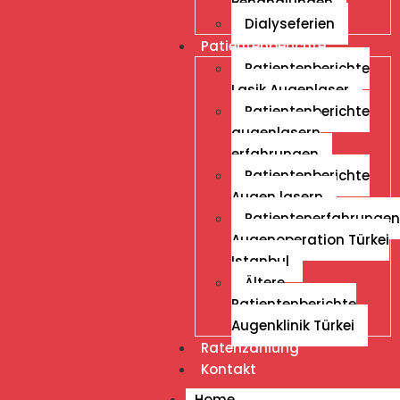
Behandlungen
Dialyseferien
Patientenberichte
Patientenberichte
Lasik Augenlaser
Patientenberichte
augenlasern
erfahrungen
Patientenberichte
Augen lasern
Patientenerfahrungen
Augenoperation Türkei
Istanbul
Ältere
Patientenberichte
Augenklinik Türkei
Ratenzahlung
Kontakt
Home