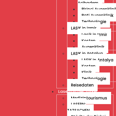
Acibadem
Birinci Augenklini
Bati Augenklinik
Technologie
LASIK in Izmir
Lasik in Izmir
Kosten
Augenklinik
LASIK in Antalya
LASIK in Antalya
Kosten
Klinik
Technologie
Reisedaten
Lasern in der Türkei
Medizintourismus
LASERN:
TATSACHEN