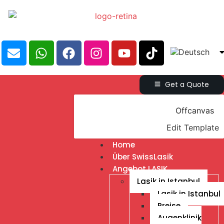
Get a Quote
Offcanvas
Edit Template
Home
Über SwissLasik
Angebot LASIK
Lasik in Istanbul
Lasik in Istanbul
Preise
Augenklinik