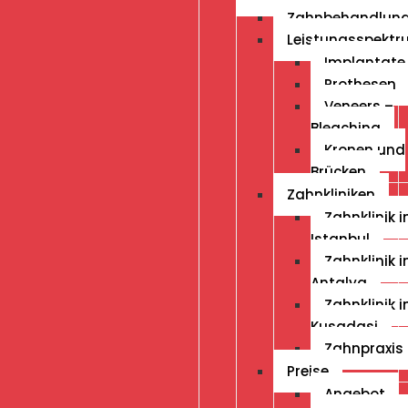
Zahnbehandlun
Leistungsspekt
Implantate
Prothesen
Veneers –
Bleaching
Kronen und
Brücken
Zahnkliniken
Zahnklinik i
Istanbul
Zahnklinik i
Antalya
Zahnklinik i
Kusadasi
Zahnpraxis 
Preise
Angebot