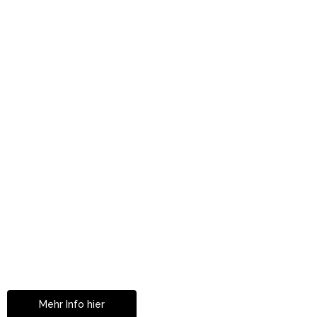
Mit Partnerklinik In Zürich!
Ihre Zahnkorrekturen
in Istanbul
Mehr Info hier