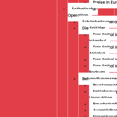
Preise in Eu
Ästhetische-
Operation
Schönheitsopera
Die Spitäler
Das Spital i
Istanbul
Das Spital i
Antalya
Das Spital i
Das Spital i
Bodrum
Behandlungsspe
Brustopera
Fettabsau
Liposuktion
Bauchstraf
Augenlidkor
Nasenkorre