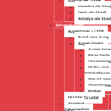
Städte der Türkei
Istanbul als Sta
Izmir als Stadt
Antalya als Stad
Behandlungen
Augenlaser – LASIK
Rund ums Auge
Augen lasern
Augen lase
ReLex Smile 
Linsenimpl
Multi- und
Trifokallinsen
Wer ist gee
Operations
Risiken
FRAGEN ZU LASIK
Angebot
Zahnmedizin