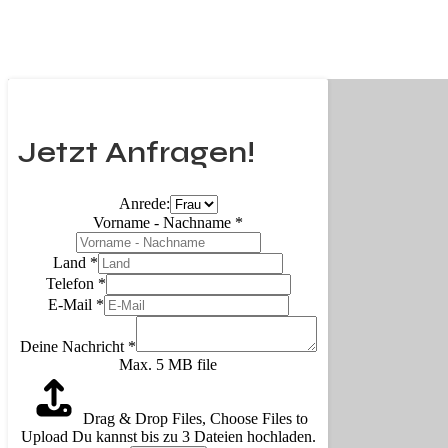
Jetzt Anfragen!
Anrede:
Vorname - Nachname
*
Land
*
Telefon
*
E-Mail
*
Deine Nachricht
*
Max. 5 MB file
Drag & Drop Files,
Choose Files to
Upload
Du kannst bis zu 3 Dateien hochladen.