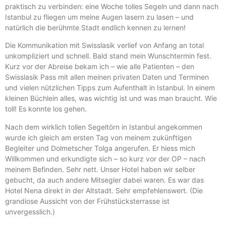
praktisch zu verbinden: eine Woche tolles Segeln und dann nach
Istanbul zu fliegen um meine Augen lasern zu lasen – und
natürlich die berühmte Stadt endlich kennen zu lernen!
Die Kommunikation mit Swisslasik verlief von Anfang an total
unkompliziert und schnell. Bald stand mein Wunschtermin fest.
Kurz vor der Abreise bekam ich – wie alle Patienten – den
Swisslasik Pass mit allen meinen privaten Daten und Terminen
und vielen nützlichen Tipps zum Aufenthalt in Istanbul. In einem
kleinen Büchlein alles, was wichtig ist und was man braucht. Wie
toll! Es konnte los gehen.
Nach dem wirklich tollen Segeltörn in Istanbul angekommen
wurde ich gleich am ersten Tag von meinem zukünftigen
Begleiter und Dolmetscher Tolga angerufen. Er hiess mich
Willkommen und erkundigte sich – so kurz vor der OP – nach
meinem Befinden. Sehr nett. Unser Hotel haben wir selber
gebucht, da auch andere Mitsegler dabei waren. Es war das
Hotel Nena direkt in der Altstadt. Sehr empfehlenswert. (Die
grandiose Aussicht von der Frühstücksterrasse ist
unvergesslich.)
Mit Partnerklinik In Zürich!