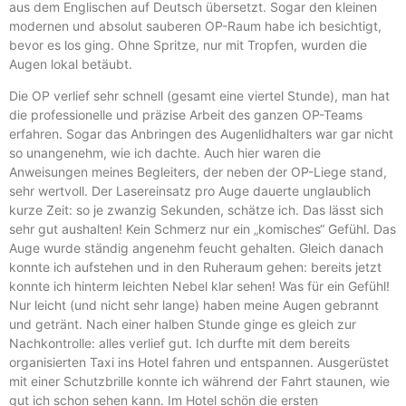
aus dem Englischen auf Deutsch übersetzt. Sogar den kleinen
modernen und absolut sauberen OP-Raum habe ich besichtigt,
bevor es los ging. Ohne Spritze, nur mit Tropfen, wurden die
Augen lokal betäubt.
Die OP verlief sehr schnell (gesamt eine viertel Stunde), man hat
die professionelle und präzise Arbeit des ganzen OP-Teams
erfahren. Sogar das Anbringen des Augenlidhalters war gar nicht
so unangenehm, wie ich dachte. Auch hier waren die
Anweisungen meines Begleiters, der neben der OP-Liege stand,
sehr wertvoll. Der Lasereinsatz pro Auge dauerte unglaublich
kurze Zeit: so je zwanzig Sekunden, schätze ich. Das lässt sich
sehr gut aushalten! Kein Schmerz nur ein „komisches“ Gefühl. Das
Auge wurde ständig angenehm feucht gehalten. Gleich danach
konnte ich aufstehen und in den Ruheraum gehen: bereits jetzt
konnte ich hinterm leichten Nebel klar sehen! Was für ein Gefühl!
Nur leicht (und nicht sehr lange) haben meine Augen gebrannt
und getränt. Nach einer halben Stunde ginge es gleich zur
Nachkontrolle: alles verlief gut. Ich durfte mit dem bereits
organisierten Taxi ins Hotel fahren und entspannen. Ausgerüstet
mit einer Schutzbrille konnte ich während der Fahrt staunen, wie
gut ich schon sehen kann. Im Hotel schön die ersten