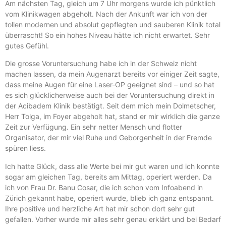
Am nächsten Tag, gleich um 7 Uhr morgens wurde ich pünktlich
Ihre Zahnkorrekturen
vom Klinikwagen abgeholt. Nach der Ankunft war ich von der
tollen modernen und absolut gepflegten und sauberen Klinik total
in Istanbul
überrascht! So ein hohes Niveau hätte ich nicht erwartet. Sehr
gutes Gefühl.
Die grosse Voruntersuchung habe ich in der Schweiz nicht
Mehr Info hier
machen lassen, da mein Augenarzt bereits vor einiger Zeit sagte,
dass meine Augen für eine Laser-OP geeignet sind – und so hat
es sich glücklicherweise auch bei der Voruntersuchung direkt in
der Acibadem Klinik bestätigt. Seit dem mich mein Dolmetscher,
Herr Tolga, im Foyer abgeholt hat, stand er mir wirklich die ganze
Zeit zur Verfügung. Ein sehr netter Mensch und flotter
Organisator, der mir viel Ruhe und Geborgenheit in der Fremde
spüren liess.
Ich hatte Glück, dass alle Werte bei mir gut waren und ich konnte
sogar am gleichen Tag, bereits am Mittag, operiert werden. Da
ich von Frau Dr. Banu Cosar, die ich schon vom Infoabend in
Zürich gekannt habe, operiert wurde, blieb ich ganz entspannt.
Ihre positive und herzliche Art hat mir schon dort sehr gut
gefallen. Vorher wurde mir alles sehr genau erklärt und bei Bedarf