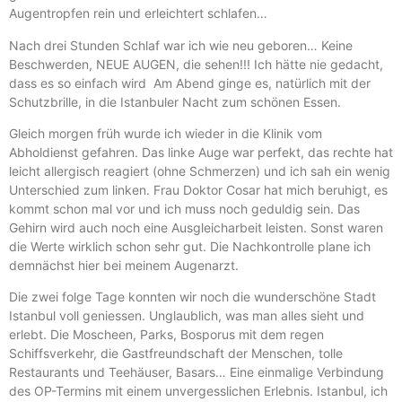
Augentropfen rein und erleichtert schlafen…
Nach drei Stunden Schlaf war ich wie neu geboren… Keine
Beschwerden, NEUE AUGEN, die sehen!!! Ich hätte nie gedacht,
dass es so einfach wird Am Abend ginge es, natürlich mit der
Schutzbrille, in die Istanbuler Nacht zum schönen Essen.
Gleich morgen früh wurde ich wieder in die Klinik vom
Abholdienst gefahren. Das linke Auge war perfekt, das rechte hat
leicht allergisch reagiert (ohne Schmerzen) und ich sah ein wenig
Unterschied zum linken. Frau Doktor Cosar hat mich beruhigt, es
kommt schon mal vor und ich muss noch geduldig sein. Das
Gehirn wird auch noch eine Ausgleicharbeit leisten. Sonst waren
die Werte wirklich schon sehr gut. Die Nachkontrolle plane ich
demnächst hier bei meinem Augenarzt.
Die zwei folge Tage konnten wir noch die wunderschöne Stadt
Istanbul voll geniessen. Unglaublich, was man alles sieht und
erlebt. Die Moscheen, Parks, Bosporus mit dem regen
Schiffsverkehr, die Gastfreundschaft der Menschen, tolle
Restaurants und Teehäuser, Basars… Eine einmalige Verbindung
des OP-Termins mit einem unvergesslichen Erlebnis. Istanbul, ich