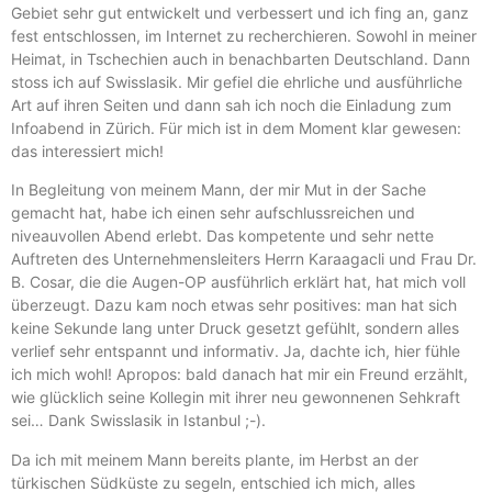
Gebiet sehr gut entwickelt und verbessert und ich fing an, ganz
fest entschlossen, im Internet zu recherchieren. Sowohl in meiner
Heimat, in Tschechien auch in benachbarten Deutschland. Dann
stoss ich auf Swisslasik. Mir gefiel die ehrliche und ausführliche
Art auf ihren Seiten und dann sah ich noch die Einladung zum
Infoabend in Zürich. Für mich ist in dem Moment klar gewesen:
das interessiert mich!
In Begleitung von meinem Mann, der mir Mut in der Sache
gemacht hat, habe ich einen sehr aufschlussreichen und
niveauvollen Abend erlebt. Das kompetente und sehr nette
Auftreten des Unternehmensleiters Herrn Karaagacli und Frau Dr.
B. Cosar, die die Augen-OP ausführlich erklärt hat, hat mich voll
überzeugt. Dazu kam noch etwas sehr positives: man hat sich
keine Sekunde lang unter Druck gesetzt gefühlt, sondern alles
verlief sehr entspannt und informativ. Ja, dachte ich, hier fühle
ich mich wohl! Apropos: bald danach hat mir ein Freund erzählt,
wie glücklich seine Kollegin mit ihrer neu gewonnenen Sehkraft
sei… Dank Swisslasik in Istanbul ;-).
Da ich mit meinem Mann bereits plante, im Herbst an der
türkischen Südküste zu segeln, entschied ich mich, alles