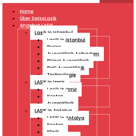
Home
Über SwissLasik
Angebot LASIK
Lasik in Istanbul
Lasik in Istanbul
Preise
Augenklinik Acibadem
Birinci Augenklinik
Bati Augenklinik
Technologie
LASIK in Izmir
Lasik in Izmir
Kosten
Augenklinik
LASIK in Antalya
LASIK in Antalya
Kosten
Klinik