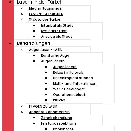
Lasern in der Türkei
Medizintourismus
LASERN: TATSACHEN
Städte der Türkei
Istanbul als Stadt
Izmir als Stadt
Antalya als Stadt
Behandlungen
Augenlaser – LASIK
Rund ums Auge
Augen lasern
Augen lasern
ReLex Smile Lasik
Linsenimplantationen
Multi- und Trifokallinsen
Wer ist geeignet?
Operationsablauf
Risiken
FRAGEN ZU LASIK
Angebot Zahnmedizin
Zahnbehandlung
Leistungsspektrum
Implantate