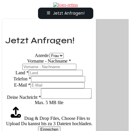
Jetzt Anfragen!
Jetzt Anfragen!
Anrede:
Vorname - Nachname
*
Land
*
Telefon
*
E-Mail
*
Deine Nachricht
*
Max. 5 MB file
Drag & Drop Files,
Choose Files to
Upload
Du kannst bis zu 3 Dateien hochladen.
Einreichen