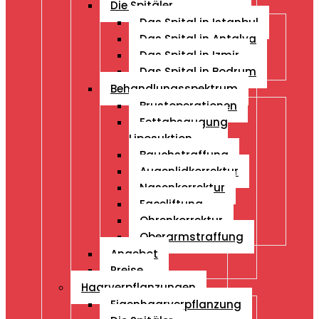
Die Spitäler
Das Spital in Istanbul
Das Spital in Antalya
Das Spital in Izmir
Das Spital in Bodrum
Behandlungsspektrum
Brustoperationen
Fettabsaugung
Liposuktion
Bauchstraffung
Augenlidkorrektur
Nasenkorrektur
Faceliftung
Ohrenkorrektur
Oberarmstraffung
Angebot
Preise
Haarverpflanzungen
Eigenhaarverpflanzung