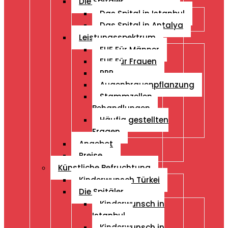
Die Spitäler
Das Spital in Istanbul
Das Spital in Antalya
Leistungsspektrum
FUE Für Männer
FUE Für Frauen
PRP
Augenbrauenpflanzung
Stammzellen
Behandlungen
Häufig gestellten
Fragen
Angebot
Preise
Künstliche Befruchtung
Kinderwunsch Türkei
Die Spitäler
Kinderwunsch in
Istanbul
Kinderwunsch in