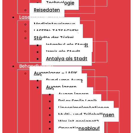
Technologie
Reisedaten
Lasern in der Türkei
Medizintourismus
LASERN: TATSACHEN
Städte der Türkei
Istanbul als Stadt
Izmir als Stadt
Antalya als Stadt
Behandlungen
Augenlaser – LASIK
Rund ums Auge
Augen lasern
Augen lasern
ReLex Smile Lasik
Linsenimplantationen
Multi- und Trifokallinsen
Wer ist geeignet?
Operationsablauf