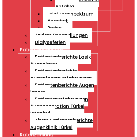
Antalya
Leistungsspektrum
Angebot
Preise
Andere Behandlungen
Dialyseferien
Patientenberichte
Patientenberichte Lasik
Augenlaser
Patientenberichte
augenlasern erfahrungen
Patientenberichte Augen
lasern
Patientenerfahrungen
Augenoperation Türkei
Istanbul
Ältere Patientenberichte
Augenklinik Türkei
Ratenzahlung