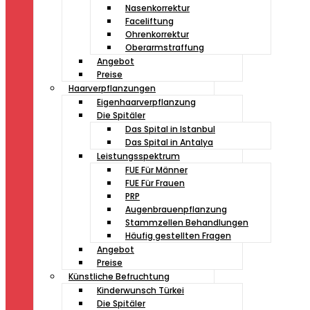
Nasenkorrektur
Faceliftung
Ohrenkorrektur
Oberarmstraffung
Angebot
Preise
Haarverpflanzungen
Eigenhaarverpflanzung
Die Spitäler
Das Spital in Istanbul
Das Spital in Antalya
Leistungsspektrum
FUE Für Männer
FUE Für Frauen
PRP
Augenbrauenpflanzung
Stammzellen Behandlungen
Häufig gestellten Fragen
Angebot
Preise
Künstliche Befruchtung
Kinderwunsch Türkei
Die Spitäler