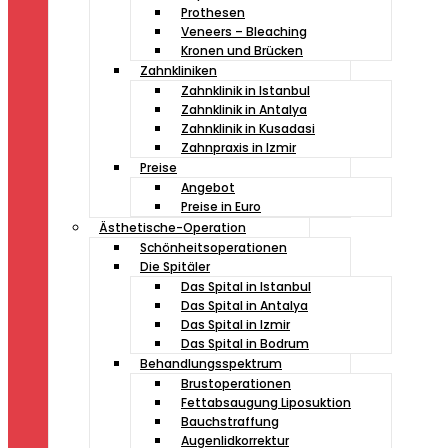
Prothesen
Veneers – Bleaching
Kronen und Brücken
Zahnkliniken
Zahnklinik in Istanbul
Zahnklinik in Antalya
Zahnklinik in Kusadasi
Zahnpraxis in Izmir
Preise
Angebot
Preise in Euro
Ästhetische-Operation
Schönheitsoperationen
Die Spitäler
Das Spital in Istanbul
Das Spital in Antalya
Das Spital in Izmir
Das Spital in Bodrum
Behandlungsspektrum
Brustoperationen
Fettabsaugung Liposuktion
Bauchstraffung
Augenlidkorrektur